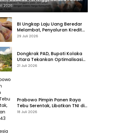
dua
uli 2026
BI Ungkap Laju Uang Beredar
Melambat, Penyaluran Kredit
Perbankan Meningkat
29 Juli 2026
Dongkrak PAD, Bupati Kolaka
Utara Tekankan Optimalisasi
Pajak dan Sektor Tambang
21 Juli 2026
Prabowo Pimpin Panen Raya
Tebu Serentak, Libatkan TNI di
43 Titik Indonesia
18 Juli 2026