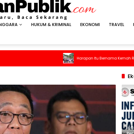
ENGGARA
HUKUM & KRIMINAL
EKONOMI
TRAVEL
Harapan Itu Bernama Kemah Rakyat
E
Inf
Per