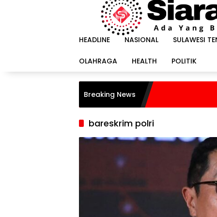
Langsung
ke
konten
HEADLINE
NASIONAL
SULAWESI T
OLAHRAGA
HEALTH
POLITIK
Breaking News
bareskrim polri