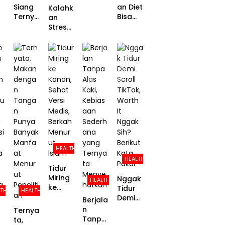
k di
Siang
an Diet
Kalahk
Malam
Ternya
Bisa
an
Hari, Ini
ta Bikin
Turunk
Stres
Damp
Pintar
an
denga
ak dan
dan
Risiko
n
Risikon
Panjan
Kanker
Tenan
ya
g
Akibat
g:
Menur
Umur,
Obesit
Studi
ut
Ini
as
Ungka
Riset
Penjela
Hingga
p
san
Separu
Kekuat
Ilmiah
h
an
nya!
Proble
m-
Focuse
HEALTH
d
HEALTH
Copin
Tidur
g
Miring
Nggak
HEALTH
ke
Tidur
LTH
HEALTH
Kanan,
Demi
Berjala
Sehat
Scroll
n
Ternya
Versi
TikTok,
Tanpa
ta,