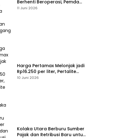
Berhenti Beroperasi, Pemda
Susun Skema Baru Pulihkan
11 Juni 2026
Perdagangan
Harga Pertamax Melonjak jadi
Rp16.250 per liter, Pertalite
Tetap
10 Juni 2026
Kolaka Utara Berburu Sumber
Pajak dan Retribusi Baru untuk