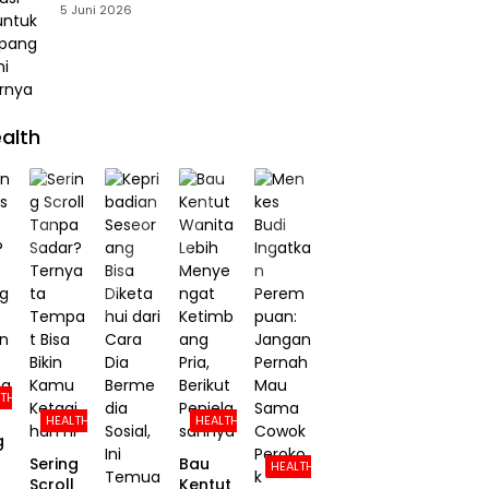
Menopang PAD, Ini Daftarnya
5 Juni 2026
alth
LTH
HEALTH
HEALTH
g
Sering
Bau
HEALTH
Scroll
Kentut