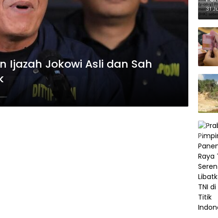
Ke
31 J
n Ijazah Jokowi Asli dan Sah
k