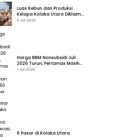
Luas Kebun dan Produksi
Kelapa Kolaka Utara Diklaim
Meningkat, Pemda Tawarkan
9 Juli 2026
Peluang Investasi
Harga BBM Nonsubsidi Juli
2026 Turun, Pertamax Masih
Bertahan Rp16.250 per Liter
1 Juli 2026
6 Pasar di Kolaka Utara