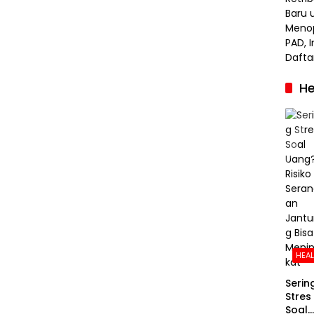
He
HEA
Serin
Stres
Soal