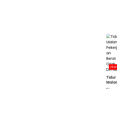
Uang
Risiko
Sera
an
Jant
g Bis
Meni
kat
HEA
Tidur
Mala
,
Peker
aan
Berat
Otak
Dimu
i