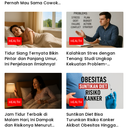
Pernah Mau Sama Cowok
Perokok
HEALTH
HEALTH
Tidur Siang Ternyata Bikin
Kalahkan Stres dengan
Pintar dan Panjang Umur,
Tenang: Studi Ungkap
Ini Penjelasan Ilmiahnya!
Kekuatan Problem-
Focused Coping
HEALTH
HEALTH
Jam Tidur Terbaik di
Suntikan Diet Bisa
Malam Hari, Ini Dampak
Turunkan Risiko Kanker
dan Risikonya Menurut
Akibat Obesitas Hingga