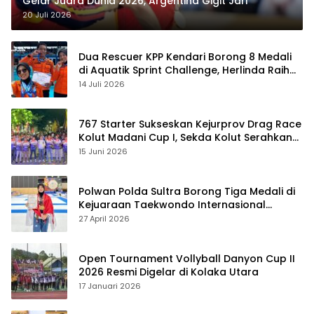
Gelar Juara Dunia 2026, Argentina Gigit Jari
20 Juli 2026
Dua Rescuer KPP Kendari Borong 8 Medali
di Aquatik Sprint Challenge, Herlinda Raih
Best Swimmer
14 Juli 2026
767 Starter Sukseskan Kejurprov Drag Race
Kolut Madani Cup I, Sekda Kolut Serahkan
Trofi
15 Juni 2026
Polwan Polda Sultra Borong Tiga Medali di
Kejuaraan Taekwondo Internasional
Jepang
27 April 2026
Open Tournament Vollyball Danyon Cup II
2026 Resmi Digelar di Kolaka Utara
17 Januari 2026