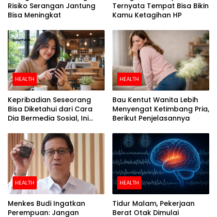
Risiko Serangan Jantung
Ternyata Tempat Bisa Bikin
Bisa Meningkat
Kamu Ketagihan HP
HEALTH
HEALTH
Kepribadian Seseorang
Bau Kentut Wanita Lebih
Bisa Diketahui dari Cara
Menyengat Ketimbang Pria,
Dia Bermedia Sosial, Ini
Berikut Penjelasannya
Temuan Peneliti
HEALTH
HEALTH
Menkes Budi Ingatkan
Tidur Malam, Pekerjaan
Perempuan: Jangan
Berat Otak Dimulai