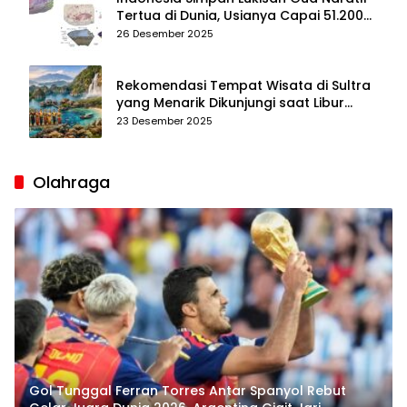
Tertua di Dunia, Usianya Capai 51.200
Tahun
26 Desember 2025
Rekomendasi Tempat Wisata di Sultra
yang Menarik Dikunjungi saat Libur
Tahun Baru 2026
23 Desember 2025
Olahraga
Gol Tunggal Ferran Torres Antar Spanyol Rebut