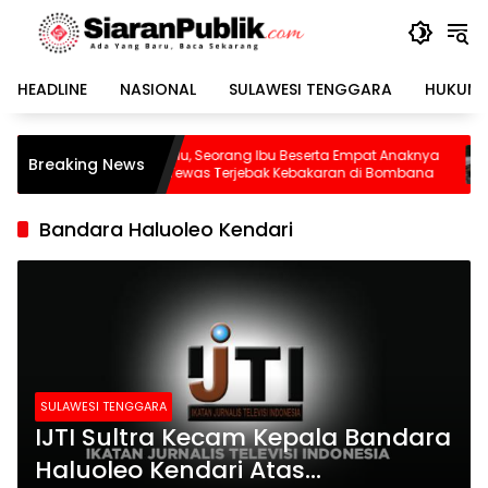
Langsung
ke
konten
HEADLINE
NASIONAL
SULAWESI TENGGARA
HUKUM 
Pilu, Seorang Ibu Beserta Empat Anaknya
Waspada! BMKG
Breaking News
Tewas Terjebak Kebakaran di Bombana
Dikepung 13 Ses
Sudah Tereka
Bandara Haluoleo Kendari
SULAWESI TENGGARA
IJTI Sultra Kecam Kepala Bandara
Haluoleo Kendari Atas