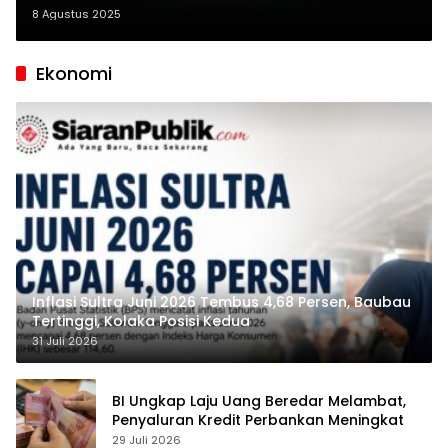
Penghapusan Paksa Video
8 Agustus 2025
Jurnalis
Ekonomi
Inflasi Sultra Juni 2026 Tembus 4,68 Persen, Baubau
Tertinggi, Kolaka Posisi Kedua
31 Juli 2026
BI Ungkap Laju Uang Beredar Melambat,
Penyaluran Kredit Perbankan Meningkat
29 Juli 2026