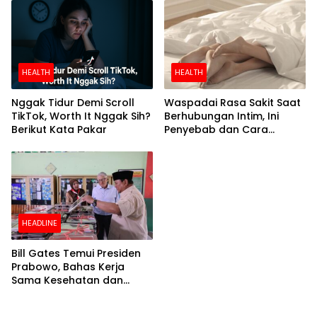
HEALTH
HEALTH
Nggak Tidur Demi Scroll
Waspadai Rasa Sakit Saat
TikTok, Worth It Nggak Sih?
Berhubungan Intim, Ini
Berikut Kata Pakar
Penyebab dan Cara
Mengatasinya
HEADLINE
Bill Gates Temui Presiden
Prabowo, Bahas Kerja
Sama Kesehatan dan
Program Makan Bergizi
Gratis