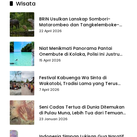
Wisata
BRIN Usulkan Lanskap Sombori–
Matarombeo dan Tangkelemboke–
Mekongga di Sulawesi Tenggara Jadi
22 April 2026
Taman Nasional dan Warisan Dunia
Niat Menikmati Panorama Pantai
Onembute di Kolaka, Polisi Ini Justru
Berakhir Membersihkan Sampah
15 April 2026
Pengunjung
Festival Kabuenga Wa Sinta di
Wakatobi, Tradisi Lama yang Terus
Hidup dan Jadi Daya Tarik Wisata
7 April 2026
Seni Cadas Tertua di Dunia Ditemukan
di Pulau Muna, Lebih Tua dari Temuan
di Maros–Pangkep
23 Januari 2026
Indonesia Simpan Lukisan Gua Naratif