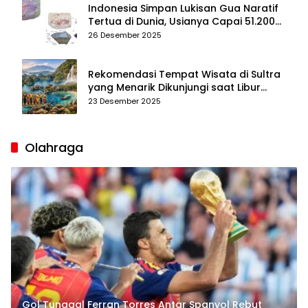
Indonesia Simpan Lukisan Gua Naratif
Tertua di Dunia, Usianya Capai 51.200
Tahun
26 Desember 2025
Rekomendasi Tempat Wisata di Sultra
yang Menarik Dikunjungi saat Libur
Tahun Baru 2026
23 Desember 2025
Olahraga
Gol Tunggal Ferran Torres Antar Spanyol Rebut