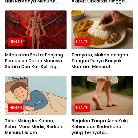
dan Risikonya Menurut
Akibat Obesitas Hingga
Riset
Separuh
HEALTH
HEALTH
Mitos atau Fakta: Panjang
Ternyata, Makan dengan
Pembuluh Darah Manusia
Tangan Punya Banyak
Setara Dua Kali Keliling
Manfaat Menurut
Bumi
Penelitian
HEALTH
HEALTH
Tidur Miring ke Kanan,
Berjalan Tanpa Alas Kaki,
Sehat Versi Medis, Berkah
Kebiasaan Sederhana
Menurut Islam
yang Ternyata