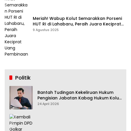
Meriah! Wabup Kolut Semarakkan Porseni
HUT RI di Lahabaru, Peraih Juara Keciprat
Uang Pembinaan
9 Agustus 2025
Politik
Bantah Tudingan Kekeliruan Hukum
Pengisian Jabatan Kabag Hukum Kolut,
Tim Advokasi Nilai Menyesatkan
24 April 2026