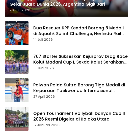
Gelar Juara Dunia 2026, Argentina Gigit Jari
20 Juli 2026
Dua Rescuer KPP Kendari Borong 8 Medali
di Aquatik Sprint Challenge, Herlinda Raih
Best Swimmer
14 Juli 2026
767 Starter Sukseskan Kejurprov Drag Race
Kolut Madani Cup I, Sekda Kolut Serahkan
Trofi
15 Juni 2026
Polwan Polda Sultra Borong Tiga Medali di
Kejuaraan Taekwondo Internasional
Jepang
27 April 2026
Open Tournament Vollyball Danyon Cup II
2026 Resmi Digelar di Kolaka Utara
17 Januari 2026