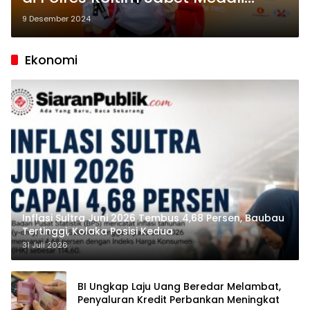
Emas di Ajang Asian Open Police
9 Desember 2024
Taekwondo Championship 2024
Ekonomi
Inflasi Sultra Juni 2026 Tembus 4,68 Persen, Baubau
Tertinggi, Kolaka Posisi Kedua
31 Juli 2026
BI Ungkap Laju Uang Beredar Melambat,
Penyaluran Kredit Perbankan Meningkat