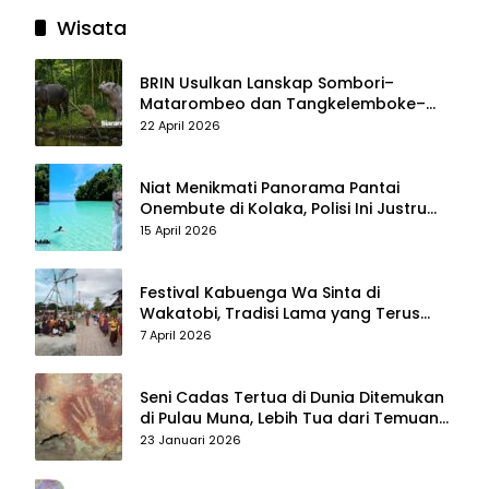
Wisata
BRIN Usulkan Lanskap Sombori–
Matarombeo dan Tangkelemboke–
Mekongga di Sulawesi Tenggara Jadi
22 April 2026
Taman Nasional dan Warisan Dunia
Niat Menikmati Panorama Pantai
Onembute di Kolaka, Polisi Ini Justru
Berakhir Membersihkan Sampah
15 April 2026
Pengunjung
Festival Kabuenga Wa Sinta di
Wakatobi, Tradisi Lama yang Terus
Hidup dan Jadi Daya Tarik Wisata
7 April 2026
Seni Cadas Tertua di Dunia Ditemukan
di Pulau Muna, Lebih Tua dari Temuan
di Maros–Pangkep
23 Januari 2026