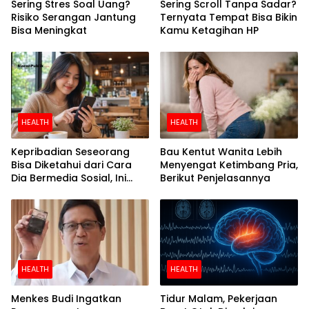
Sering Stres Soal Uang?
Sering Scroll Tanpa Sadar?
Risiko Serangan Jantung
Ternyata Tempat Bisa Bikin
Bisa Meningkat
Kamu Ketagihan HP
HEALTH
HEALTH
Kepribadian Seseorang
Bau Kentut Wanita Lebih
Bisa Diketahui dari Cara
Menyengat Ketimbang Pria,
Dia Bermedia Sosial, Ini
Berikut Penjelasannya
Temuan Peneliti
HEALTH
HEALTH
Menkes Budi Ingatkan
Tidur Malam, Pekerjaan