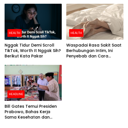
Menyehatkan
HEALTH
HEALTH
Nggak Tidur Demi Scroll
Waspadai Rasa Sakit Saat
TikTok, Worth It Nggak Sih?
Berhubungan Intim, Ini
Berikut Kata Pakar
Penyebab dan Cara
Mengatasinya
HEADLINE
Bill Gates Temui Presiden
Prabowo, Bahas Kerja
Sama Kesehatan dan
Program Makan Bergizi
Gratis