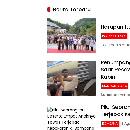
2026, Argenti
Berita Terbaru
Gigit Jari
Harapan I
KOLAKA UTARA
PAGI masih mud
Penumpang 
Saat Pesaw
Kabin
MANCANEGARA
Suasana mencek
Pilu, Seor
Terjebak 
BOMBANA
6 Ag