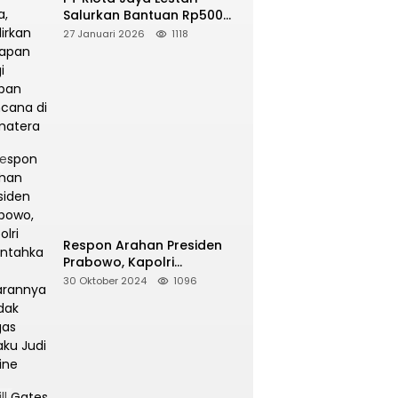
Salurkan Bantuan Rp500
Juta, Hadirkan Harapan
27 Januari 2026
1118
bagi Korban Bencana di
Sumatera
Respon Arahan Presiden
Prabowo, Kapolri
Perintahkan Jajarannya
30 Oktober 2024
1096
Tindak Tegas Pelaku Judi
Online