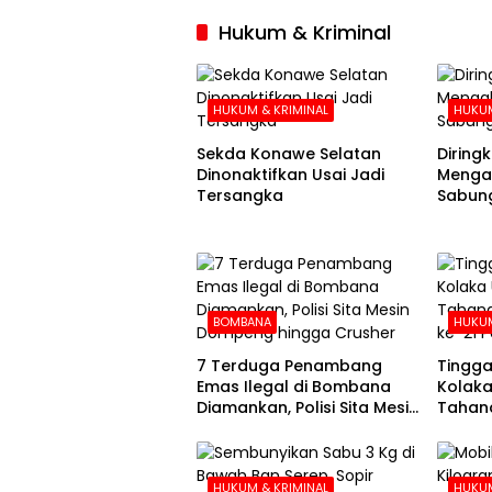
Hukum & Kriminal
HUKUM & KRIMINAL
HUKUM
Sekda Konawe Selatan
Diringku
Dinonaktifkan Usai Jadi
Mengak
Tersangka
Sabung
BOMBANA
HUKUM
7 Terduga Penambang
Tingga
Emas Ilegal di Bombana
Kolaka
Diamankan, Polisi Sita Mesin
Tahana
Dompeng hingga Crusher
Hari k
HUKUM & KRIMINAL
HUKUM