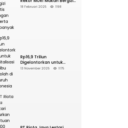
Rekor MURI Makan Bergizi
Gratis Dengan Peserta
18 Februari 2025
1198
Terbanyak
Rp16,9 Triliun
Digelontorkan untuk
Revitalisasi 16 Ribu Sekolah
13 November 2025
1175
di Seluruh Indonesia
PT Riota Jaya Lestari