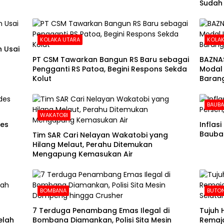
Sudah
KOLAKA UTARA
KOLAK
 Usai
PT CSM Tawarkan Bangun RS Baru sebagai
BAZNA
Pengganti RS Patoa, Begini Respons Sekda
Modal 
Kolut
Barang
BAUB
WAKATOBI
des
Inflas
Baubau
Tim SAR Cari Nelayan Wakatobi yang
Hilang Melaut, Perahu Ditemukan
Mengapung Kemasukan Air
BOMBANA
BUTON
7 Terduga Penambang Emas Ilegal di
Tujuh 
elah
Bombana Diamankan, Polisi Sita Mesin
Remaja