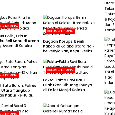
 & KRIMINAL
HUKUM & KRIMINAL
s Polisi, Pria Ini
u Beli Sabu di Arena
Dugaan Korupsi Benih
 Ayam di Kolaka
Kakao di Kolaka Utara Naik
ke Penyidikan, Kejari Periksa
Sejumlah Pihak
HUKUM & KRIMINAL
 & KRIMINAL
Fakta-Fakta Bayi Baru
Dilahirkan Dibuang Ibunya
l Satu Buron, Polres
di Toilet Masjid Kolaka
 Utara Tangkap
Utara
n Kabur ke-10 di
e-21 Pengejaran
 & KRIMINAL