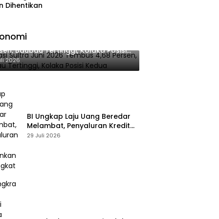
n Dihentikan
konomi
lasi Sultra Juni 2026 Tembus 4,68
sen, Baubau Tertinggi, Kolaka Posisi
dua
uli 2026
BI Ungkap Laju Uang Beredar
Melambat, Penyaluran Kredit
Perbankan Meningkat
29 Juli 2026