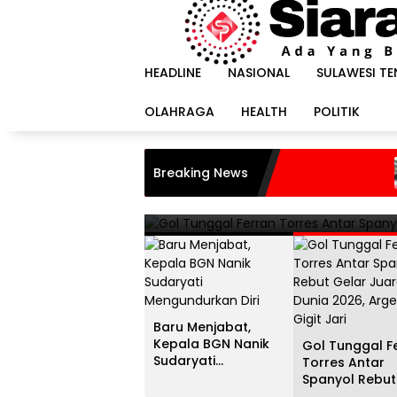
Langsung
ke
konten
HEADLINE
NASIONAL
SULAWESI T
OLAHRAGA
HEALTH
POLITIK
HEADLINE
i
Gol Tunggal Ferran Torr
Breaking News
Harap
Juara Dunia 2026, Argent
20 Juli 2026
Baru Menjabat,
Kepala BGN Nanik
Gol Tunggal F
Sudaryati
Torres Antar
Mengundurkan Diri
Spanyol Rebut
Gelar Juara D