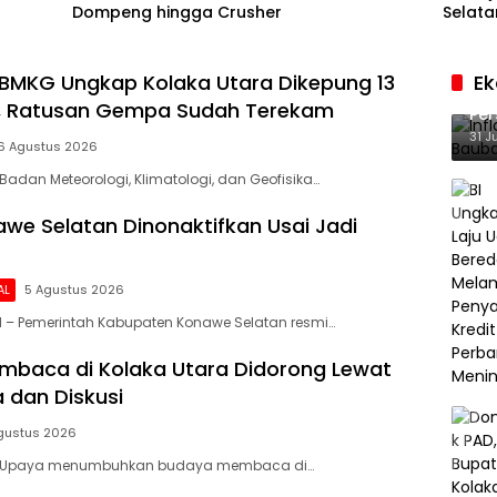
Dompeng hingga Crusher
Selata
BMKG Ungkap Kolaka Utara Dikepung 13
E
Inf
f, Ratusan Gempa Sudah Terekam
Per
Ke
31 J
6 Agustus 2026
Badan Meteorologi, Klimatologi, dan Geofisika…
we Selatan Dinonaktifkan Usai Jadi
AL
5 Agustus 2026
 – Pemerintah Kabupaten Konawe Selatan resmi…
baca di Kolaka Utara Didorong Lewat
 dan Diskusi
gustus 2026
– Upaya menumbuhkan budaya membaca di…