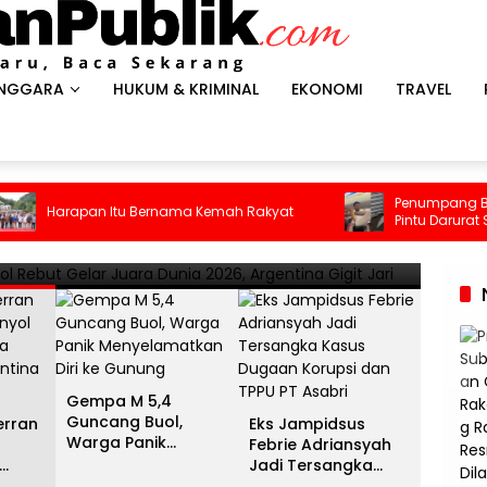
ENGGARA
HUKUM & KRIMINAL
EKONOMI
TRAVEL
HEADLI
es Antar Spanyol Rebut Gelar
Gem
Penumpang Batik Air Did
an Itu Bernama Kemah Rakyat
Pintu Darurat Saat Pesawa
ina Gigit Jari
Men
Kepanikan Pecah di Dalam
13 Juli 
Gempa M 5,4
Guncang Buol,
erran
Eks Jampidsus
Warga Panik
Febrie Adriansyah
Menyelamatkan Diri
Jadi Tersangka
ke Gunung
unia
Kasus Dugaan