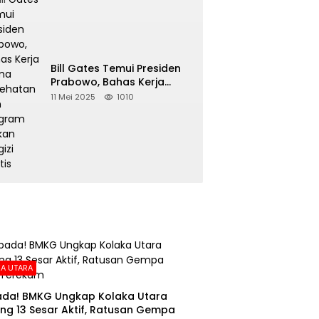
Bill Gates Temui Presiden
Prabowo, Bahas Kerja
Sama Kesehatan dan
11 Mei 2025
1010
Program Makan Bergizi
Gratis
A UTARA
da! BMKG Ungkap Kolaka Utara
ng 13 Sesar Aktif, Ratusan Gempa