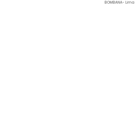
BOMBANA- Lima 
Siaran
Publik