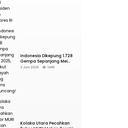
Presiden dan Wapres RI
Indonesia Dikepung 1.728
Gempa Sepanjang Mei
2025, Berikut Wilayah Yang
3 Juni 2025
1440
Intens Diguncang!
Kolaka Utara Pecahkan