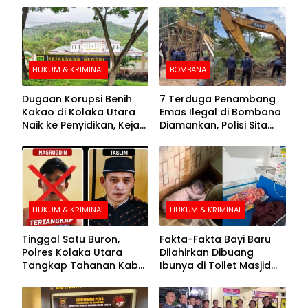
HUKUM & KRIMINAL
BOMBANA
Dugaan Korupsi Benih
7 Terduga Penambang
Kakao di Kolaka Utara
Emas Ilegal di Bombana
Naik ke Penyidikan, Kejari
Diamankan, Polisi Sita
Periksa Sejumlah Pihak
Mesin Dompeng hingga
Crusher
HUKUM & KRIMINAL
HUKUM & KRIMINAL
Tinggal Satu Buron,
Fakta-Fakta Bayi Baru
Polres Kolaka Utara
Dilahirkan Dibuang
Tangkap Tahanan Kabur
Ibunya di Toilet Masjid
ke-10 di Hari ke-21
Kolaka Utara
Pengejaran