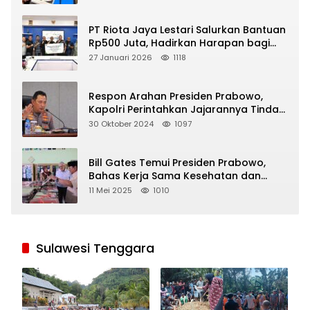
PT Riota Jaya Lestari Salurkan Bantuan
Rp500 Juta, Hadirkan Harapan bagi
Korban Bencana di Sumatera
27 Januari 2026
1118
Respon Arahan Presiden Prabowo,
Kapolri Perintahkan Jajarannya Tindak
Tegas Pelaku Judi Online
30 Oktober 2024
1097
Bill Gates Temui Presiden Prabowo,
Bahas Kerja Sama Kesehatan dan
Program Makan Bergizi Gratis
11 Mei 2025
1010
Sulawesi Tenggara