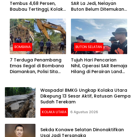
Tembus 4,68 Persen,
SAR La Jedi, Nelayan
Baubau Tertinggi, Kolaka
Buton Belum Ditemukan
Posisi Kedua
Setelah Sepekan Dicari
BOMBANA
BUTON SELATAN
7 Terduga Penambang
Tujuh Hari Pencarian
Emas Ilegal di Bombana
Nihil, Operasi SAR Remaja
Diamankan, Polisi Sita
Hilang di Perairan Lande
Mesin Dompeng hingga
Buton Selatan Dihentikan
Crusher
Waspada! BMKG Ungkap Kolaka Utara
Dikepung 13 Sesar Aktif, Ratusan Gempa
Sudah Terekam
KOLAKA UTARA
6 Agustus 2026
Sekda Konawe Selatan Dinonaktifkan
Usai Jadi Tersangka