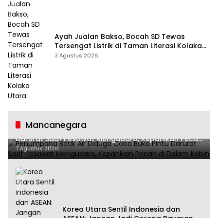
Ayah Jualan Bakso, Bocah SD Tewas
Tersengat Listrik di Taman Literasi Kolaka
Utara
3 Agustus 2026
Mancanegara
Penumpang Batik Air Diduga Coba Buka Pintu
Darurat Saat Pesawat Mengudara, Kepanikan Pecah
di Dalam Kabin
7 Agustus 2026
Korea Utara Sentil Indonesia dan