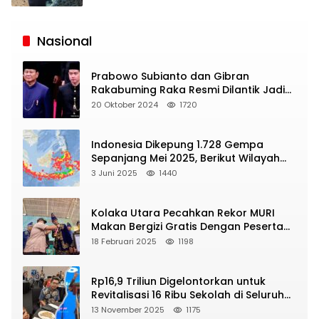
Siaran
Publik
Nasional
Prabowo Subianto dan Gibran
Rakabuming Raka Resmi Dilantik Jadi
Presiden dan Wapres RI
20 Oktober 2024
1720
Indonesia Dikepung 1.728 Gempa
Sepanjang Mei 2025, Berikut Wilayah
Yang Intens Diguncang!
3 Juni 2025
1440
Kolaka Utara Pecahkan Rekor MURI
Makan Bergizi Gratis Dengan Peserta
Terbanyak
18 Februari 2025
1198
Rp16,9 Triliun Digelontorkan untuk
Revitalisasi 16 Ribu Sekolah di Seluruh
Indonesia
13 November 2025
1175