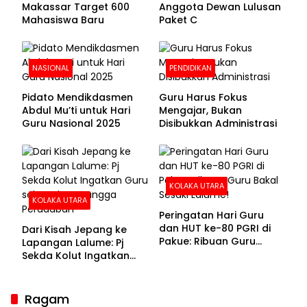
Makassar Target 600
Anggota Dewan Lulusan
Mahasiswa Baru
Paket C
NASIONAL
PENDIDIKAN
Pidato Mendikdasmen
Guru Harus Fokus
Abdul Mu’ti untuk Hari
Mengajar, Bukan
Guru Nasional 2025
Disibukkan Administrasi
KOLAKA UTARA
KOLAKA UTARA
Peringatan Hari Guru
dan HUT ke-80 PGRI di
Dari Kisah Jepang ke
Pakue: Ribuan Guru
Lapangan Lalume: Pj
Bakal Sesaki Lalume!
Sekda Kolut Ingatkan
Guru sebagai
Penyangga Peradaban
Ragam
Sekda Kolaka Utara Hadiri RUPSLB BPR Bahteramas,