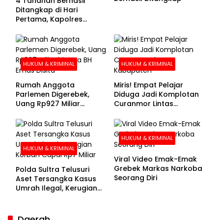
4 Tahanan Berhasil
Ditangkap di Hari
Pertama, Kapolres
Kolaka Utara Sarankan 7
Buronan Segera
Menyerahkan Diri
HUKUM & KRIMINAL
HUKUM & KRIMINAL
Rumah Anggota
Miris! Empat Pelajar
Parlemen Digerebek,
Diduga Jadi Komplotan
Uang Rp927 Miliar
Curanmor Lintas
hingga BH Emas Disita
Kabupaten
HUKUM & KRIMINAL
HUKUM & KRIMINAL
Viral Video Emak-Emak
Grebek Markas Narkoba
Polda Sultra Telusuri
Seorang Diri
Aset Tersangka Kasus
Umrah Ilegal, Kerugian
Korban Capai Rp7 Miliar
Daerah