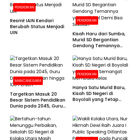
PENDIDIKAN
Resmi! IAIN Kendari
PENDIDIKAN
Berubah Status Menjadi
UIN
Kisah Haru dari Sumba,
Murid SD Bergantian
Gendong Temannya
yang Difabel Demi Bisa
Sekolah
PENDIDIKAN
MANCANEGARA
Hanya Satu Murid Baru,
Kisah SD Negeri di
Targetkan Masuk 20
Boyolali yang Tetap
Besar Sistem Pendidikan
Semangat Membuka
Dunia pada 2045, Guru
Kelas
Dapat Tunjangan hingga
100 Persen