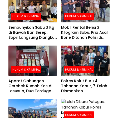
HUKUM & KRIMINAL
HUKUM & KRIMINAL
Sembunyikan Sabu 3 Kg
Mobil Rental Berisi 3
di Bawah Ban Serep,
Kilogram Sabu, Pria Asal
Sopir Langsung Diangkut
Bone Ditahan Polisi di
Polisi
Kolaka
HUKUM & KRIMINAL
HUKUM & KRIMINAL
Aparat Gabungan
Polres Kolut Buru 4
Gerebek Rumah Kos di
Tahanan Kabur, 7 Telah
Lasusua, Dua Terduga
Diamankan
Pengedar Diamankan
HUKUM & KRIMINAL