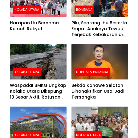
KOLAKA UTARA
BOMBANA
Harapan Itu Bernama
Pilu, Seorang Ibu Beserta
Kemah Rakyat
Empat Anaknya Tewas
Terjebak Kebakaran di
Bombana
KOLAKA UTARA
HUKUM & KRIMINAL
Waspada! BMKG Ungkap
Sekda Konawe Selatan
Kolaka Utara Dikepung
Dinonaktifkan Usai Jadi
13 Sesar Aktif, Ratusan
Tersangka
Gempa Sudah Terekam
KOLAKA UTARA
KOLAKA UTARA