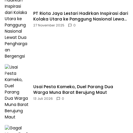
PT Riota Jaya Lestari Hadirkan Inspirasi dari
Kolaka Utara ke Panggung Nasional Lewat
Dua Penghargaan Bergengsi
27 November 2025
0
Usai Pesta Kameko, Duel Parang Dua
Warga Muna Barat Berujung Maut
13 Juli 2026
0