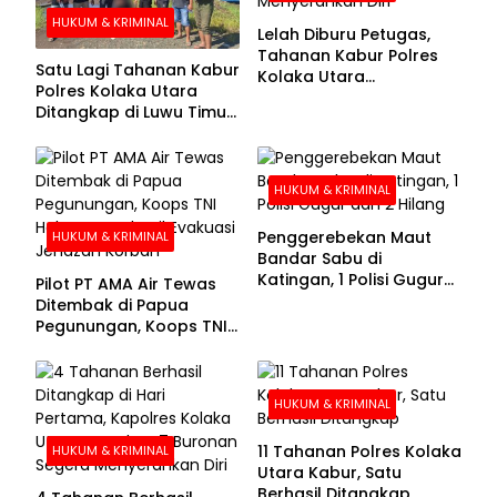
HUKUM & KRIMINAL
Lelah Diburu Petugas,
Tahanan Kabur Polres
Satu Lagi Tahanan Kabur
Kolaka Utara
Polres Kolaka Utara
Menyerahkan Diri
Ditangkap di Luwu Timur,
Lima Masih Buron
HUKUM & KRIMINAL
Penggerebekan Maut
HUKUM & KRIMINAL
Bandar Sabu di
Katingan, 1 Polisi Gugur
Pilot PT AMA Air Tewas
dan 2 Hilang
Ditembak di Papua
Pegunungan, Koops TNI
Habema Berhasil
Evakuasi Jenazah
Korban
HUKUM & KRIMINAL
11 Tahanan Polres Kolaka
HUKUM & KRIMINAL
Utara Kabur, Satu
Berhasil Ditangkap