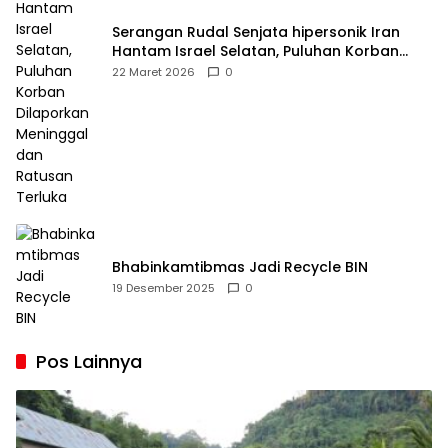
Serangan Rudal Senjata hipersonik Iran
Hantam Israel Selatan, Puluhan Korban
Dilaporkan Meninggal dan Ratusan Terluka
22 Maret 2026
0
Bhabinkamtibmas Jadi Recycle BIN
19 Desember 2025
0
Pos Lainnya