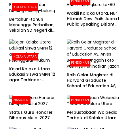
PENDIDIKAN
KOLAKA UTARA
Wakili Kolaka Utara, Nur
Hikmah Dewi Raih Juara I
Bertahun-tahun
Public Speaking Ditlantas
Menunggu Perbaikan,
Polda Sultra pada
Sekolah SD Negeri di
Puncak Hari
Kolaka Utara Masih
Bhayangkara ke-80
Beralas Tanah dan
Dinding Bolong-bolong
KOLAKA UTARA
PENDIDIKAN
Kejari Kolaka Utara
Edukasi Siswa SMPN 12
Raih Gelar Magister di
agar Terhindar
Harvard Graduate
Pelanggaran Hukum
School of Education AS,
Anies Baswedan Unggah
Foto Putrinya Perlihatkan
NASIONAL
PENDIDIKAN
Ijazah
Status Guru Honorer
Perpustakaan Woipedia
Dihapus Mulai 2027
Terbaik di Kolaka Utara