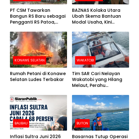
PT CSM Tawarkan
BAZNAS Kolaka Utara
Bangun RS Baru sebagai
Ubah Skema Bantuan
Pengganti RS Patoa,
Modal Usaha, Kini
Begini Respons Sekda
Disalurkan dalam Bentuk
Kolut
Barang Senilai Rp419,5
Juta
KONAWE SELATAN
WAKATOBI
Rumah Petani di Konawe
Tim SAR Cari Nelayan
Selatan Ludes Terbakar
Wakatobi yang Hilang
Melaut, Perahu
Ditemukan Mengapung
Kemasukan Air
BAUBAU
BUTON
Inflasi Sultra Juni 2026
Basarnas Tutup Operasi