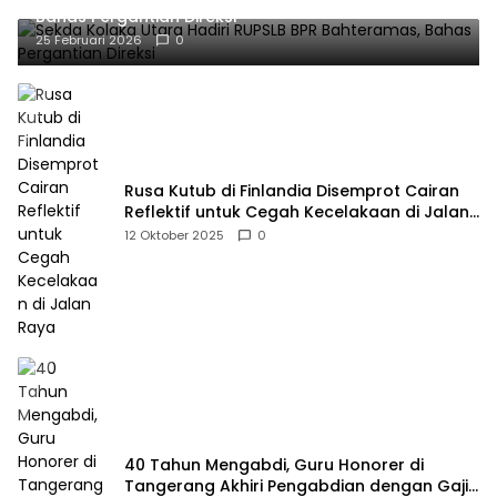
Bahas Pergantian Direksi
25 Februari 2026
0
Rusa Kutub di Finlandia Disemprot Cairan
Reflektif untuk Cegah Kecelakaan di Jalan
Raya
12 Oktober 2025
0
40 Tahun Mengabdi, Guru Honorer di
Tangerang Akhiri Pengabdian dengan Gaji