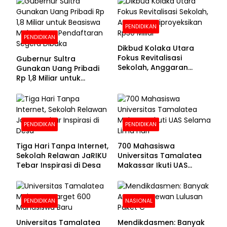
PENDIDIKAN
PENDIDIKAN
Dikbud Kolaka Utara
Fokus Revitalisasi
Gubernur Sultra
Sekolah, Anggaran
Gunakan Uang Pribadi
Diproyeksikan Rp30
Rp 1,8 Miliar untuk
Miliar
Beasiswa Mahasiswa,
Pendaftaran Segera
Dibuka
PENDIDIKAN
PENDIDIKAN
Tiga Hari Tanpa Internet,
700 Mahasiswa
Sekolah Relawan JaRIKU
Universitas Tamalatea
Tebar Inspirasi di Desa
Makassar Ikuti UAS
Selama Lima Hari
PENDIDIKAN
NASIONAL
Universitas Tamalatea
Mendikdasmen: Banyak