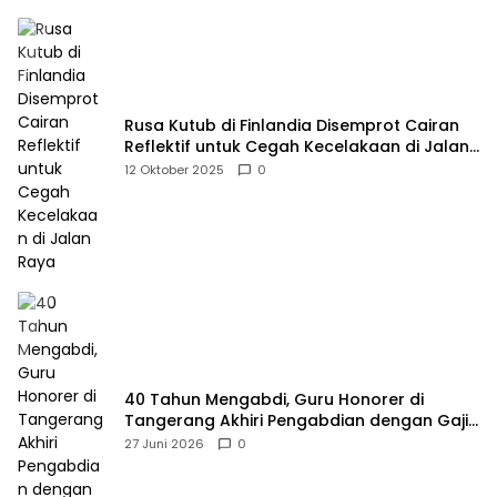
Rusa Kutub di Finlandia Disemprot Cairan
Reflektif untuk Cegah Kecelakaan di Jalan
Raya
12 Oktober 2025
0
40 Tahun Mengabdi, Guru Honorer di
Tangerang Akhiri Pengabdian dengan Gaji
Rp414 Ribu
27 Juni 2026
0