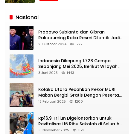
Siaran
Publik
Nasional
Prabowo Subianto dan Gibran
Rakabuming Raka Resmi Dilantik Jadi
Presiden dan Wapres RI
20 Oktober 2024
1722
Indonesia Dikepung 1.728 Gempa
Sepanjang Mei 2025, Berikut Wilayah
Yang Intens Diguncang!
3 Juni 2025
1443
Kolaka Utara Pecahkan Rekor MURI
Makan Bergizi Gratis Dengan Peserta
Terbanyak
18 Februari 2025
1200
Rp16,9 Triliun Digelontorkan untuk
Revitalisasi 16 Ribu Sekolah di Seluruh
Indonesia
13 November 2025
1179