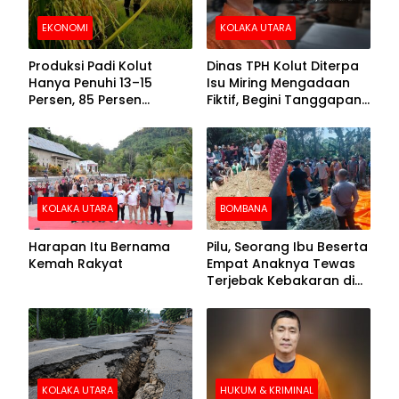
EKONOMI
KOLAKA UTARA
Produksi Padi Kolut
Dinas TPH Kolut Diterpa
Hanya Penuhi 13–15
Isu Miring Mengadaan
Persen, 85 Persen
Fiktif, Begini Tanggapan
Kebutuhan Ditopang
Kadis
Daerah Tetangga
KOLAKA UTARA
BOMBANA
Harapan Itu Bernama
Pilu, Seorang Ibu Beserta
Kemah Rakyat
Empat Anaknya Tewas
Terjebak Kebakaran di
Bombana
KOLAKA UTARA
HUKUM & KRIMINAL