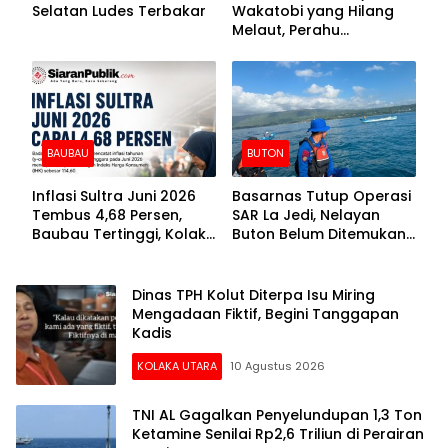
Selatan Ludes Terbakar
Wakatobi yang Hilang
Melaut, Perahu
Ditemukan Mengapung
Kemasukan Air
BAUBAU
BUTON
Inflasi Sultra Juni 2026
Basarnas Tutup Operasi
Tembus 4,68 Persen,
SAR La Jedi, Nelayan
Baubau Tertinggi, Kolaka
Buton Belum Ditemukan
Posisi Kedua
Setelah Sepekan Dicari
Dinas TPH Kolut Diterpa Isu Miring
Mengadaan Fiktif, Begini Tanggapan
Kadis
KOLAKA UTARA
10 Agustus 2026
TNI AL Gagalkan Penyelundupan 1,3 Ton
Ketamine Senilai Rp2,6 Triliun di Perairan