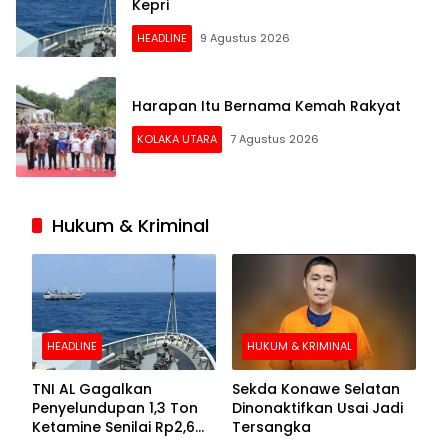
Kepri
HEADLINE
9 Agustus 2026
Harapan Itu Bernama Kemah Rakyat
KOLAKA UTARA
7 Agustus 2026
Hukum & Kriminal
HEADLINE
HUKUM & KRIMINAL
TNI AL Gagalkan
Sekda Konawe Selatan
Penyelundupan 1,3 Ton
Dinonaktifkan Usai Jadi
Ketamine Senilai Rp2,6
Tersangka
Triliun di Perairan Kepri