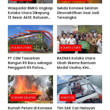
Waspada! BMKG Ungkap
Sekda Konawe Selatan
Kolaka Utara Dikepung
Dinonaktifkan Usai Jadi
13 Sesar Aktif, Ratusan
Tersangka
Gempa Sudah Terekam
KOLAKA UTARA
KOLAKA UTARA
PT CSM Tawarkan
BAZNAS Kolaka Utara
Bangun RS Baru sebagai
Ubah Skema Bantuan
Pengganti RS Patoa,
Modal Usaha, Kini
Begini Respons Sekda
Disalurkan dalam Bentuk
Kolut
Barang Senilai Rp419,5
Juta
KONAWE SELATAN
WAKATOBI
Rumah Petani di Konawe
Tim SAR Cari Nelayan