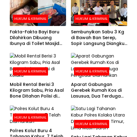
HUKUM & KRIMINAL
HUKUM & KRIMINAL
Fakta-Fakta Bayi Baru
Sembunyikan Sabu 3 Kg
Dilahirkan Dibuang
di Bawah Ban Serep,
Ibunya di Toilet Masjid
Sopir Langsung Diangkut
Kolaka Utara
Polisi
HUKUM & KRIMINAL
HUKUM & KRIMINAL
Mobil Rental Berisi 3
Aparat Gabungan
Kilogram Sabu, Pria Asal
Gerebek Rumah Kos di
Bone Ditahan Polisi di
Lasusua, Dua Terduga
Kolaka
Pengedar Diamankan
HUKUM & KRIMINAL
HUKUM & KRIMINAL
Polres Kolut Buru 4
Tahanan Kabur, 7 Telah
Satu Lagi Tahanan Kabur