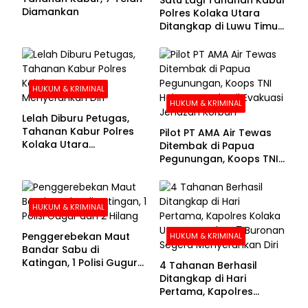
Diamankan
Polres Kolaka Utara
Ditangkap di Luwu Timur,
Lima Masih Buron
HUKUM & KRIMINAL
HUKUM & KRIMINAL
Lelah Diburu Petugas,
Tahanan Kabur Polres
Pilot PT AMA Air Tewas
Kolaka Utara
Ditembak di Papua
Menyerahkan Diri
Pegunungan, Koops TNI
Habema Berhasil
Evakuasi Jenazah
Korban
HUKUM & KRIMINAL
Penggerebekan Maut
HUKUM & KRIMINAL
Bandar Sabu di
Katingan, 1 Polisi Gugur
4 Tahanan Berhasil
dan 2 Hilang
Ditangkap di Hari
Pertama, Kapolres
Kolaka Utara Sarankan 7