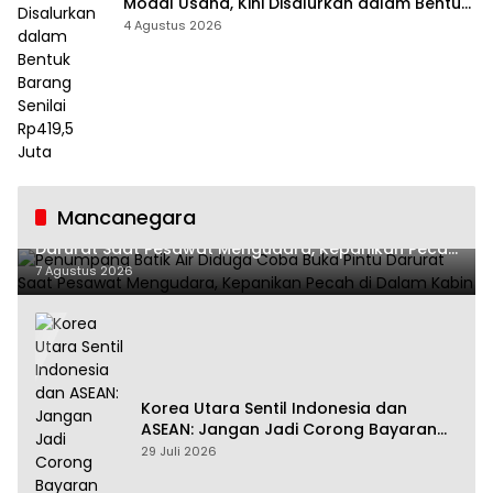
Modal Usaha, Kini Disalurkan dalam Bentuk
Barang Senilai Rp419,5 Juta
4 Agustus 2026
Mancanegara
Penumpang Batik Air Diduga Coba Buka Pintu
Darurat Saat Pesawat Mengudara, Kepanikan Pecah
di Dalam Kabin
7 Agustus 2026
Korea Utara Sentil Indonesia dan
ASEAN: Jangan Jadi Corong Bayaran
Amerika Serikat
29 Juli 2026