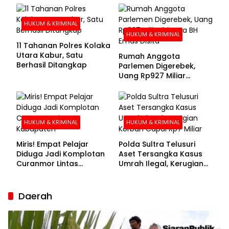
Buronan Segera
Menyerahkan Diri
HUKUM & KRIMINAL
HUKUM & KRIMINAL
11 Tahanan Polres Kolaka
Utara Kabur, Satu
Rumah Anggota
Berhasil Ditangkap
Parlemen Digerebek,
Uang Rp927 Miliar
hingga BH Emas Disita
HUKUM & KRIMINAL
HUKUM & KRIMINAL
Miris! Empat Pelajar
Polda Sultra Telusuri
Diduga Jadi Komplotan
Aset Tersangka Kasus
Curanmor Lintas
Umrah Ilegal, Kerugian
Kabupaten
Korban Capai Rp7 Miliar
Daerah