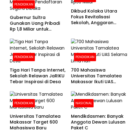
PENDIDIKAN
Dikbud Kolaka Utara
Fokus Revitalisasi
Gubernur Sultra
Sekolah, Anggaran
Gunakan Uang Pribadi
Diproyeksikan Rp30
Rp 1,8 Miliar untuk
Miliar
Beasiswa Mahasiswa,
Pendaftaran Segera
Dibuka
PENDIDIKAN
PENDIDIKAN
Tiga Hari Tanpa Internet,
700 Mahasiswa
Sekolah Relawan JaRIKU
Universitas Tamalatea
Tebar Inspirasi di Desa
Makassar Ikuti UAS
Selama Lima Hari
PENDIDIKAN
NASIONAL
Universitas Tamalatea
Mendikdasmen: Banyak
Makassar Target 600
Anggota Dewan Lulusan
Mahasiswa Baru
Paket C