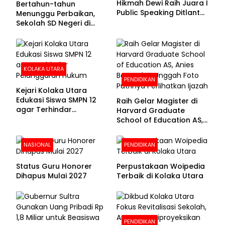
Hikmah Dewi Raih Juara I
Bertahun-tahun
Public Speaking Ditlantas
Menunggu Perbaikan,
Polda Sultra pada
Sekolah SD Negeri di
Puncak Hari
Kolaka Utara Masih
Bhayangkara ke-80
Beralas Tanah dan
Dinding Bolong-bolong
KOLAKA UTARA
PENDIDIKAN
Kejari Kolaka Utara
Edukasi Siswa SMPN 12
Raih Gelar Magister di
agar Terhindar
Harvard Graduate
Pelanggaran Hukum
School of Education AS,
Anies Baswedan Unggah
Foto Putrinya Perlihatkan
NASIONAL
PENDIDIKAN
Ijazah
Status Guru Honorer
Perpustakaan Woipedia
Dihapus Mulai 2027
Terbaik di Kolaka Utara
PENDIDIKAN