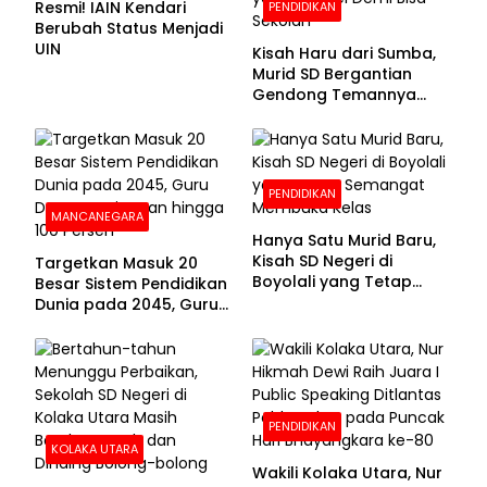
Resmi! IAIN Kendari
PENDIDIKAN
Berubah Status Menjadi
UIN
Kisah Haru dari Sumba,
Murid SD Bergantian
Gendong Temannya
yang Difabel Demi Bisa
Sekolah
PENDIDIKAN
MANCANEGARA
Hanya Satu Murid Baru,
Kisah SD Negeri di
Targetkan Masuk 20
Boyolali yang Tetap
Besar Sistem Pendidikan
Semangat Membuka
Dunia pada 2045, Guru
Kelas
Dapat Tunjangan hingga
100 Persen
PENDIDIKAN
KOLAKA UTARA
Wakili Kolaka Utara, Nur