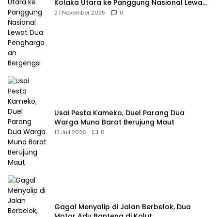
Kolaka Utara ke Panggung Nasional Lewat
Dua Penghargaan Bergengsi
27 November 2025
0
Usai Pesta Kameko, Duel Parang Dua
Warga Muna Barat Berujung Maut
13 Juli 2026
0
Gagal Menyalip di Jalan Berbelok, Dua
Motor Adu Banteng di Kolut