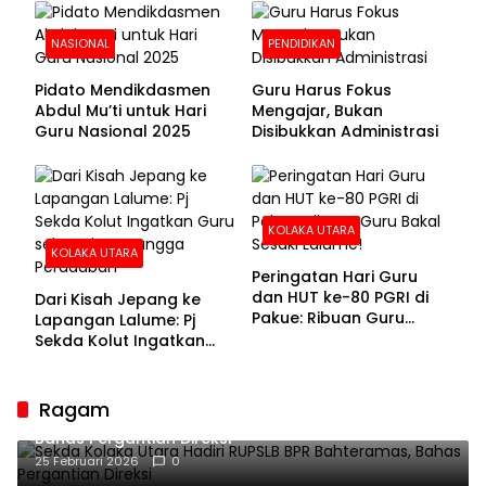
NASIONAL
PENDIDIKAN
Pidato Mendikdasmen
Guru Harus Fokus
Abdul Mu’ti untuk Hari
Mengajar, Bukan
Guru Nasional 2025
Disibukkan Administrasi
KOLAKA UTARA
KOLAKA UTARA
Peringatan Hari Guru
dan HUT ke-80 PGRI di
Dari Kisah Jepang ke
Pakue: Ribuan Guru
Lapangan Lalume: Pj
Bakal Sesaki Lalume!
Sekda Kolut Ingatkan
Guru sebagai
Penyangga Peradaban
Ragam
Sekda Kolaka Utara Hadiri RUPSLB BPR Bahteramas,
Bahas Pergantian Direksi
25 Februari 2026
0