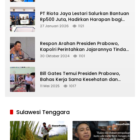
PT Riota Jaya Lestari Salurkan Bantuan
Rp500 Juta, Hadirkan Harapan bagi
Korban Bencana di Sumatera
27 Januari 2026
1121
Respon Arahan Presiden Prabowo,
Kapolri Perintahkan Jajarannya Tindak
Tegas Pelaku Judi Online
30 Oktober 2024
1101
Bill Gates Temui Presiden Prabowo,
Bahas Kerja Sama Kesehatan dan
Program Makan Bergizi Gratis
11 Mei 2025
1017
Sulawesi Tenggara