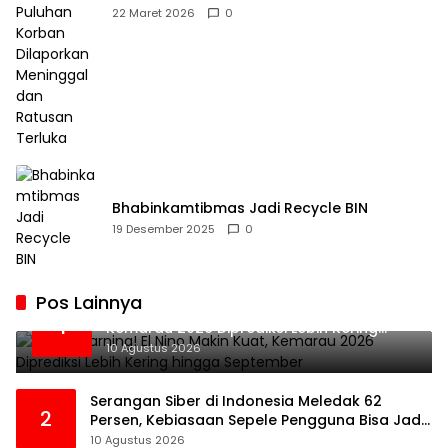
Dilaporkan Meninggal dan Ratusan Terluka
22 Maret 2026
0
Bhabinkamtibmas Jadi Recycle BIN
19 Desember 2025
0
Pos Lainnya
BMKG Warning! El Nino Makin Kuat,
1
Kemarau 2026 Diprediksi Lebih Kering
hingga September
10 Agustus 2026
Serangan Siber di Indonesia Meledak 62
2
Persen, Kebiasaan Sepele Pengguna Bisa Jadi
Pintu Masuk Hacker
10 Agustus 2026