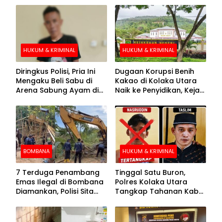
HUKUM & KRIMINAL
HUKUM & KRIMINAL
Diringkus Polisi, Pria Ini
Dugaan Korupsi Benih
Mengaku Beli Sabu di
Kakao di Kolaka Utara
Arena Sabung Ayam di
Naik ke Penyidikan, Kejari
Kolaka
Periksa Sejumlah Pihak
BOMBANA
HUKUM & KRIMINAL
7 Terduga Penambang
Tinggal Satu Buron,
Emas Ilegal di Bombana
Polres Kolaka Utara
Diamankan, Polisi Sita
Tangkap Tahanan Kabur
Mesin Dompeng hingga
ke-10 di Hari ke-21
Crusher
Pengejaran