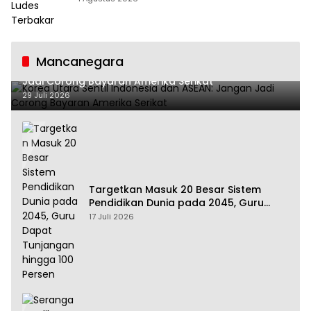
Mancanegara
Korea Utara Sentil Indonesia dan ASEAN: Jangan
Jadi Corong Bayaran Amerika Serikat
29 Juli 2026
Targetkan Masuk 20 Besar Sistem
Pendidikan Dunia pada 2045, Guru
Dapat Tunjangan hingga 100 Persen
17 Juli 2026