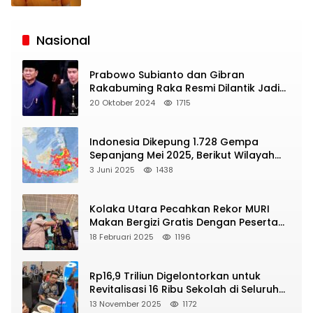
Siaran
Publik
Nasional
Prabowo Subianto dan Gibran
Rakabuming Raka Resmi Dilantik Jadi
Presiden dan Wapres RI
20 Oktober 2024
1715
Indonesia Dikepung 1.728 Gempa
Sepanjang Mei 2025, Berikut Wilayah
Yang Intens Diguncang!
3 Juni 2025
1438
Kolaka Utara Pecahkan Rekor MURI
Makan Bergizi Gratis Dengan Peserta
Terbanyak
18 Februari 2025
1196
Rp16,9 Triliun Digelontorkan untuk
Revitalisasi 16 Ribu Sekolah di Seluruh
Indonesia
13 November 2025
1172