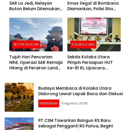
SAR La Jedi, Nelayan
Emas Ilegal di Bombana
Buton Belum Ditemukan
Diamankan, Polisi Sita
Setelah Sepekan Dicari
Mesin Dompeng hingga
Crusher
BUTON SELATAN
KOLAKA UTARA
Tujuh Hari Pencarian
Sekda Kolaka Utara
Nihil, Operasi SAR Remaja
Pimpin Persiapan HUT
Hilang di Perairan Lande
Ke-81 RI, Upacara
Buton Selatan Dihentikan
Dipusatkan di Lasusua
Budaya Membaca di Kolaka Utara
Didorong Lewat Lapak Baca dan Diskusi
PENDIDIKAN
5 Agustus 2026
PT CSM Tawarkan Bangun RS Baru
sebagai Pengganti RS Patoa, Begini