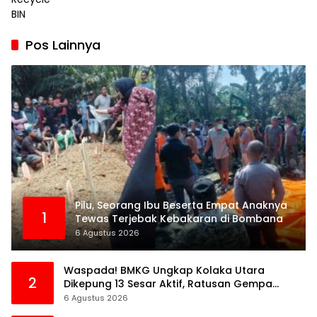
Pos Lainnya
Pilu, Seorang Ibu Beserta Empat Anaknya
1
Tewas Terjebak Kebakaran di Bombana
6 Agustus 2026
Waspada! BMKG Ungkap Kolaka Utara
2
Dikepung 13 Sesar Aktif, Ratusan Gempa
Sudah Terekam
6 Agustus 2026