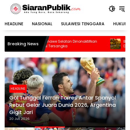
Langsung
ke
konten
HEADLINE
NASIONAL
SULAWESI TENGGARA
HUKUM 
we Selatan Dinonaktifkan
Budaya Membaca di Kolaka Uta
Breaking News
ersangka
Didorong Lewat Lapak Baca dan 
HEADLINE
Gol Tunggal Ferran Torres Antar Spanyol
Rebut Gelar Juara Dunia 2026, Argentina
Gigit Jari
20 Juli 2026