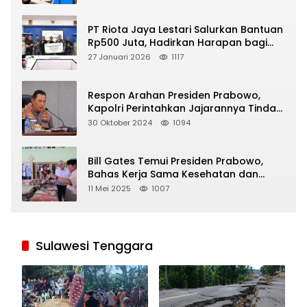
PT Riota Jaya Lestari Salurkan Bantuan
Rp500 Juta, Hadirkan Harapan bagi
Korban Bencana di Sumatera
27 Januari 2026
1117
Respon Arahan Presiden Prabowo,
Kapolri Perintahkan Jajarannya Tindak
Tegas Pelaku Judi Online
30 Oktober 2024
1094
Bill Gates Temui Presiden Prabowo,
Bahas Kerja Sama Kesehatan dan
Program Makan Bergizi Gratis
11 Mei 2025
1007
Sulawesi Tenggara