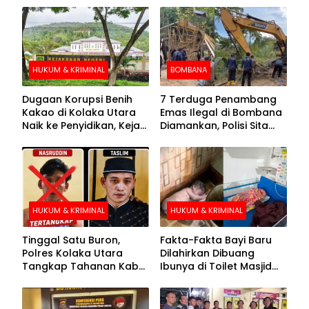
HUKUM & KRIMINAL
BOMBANA
Dugaan Korupsi Benih
7 Terduga Penambang
Kakao di Kolaka Utara
Emas Ilegal di Bombana
Naik ke Penyidikan, Kejari
Diamankan, Polisi Sita
Periksa Sejumlah Pihak
Mesin Dompeng hingga
Crusher
HUKUM & KRIMINAL
HUKUM & KRIMINAL
Tinggal Satu Buron,
Fakta-Fakta Bayi Baru
Polres Kolaka Utara
Dilahirkan Dibuang
Tangkap Tahanan Kabur
Ibunya di Toilet Masjid
ke-10 di Hari ke-21
Kolaka Utara
Pengejaran