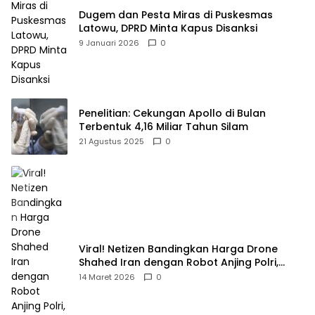
Dugem dan Pesta Miras di Puskesmas
Latowu, DPRD Minta Kapus Disanksi
9 Januari 2026
0
Penelitian: Cekungan Apollo di Bulan
Terbentuk 4,16 Miliar Tahun Silam
21 Agustus 2025
0
Viral! Netizen Bandingkan Harga Drone
Shahed Iran dengan Robot Anjing Polri,
Selisihnya Capai 5 Kali Lipat
14 Maret 2026
0