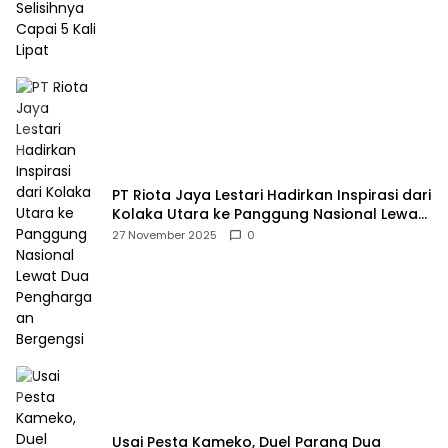
PT Riota Jaya Lestari Hadirkan Inspirasi dari
Kolaka Utara ke Panggung Nasional Lewat
Dua Penghargaan Bergengsi
27 November 2025
0
Usai Pesta Kameko, Duel Parang Dua