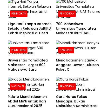
Pendaftaran Segera
Dibuka
PENDIDIKAN
PENDIDIKAN
Tiga Hari Tanpa Internet,
700 Mahasiswa
Sekolah Relawan JaRIKU
Universitas Tamalatea
Tebar Inspirasi di Desa
Makassar Ikuti UAS
Selama Lima Hari
PENDIDIKAN
NASIONAL
Universitas Tamalatea
Mendikdasmen: Banyak
Makassar Target 600
Anggota Dewan Lulusan
Mahasiswa Baru
Paket C
NASIONAL
PENDIDIKAN
Pidato Mendikdasmen
Guru Harus Fokus
Abdul Mu’ti untuk Hari
Mengajar, Bukan
Guru Nasional 2025
Disibukkan Administrasi