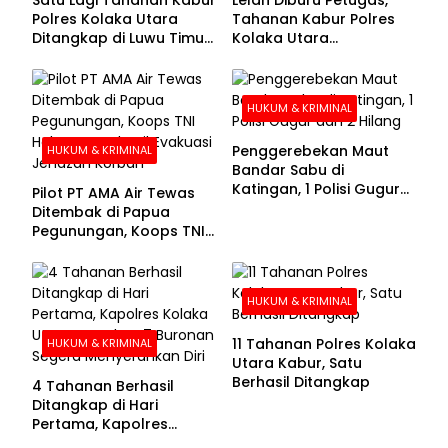
Polres Kolaka Utara
Tahanan Kabur Polres
Ditangkap di Luwu Timur,
Kolaka Utara
Lima Masih Buron
Menyerahkan Diri
HUKUM & KRIMINAL
Penggerebekan Maut
HUKUM & KRIMINAL
Bandar Sabu di
Katingan, 1 Polisi Gugur
Pilot PT AMA Air Tewas
dan 2 Hilang
Ditembak di Papua
Pegunungan, Koops TNI
Habema Berhasil
Evakuasi Jenazah
Korban
HUKUM & KRIMINAL
11 Tahanan Polres Kolaka
HUKUM & KRIMINAL
Utara Kabur, Satu
Berhasil Ditangkap
4 Tahanan Berhasil
Ditangkap di Hari
Pertama, Kapolres
Kolaka Utara Sarankan 7