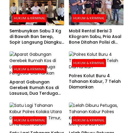
HUKUM & KRIMINAL
HUKUM & KRIMINAL
Sembunyikan Sabu 3 Kg
Mobil Rental Berisi 3
di Bawah Ban Serep,
Kilogram Sabu, Pria Asal
Sopir Langsung Diangkut
Bone Ditahan Polisi di
Polisi
Kolaka
HUKUM & KRIMINAL
HUKUM & KRIMINAL
Polres Kolut Buru 4
Tahanan Kabur, 7 Telah
Aparat Gabungan
Diamankan
Gerebek Rumah Kos di
Lasusua, Dua Terduga
Pengedar Diamankan
HUKUM & KRIMINAL
HUKUM & KRIMINAL
Satu Lagi Tahanan Kabur
Lelah Diburu Petugas,