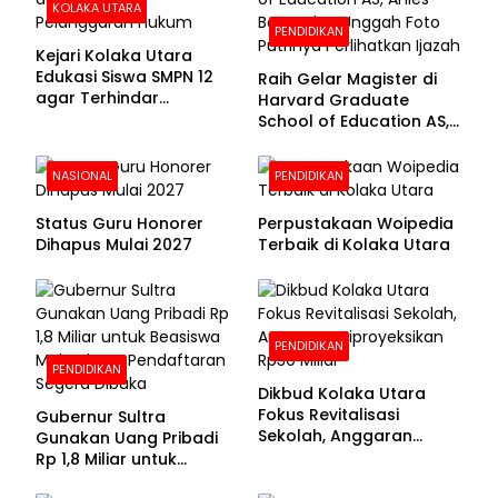
KOLAKA UTARA
PENDIDIKAN
Kejari Kolaka Utara
Edukasi Siswa SMPN 12
Raih Gelar Magister di
agar Terhindar
Harvard Graduate
Pelanggaran Hukum
School of Education AS,
Anies Baswedan Unggah
Foto Putrinya Perlihatkan
NASIONAL
PENDIDIKAN
Ijazah
Status Guru Honorer
Perpustakaan Woipedia
Dihapus Mulai 2027
Terbaik di Kolaka Utara
PENDIDIKAN
PENDIDIKAN
Dikbud Kolaka Utara
Fokus Revitalisasi
Gubernur Sultra
Sekolah, Anggaran
Gunakan Uang Pribadi
Diproyeksikan Rp30
Rp 1,8 Miliar untuk
Miliar
Beasiswa Mahasiswa,