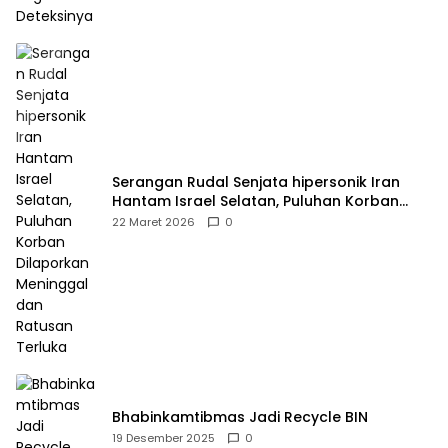
Serangan Rudal Senjata hipersonik Iran
Hantam Israel Selatan, Puluhan Korban
Dilaporkan Meninggal dan Ratusan Terluka
22 Maret 2026
0
Bhabinkamtibmas Jadi Recycle BIN
19 Desember 2025
0