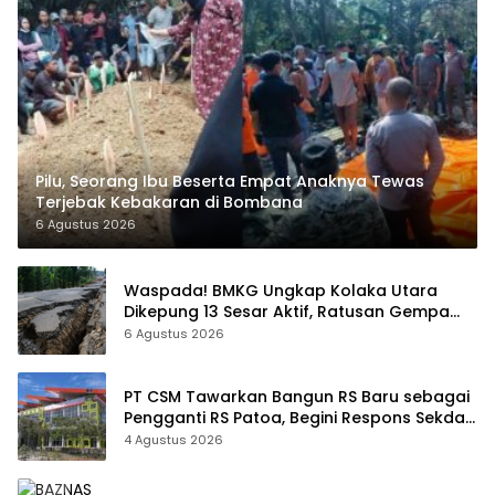
Pilu, Seorang Ibu Beserta Empat Anaknya Tewas
Terjebak Kebakaran di Bombana
6 Agustus 2026
Waspada! BMKG Ungkap Kolaka Utara
Dikepung 13 Sesar Aktif, Ratusan Gempa
Sudah Terekam
6 Agustus 2026
PT CSM Tawarkan Bangun RS Baru sebagai
Pengganti RS Patoa, Begini Respons Sekda
Kolut
4 Agustus 2026