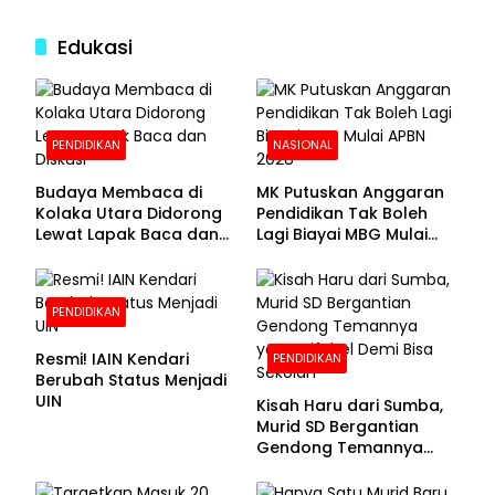
Edukasi
PENDIDIKAN
NASIONAL
Budaya Membaca di
MK Putuskan Anggaran
Kolaka Utara Didorong
Pendidikan Tak Boleh
Lewat Lapak Baca dan
Lagi Biayai MBG Mulai
Diskusi
APBN 2028
PENDIDIKAN
Resmi! IAIN Kendari
PENDIDIKAN
Berubah Status Menjadi
UIN
Kisah Haru dari Sumba,
Murid SD Bergantian
Gendong Temannya
yang Difabel Demi Bisa
Sekolah