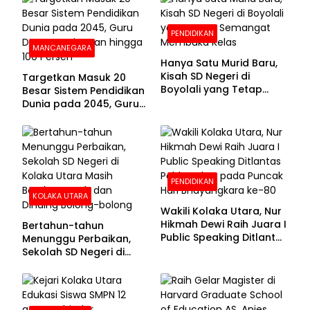
PENDIDIKAN
MANCANEGARA
Hanya Satu Murid Baru,
Kisah SD Negeri di
Targetkan Masuk 20
Boyolali yang Tetap
Besar Sistem Pendidikan
Semangat Membuka
Dunia pada 2045, Guru
Kelas
Dapat Tunjangan hingga
100 Persen
PENDIDIKAN
KOLAKA UTARA
Wakili Kolaka Utara, Nur
Hikmah Dewi Raih Juara I
Bertahun-tahun
Public Speaking Ditlantas
Menunggu Perbaikan,
Polda Sultra pada
Sekolah SD Negeri di
Puncak Hari
Kolaka Utara Masih
Bhayangkara ke-80
Beralas Tanah dan
Dinding Bolong-bolong