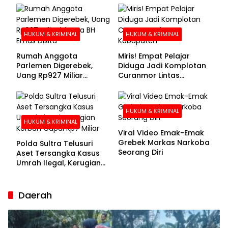
Buronan Segera
Menyerahkan Diri
HUKUM & KRIMINAL
HUKUM & KRIMINAL
Rumah Anggota
Miris! Empat Pelajar
Parlemen Digerebek,
Diduga Jadi Komplotan
Uang Rp927 Miliar
Curanmor Lintas
hingga BH Emas Disita
Kabupaten
HUKUM & KRIMINAL
HUKUM & KRIMINAL
Viral Video Emak-Emak
Grebek Markas Narkoba
Polda Sultra Telusuri
Seorang Diri
Aset Tersangka Kasus
Umrah Ilegal, Kerugian
Korban Capai Rp7 Miliar
Daerah