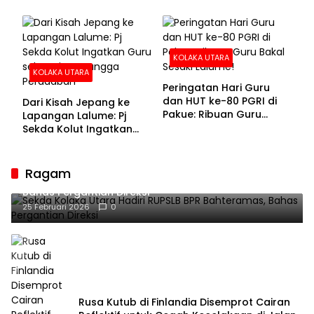
KOLAKA UTARA
KOLAKA UTARA
Peringatan Hari Guru
dan HUT ke-80 PGRI di
Dari Kisah Jepang ke
Pakue: Ribuan Guru
Lapangan Lalume: Pj
Bakal Sesaki Lalume!
Sekda Kolut Ingatkan
Guru sebagai
Penyangga Peradaban
Ragam
Sekda Kolaka Utara Hadiri RUPSLB BPR Bahteramas,
Bahas Pergantian Direksi
25 Februari 2026
0
Rusa Kutub di Finlandia Disemprot Cairan