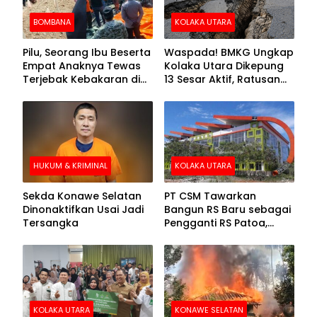
BOMBANA
KOLAKA UTARA
Pilu, Seorang Ibu Beserta
Waspada! BMKG Ungkap
Empat Anaknya Tewas
Kolaka Utara Dikepung
Terjebak Kebakaran di
13 Sesar Aktif, Ratusan
Bombana
Gempa Sudah Terekam
HUKUM & KRIMINAL
KOLAKA UTARA
Sekda Konawe Selatan
PT CSM Tawarkan
Dinonaktifkan Usai Jadi
Bangun RS Baru sebagai
Tersangka
Pengganti RS Patoa,
Begini Respons Sekda
Kolut
KOLAKA UTARA
KONAWE SELATAN