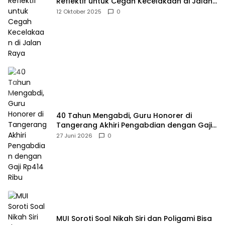
Reflektif untuk Cegah Kecelakaan di Jalan
Raya
12 Oktober 2025
0
40 Tahun Mengabdi, Guru Honorer di
Tangerang Akhiri Pengabdian dengan Gaji
Rp414 Ribu
27 Juni 2026
0
MUI Soroti Soal Nikah Siri dan Poligami Bisa