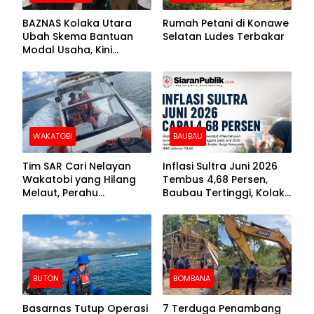
BAZNAS Kolaka Utara
Rumah Petani di Konawe
Ubah Skema Bantuan
Selatan Ludes Terbakar
Modal Usaha, Kini
Disalurkan dalam Bentuk
Barang Senilai Rp419,5
Juta
WAKATOBI
BAUBAU
Tim SAR Cari Nelayan
Inflasi Sultra Juni 2026
Wakatobi yang Hilang
Tembus 4,68 Persen,
Melaut, Perahu
Baubau Tertinggi, Kolaka
Ditemukan Mengapung
Posisi Kedua
Kemasukan Air
BUTON
BOMBANA
Basarnas Tutup Operasi
7 Terduga Penambang