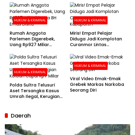
Buronan Segera
Menyerahkan Diri
HUKUM & KRIMINAL
HUKUM & KRIMINAL
Rumah Anggota
Miris! Empat Pelajar
Parlemen Digerebek,
Diduga Jadi Komplotan
Uang Rp927 Miliar
Curanmor Lintas
hingga BH Emas Disita
Kabupaten
HUKUM & KRIMINAL
HUKUM & KRIMINAL
Viral Video Emak-Emak
Grebek Markas Narkoba
Polda Sultra Telusuri
Seorang Diri
Aset Tersangka Kasus
Umrah Ilegal, Kerugian
Korban Capai Rp7 Miliar
Daerah