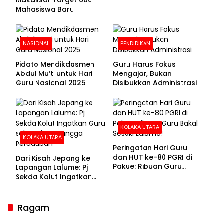
Mahasiswa Baru
NASIONAL
PENDIDIKAN
Pidato Mendikdasmen
Guru Harus Fokus
Abdul Mu’ti untuk Hari
Mengajar, Bukan
Guru Nasional 2025
Disibukkan Administrasi
KOLAKA UTARA
KOLAKA UTARA
Peringatan Hari Guru
dan HUT ke-80 PGRI di
Dari Kisah Jepang ke
Pakue: Ribuan Guru
Lapangan Lalume: Pj
Bakal Sesaki Lalume!
Sekda Kolut Ingatkan
Guru sebagai
Penyangga Peradaban
Ragam
Sekda Kolaka Utara Hadiri RUPSLB BPR Bahteramas,