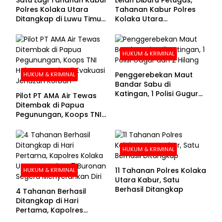
Polres Kolaka Utara
Tahanan Kabur Polres
Ditangkap di Luwu Timur,
Kolaka Utara
Lima Masih Buron
Menyerahkan Diri
HUKUM & KRIMINAL
Penggerebekan Maut
HUKUM & KRIMINAL
Bandar Sabu di
Katingan, 1 Polisi Gugur
Pilot PT AMA Air Tewas
dan 2 Hilang
Ditembak di Papua
Pegunungan, Koops TNI
Habema Berhasil
Evakuasi Jenazah
Korban
HUKUM & KRIMINAL
11 Tahanan Polres Kolaka
HUKUM & KRIMINAL
Utara Kabur, Satu
Berhasil Ditangkap
4 Tahanan Berhasil
Ditangkap di Hari
Pertama, Kapolres
Kolaka Utara Sarankan 7