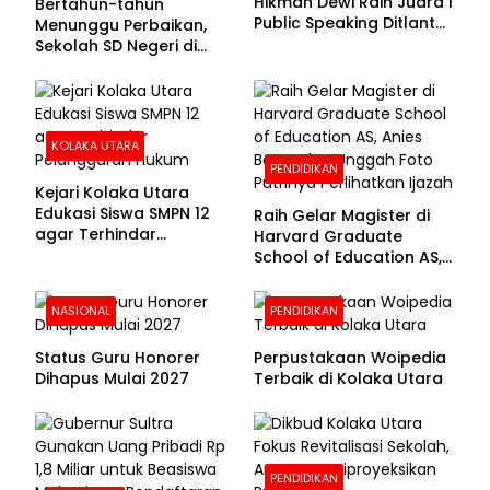
Hikmah Dewi Raih Juara I
Bertahun-tahun
Public Speaking Ditlantas
Menunggu Perbaikan,
Polda Sultra pada
Sekolah SD Negeri di
Puncak Hari
Kolaka Utara Masih
Bhayangkara ke-80
Beralas Tanah dan
Dinding Bolong-bolong
KOLAKA UTARA
PENDIDIKAN
Kejari Kolaka Utara
Edukasi Siswa SMPN 12
Raih Gelar Magister di
agar Terhindar
Harvard Graduate
Pelanggaran Hukum
School of Education AS,
Anies Baswedan Unggah
Foto Putrinya Perlihatkan
NASIONAL
PENDIDIKAN
Ijazah
Status Guru Honorer
Perpustakaan Woipedia
Dihapus Mulai 2027
Terbaik di Kolaka Utara
PENDIDIKAN