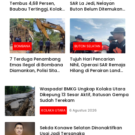
Tembus 4,68 Persen,
SAR La Jedi, Nelayan
Baubau Tertinggi, Kolaka
Buton Belum Ditemukan
Posisi Kedua
Setelah Sepekan Dicari
BOMBANA
BUTON SELATAN
7 Terduga Penambang
Tujuh Hari Pencarian
Emas Ilegal di Bombana
Nihil, Operasi SAR Remaja
Diamankan, Polisi Sita
Hilang di Perairan Lande
Mesin Dompeng hingga
Buton Selatan Dihentikan
Crusher
Waspada! BMKG Ungkap Kolaka Utara
Dikepung 13 Sesar Aktif, Ratusan Gempa
Sudah Terekam
KOLAKA UTARA
6 Agustus 2026
Sekda Konawe Selatan Dinonaktifkan
Usai Jadi Tersangka