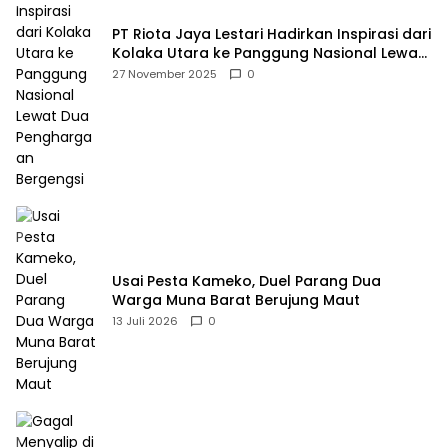
PT Riota Jaya Lestari Hadirkan Inspirasi dari
Kolaka Utara ke Panggung Nasional Lewat
Dua Penghargaan Bergengsi
27 November 2025
0
Usai Pesta Kameko, Duel Parang Dua
Warga Muna Barat Berujung Maut
13 Juli 2026
0