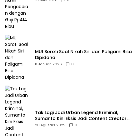
27 Juni 2026
0
MUI Soroti Soal Nikah Siri dan Poligami Bisa
Dipidana
8 Januari 2026
0
Tak Lagi Jadi Urban Legend Kriminal,
Sumanto Kini Eksis Jadi Content Creator
Mukbang
20 Agustus 2025
0