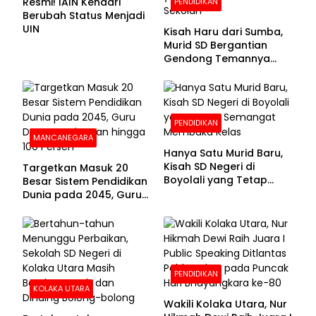
Resmi! IAIN Kendari
PENDIDIKAN
Berubah Status Menjadi
UIN
Kisah Haru dari Sumba,
Murid SD Bergantian
Gendong Temannya
yang Difabel Demi Bisa
Sekolah
PENDIDIKAN
MANCANEGARA
Hanya Satu Murid Baru,
Kisah SD Negeri di
Targetkan Masuk 20
Boyolali yang Tetap
Besar Sistem Pendidikan
Semangat Membuka
Dunia pada 2045, Guru
Kelas
Dapat Tunjangan hingga
100 Persen
PENDIDIKAN
KOLAKA UTARA
Wakili Kolaka Utara, Nur