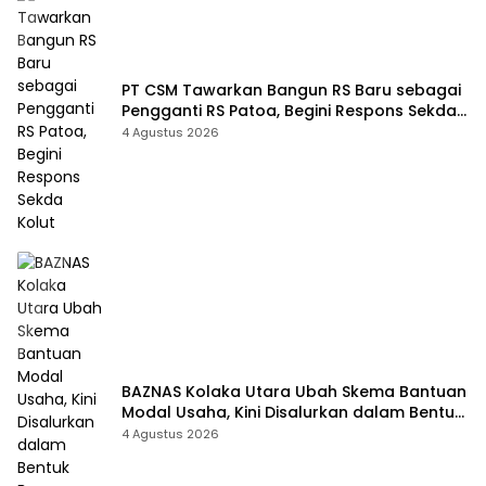
PT CSM Tawarkan Bangun RS Baru sebagai
Pengganti RS Patoa, Begini Respons Sekda
Kolut
4 Agustus 2026
BAZNAS Kolaka Utara Ubah Skema Bantuan
Modal Usaha, Kini Disalurkan dalam Bentuk
Barang Senilai Rp419,5 Juta
4 Agustus 2026