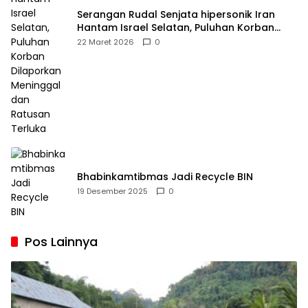
Serangan Rudal Senjata hipersonik Iran
Hantam Israel Selatan, Puluhan Korban
Dilaporkan Meninggal dan Ratusan Terluka
22 Maret 2026
0
Bhabinkamtibmas Jadi Recycle BIN
19 Desember 2025
0
Pos Lainnya