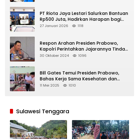
PT Riota Jaya Lestari Salurkan Bantuan
Rp500 Juta, Hadirkan Harapan bagi
Korban Bencana di Sumatera
27 Januari 2026
1118
Respon Arahan Presiden Prabowo,
Kapolri Perintahkan Jajarannya Tindak
Tegas Pelaku Judi Online
30 Oktober 2024
1096
Bill Gates Temui Presiden Prabowo,
Bahas Kerja Sama Kesehatan dan
Program Makan Bergizi Gratis
11 Mei 2025
1010
Sulawesi Tenggara