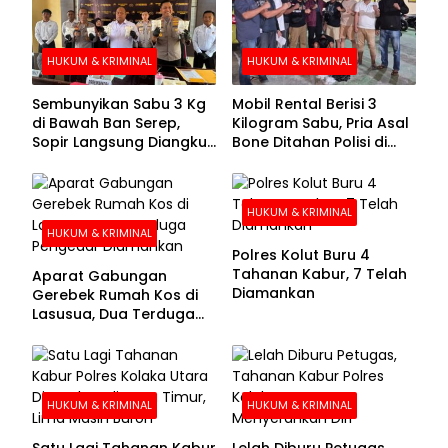
HUKUM & KRIMINAL
HUKUM & KRIMINAL
Sembunyikan Sabu 3 Kg
Mobil Rental Berisi 3
di Bawah Ban Serep,
Kilogram Sabu, Pria Asal
Sopir Langsung Diangkut
Bone Ditahan Polisi di
Polisi
Kolaka
HUKUM & KRIMINAL
HUKUM & KRIMINAL
Polres Kolut Buru 4
Tahanan Kabur, 7 Telah
Aparat Gabungan
Diamankan
Gerebek Rumah Kos di
Lasusua, Dua Terduga
Pengedar Diamankan
HUKUM & KRIMINAL
HUKUM & KRIMINAL
Satu Lagi Tahanan Kabur
Lelah Diburu Petugas,