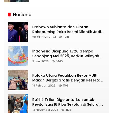
Siaran
Publik
Nasional
Prabowo Subianto dan Gibran
Rakabuming Raka Resmi Dilantik Jadi
Presiden dan Wapres RI
20 Oktober 2024
1718
Indonesia Dikepung 1.728 Gempa
Sepanjang Mei 2025, Berikut Wilayah
Yang Intens Diguncang!
3 Juni 2025
1440
Kolaka Utara Pecahkan Rekor MURI
Makan Bergizi Gratis Dengan Peserta
Terbanyak
18 Februari 2025
1198
Rp16,9 Triliun Digelontorkan untuk
Revitalisasi 16 Ribu Sekolah di Seluruh
Indonesia
13 November 2025
1175