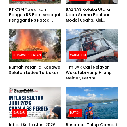
PT CSM Tawarkan
BAZNAS Kolaka Utara
Bangun RS Baru sebagai
Ubah Skema Bantuan
Pengganti RS Patoa,
Modal Usaha, Kini
Begini Respons Sekda
Disalurkan dalam Bentuk
Kolut
Barang Senilai Rp419,5
Juta
KONAWE SELATAN
WAKATOBI
Rumah Petani di Konawe
Tim SAR Cari Nelayan
Selatan Ludes Terbakar
Wakatobi yang Hilang
Melaut, Perahu
Ditemukan Mengapung
Kemasukan Air
BAUBAU
BUTON
Inflasi Sultra Juni 2026
Basarnas Tutup Operasi