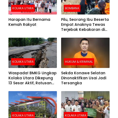
KOLAKA UTARA
BOMBANA
Harapan Itu Bernama
Pilu, Seorang Ibu Beserta
Kemah Rakyat
Empat Anaknya Tewas
Terjebak Kebakaran di
Bombana
KOLAKA UTARA
HUKUM & KRIMINAL
Waspada! BMKG Ungkap
Sekda Konawe Selatan
Kolaka Utara Dikepung
Dinonaktifkan Usai Jadi
13 Sesar Aktif, Ratusan
Tersangka
Gempa Sudah Terekam
KOLAKA UTARA
KOLAKA UTARA