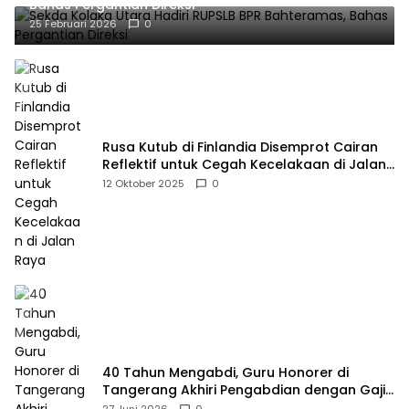
Bahas Pergantian Direksi
25 Februari 2026
0
Rusa Kutub di Finlandia Disemprot Cairan
Reflektif untuk Cegah Kecelakaan di Jalan
Raya
12 Oktober 2025
0
40 Tahun Mengabdi, Guru Honorer di
Tangerang Akhiri Pengabdian dengan Gaji
Rp414 Ribu