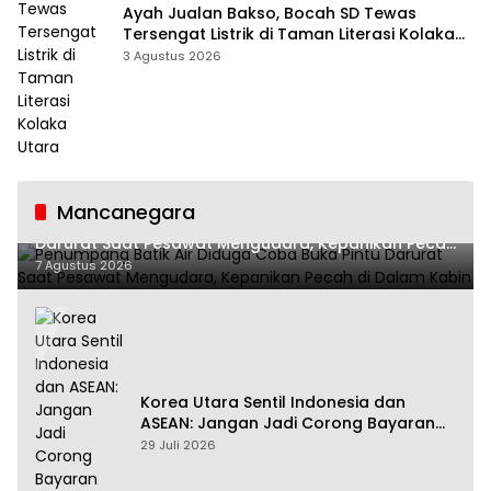
Ayah Jualan Bakso, Bocah SD Tewas
Tersengat Listrik di Taman Literasi Kolaka
Utara
3 Agustus 2026
Mancanegara
Penumpang Batik Air Diduga Coba Buka Pintu
Darurat Saat Pesawat Mengudara, Kepanikan Pecah
di Dalam Kabin
7 Agustus 2026
Korea Utara Sentil Indonesia dan
ASEAN: Jangan Jadi Corong Bayaran
Amerika Serikat
29 Juli 2026