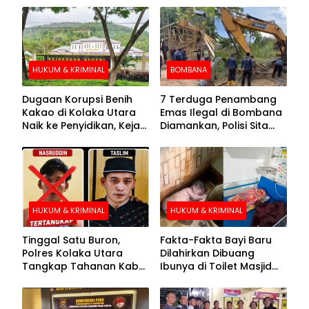
HUKUM & KRIMINAL
BOMBANA
Dugaan Korupsi Benih
7 Terduga Penambang
Kakao di Kolaka Utara
Emas Ilegal di Bombana
Naik ke Penyidikan, Kejari
Diamankan, Polisi Sita
Periksa Sejumlah Pihak
Mesin Dompeng hingga
Crusher
HUKUM & KRIMINAL
HUKUM & KRIMINAL
Tinggal Satu Buron,
Fakta-Fakta Bayi Baru
Polres Kolaka Utara
Dilahirkan Dibuang
Tangkap Tahanan Kabur
Ibunya di Toilet Masjid
ke-10 di Hari ke-21
Kolaka Utara
Pengejaran