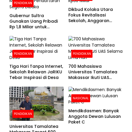
PENDIDIKAN
Dikbud Kolaka Utara
Fokus Revitalisasi
Gubernur Sultra
Sekolah, Anggaran
Gunakan Uang Pribadi
Diproyeksikan Rp30
Rp 1,8 Miliar untuk
Miliar
Beasiswa Mahasiswa,
Pendaftaran Segera
Dibuka
PENDIDIKAN
PENDIDIKAN
Tiga Hari Tanpa Internet,
700 Mahasiswa
Sekolah Relawan JaRIKU
Universitas Tamalatea
Tebar Inspirasi di Desa
Makassar Ikuti UAS
Selama Lima Hari
NASIONAL
Mendikdasmen: Banyak
PENDIDIKAN
Anggota Dewan Lulusan
Paket C
Universitas Tamalatea
Makassar Target 600