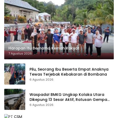
Harapan Itu Bernama Kemah Rakyat
7 Agustus 2026
Pilu, Seorang Ibu Beserta Empat Anaknya
Tewas Terjebak Kebakaran di Bombana
6 Agustus 2026
Waspada! BMKG Ungkap Kolaka Utara
Dikepung 13 Sesar Aktif, Ratusan Gempa
Sudah Terekam
6 Agustus 2026