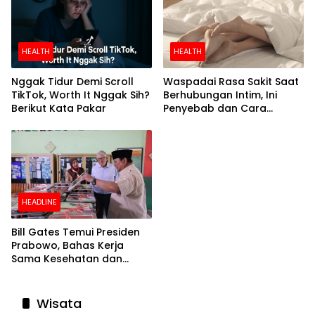
HEALTH
HEALTH
Nggak Tidur Demi Scroll
Waspadai Rasa Sakit Saat
TikTok, Worth It Nggak Sih?
Berhubungan Intim, Ini
Berikut Kata Pakar
Penyebab dan Cara
Mengatasinya
HEADLINE
Bill Gates Temui Presiden
Prabowo, Bahas Kerja
Sama Kesehatan dan
Program Makan Bergizi
Gratis
Wisata