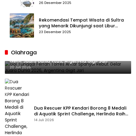
Tahun
26 Desember 2025
Rekomendasi Tempat Wisata di Sultra
yang Menarik Dikunjungi saat Libur
Tahun Baru 2026
23 Desember 2025
Olahraga
Gol Tunggal Ferran Torres Antar Spanyol Rebut
Gelar Juara Dunia 2026, Argentina Gigit Jari
20 Juli 2026
Dua Rescuer KPP Kendari Borong 8 Medali
di Aquatik Sprint Challenge, Herlinda Raih
Best Swimmer
14 Juli 2026