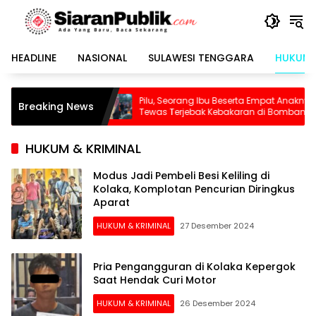
Langsung
ke
konten
HEADLINE
NASIONAL
SULAWESI TENGGARA
HUKUM 
Pilu, Seorang Ibu Beserta Empat Anaknya
Waspada!
Breaking News
Tewas Terjebak Kebakaran di Bombana
Dikepung 
Sudah Te
HUKUM & KRIMINAL
Modus Jadi Pembeli Besi Keliling di
Kolaka, Komplotan Pencurian Diringkus
Aparat
HUKUM & KRIMINAL
27 Desember 2024
Pria Pengangguran di Kolaka Kepergok
Saat Hendak Curi Motor
HUKUM & KRIMINAL
26 Desember 2024