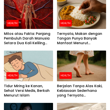
HEALTH
HEALTH
Mitos atau Fakta: Panjang
Ternyata, Makan dengan
Pembuluh Darah Manusia
Tangan Punya Banyak
Setara Dua Kali Keliling
Manfaat Menurut
Bumi
Penelitian
HEALTH
HEALTH
Tidur Miring ke Kanan,
Berjalan Tanpa Alas Kaki,
Sehat Versi Medis, Berkah
Kebiasaan Sederhana
Menurut Islam
yang Ternyata
Menyehatkan