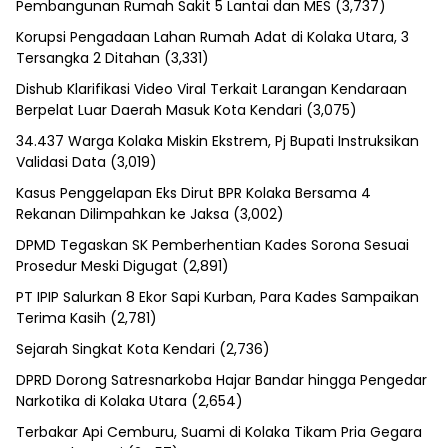
Pembangunan Rumah Sakit 5 Lantai dan MES
(3,737)
Korupsi Pengadaan Lahan Rumah Adat di Kolaka Utara, 3
Tersangka 2 Ditahan
(3,331)
Dishub Klarifikasi Video Viral Terkait Larangan Kendaraan
Berpelat Luar Daerah Masuk Kota Kendari
(3,075)
34.437 Warga Kolaka Miskin Ekstrem, Pj Bupati Instruksikan
Validasi Data
(3,019)
Kasus Penggelapan Eks Dirut BPR Kolaka Bersama 4
Rekanan Dilimpahkan ke Jaksa
(3,002)
DPMD Tegaskan SK Pemberhentian Kades Sorona Sesuai
Prosedur Meski Digugat
(2,891)
PT IPIP Salurkan 8 Ekor Sapi Kurban, Para Kades Sampaikan
Terima Kasih
(2,781)
Sejarah Singkat Kota Kendari
(2,736)
DPRD Dorong Satresnarkoba Hajar Bandar hingga Pengedar
Narkotika di Kolaka Utara
(2,654)
Terbakar Api Cemburu, Suami di Kolaka Tikam Pria Gegara