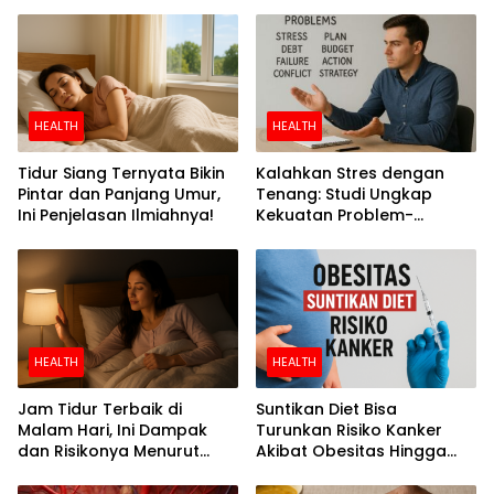
Perokok
HEALTH
HEALTH
Tidur Siang Ternyata Bikin
Kalahkan Stres dengan
Pintar dan Panjang Umur,
Tenang: Studi Ungkap
Ini Penjelasan Ilmiahnya!
Kekuatan Problem-
Focused Coping
HEALTH
HEALTH
Jam Tidur Terbaik di
Suntikan Diet Bisa
Malam Hari, Ini Dampak
Turunkan Risiko Kanker
dan Risikonya Menurut
Akibat Obesitas Hingga
Riset
Separuh