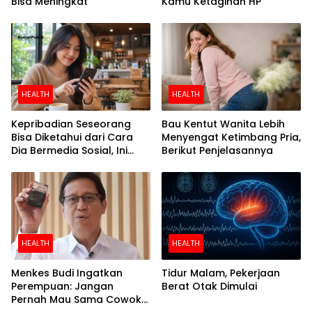
Bisa Meningkat
Kamu Ketagihan HP
HEALTH
HEALTH
Kepribadian Seseorang
Bau Kentut Wanita Lebih
Bisa Diketahui dari Cara
Menyengat Ketimbang Pria,
Dia Bermedia Sosial, Ini
Berikut Penjelasannya
Temuan Peneliti
HEALTH
HEALTH
Menkes Budi Ingatkan
Tidur Malam, Pekerjaan
Perempuan: Jangan
Berat Otak Dimulai
Pernah Mau Sama Cowok