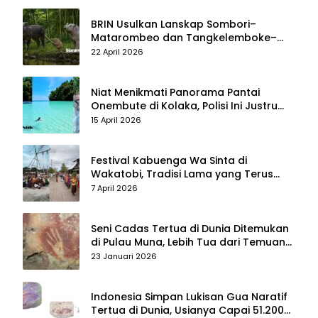
BRIN Usulkan Lanskap Sombori–
Matarombeo dan Tangkelemboke–
Mekongga di Sulawesi Tenggara Jadi
22 April 2026
Taman Nasional dan Warisan Dunia
Niat Menikmati Panorama Pantai
Onembute di Kolaka, Polisi Ini Justru
Berakhir Membersihkan Sampah
15 April 2026
Pengunjung
Festival Kabuenga Wa Sinta di
Wakatobi, Tradisi Lama yang Terus
Hidup dan Jadi Daya Tarik Wisata
7 April 2026
Seni Cadas Tertua di Dunia Ditemukan
di Pulau Muna, Lebih Tua dari Temuan
di Maros–Pangkep
23 Januari 2026
Indonesia Simpan Lukisan Gua Naratif
Tertua di Dunia, Usianya Capai 51.200