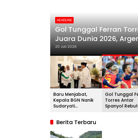
HEADLINE
i
Gol Tunggal Ferran Torr
Juara Dunia 2026, Argent
20 Juli 2026
Baru Menjabat,
Gol Tunggal F
Kepala BGN Nanik
Torres Antar
Sudaryati
Spanyol Rebut
Mengundurkan Diri
Gelar Juara D
2026, Argenti
Berita Terbaru
Gigit Jari