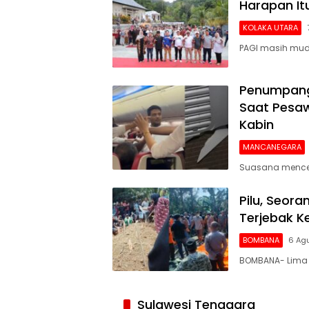
Harapan I
KOLAKA UTARA
PAGI masih mud
Penumpang 
Saat Pesaw
Kabin
MANCANEGARA
Suasana mencek
Pilu, Seor
Terjebak 
BOMBANA
6 Ag
BOMBANA- Lima 
Siaran
Publik
Sulawesi Tenggara