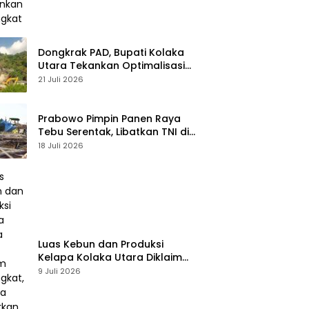
Dongkrak PAD, Bupati Kolaka
Utara Tekankan Optimalisasi
Pajak dan Sektor Tambang
21 Juli 2026
Prabowo Pimpin Panen Raya
Tebu Serentak, Libatkan TNI di
43 Titik Indonesia
18 Juli 2026
Luas Kebun dan Produksi
Kelapa Kolaka Utara Diklaim
Meningkat, Pemda Tawarkan
9 Juli 2026
Peluang Investasi