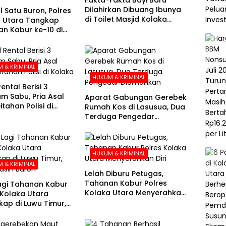
Fakta-Fakta Bayi Baru
Dilahirkan Dibuang Ibunya
l Satu Buron, Polres
di Toilet Masjid Kolaka
 Utara Tangkap
Utara
n Kabur ke-10 di
e-21 Pengejaran
 & KRIMINAL
HUKUM & KRIMINAL
ental Berisi 3
am Sabu, Pria Asal
Aparat Gabungan Gerebek
tahan Polisi di
Rumah Kos di Lasusua, Dua
a
Terduga Pengedar
Diamankan
HUKUM & KRIMINAL
 & KRIMINAL
Lelah Diburu Petugas,
Tahanan Kabur Polres
agi Tahanan Kabur
Kolaka Utara Menyerahkan
 Kolaka Utara
Diri
kap di Luwu Timur,
asih Buron