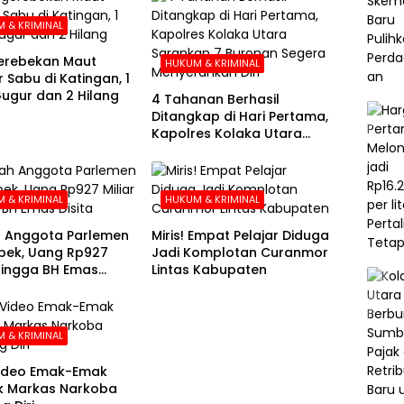
 & KRIMINAL
erebekan Maut
HUKUM & KRIMINAL
 Sabu di Katingan, 1
 Gugur dan 2 Hilang
4 Tahanan Berhasil
Ditangkap di Hari Pertama,
Kapolres Kolaka Utara
Sarankan 7 Buronan
Segera Menyerahkan Diri
 & KRIMINAL
HUKUM & KRIMINAL
 Anggota Parlemen
Miris! Empat Pelajar Diduga
bek, Uang Rp927
Jadi Komplotan Curanmor
 hingga BH Emas
Lintas Kabupaten
 & KRIMINAL
Video Emak-Emak
k Markas Narkoba