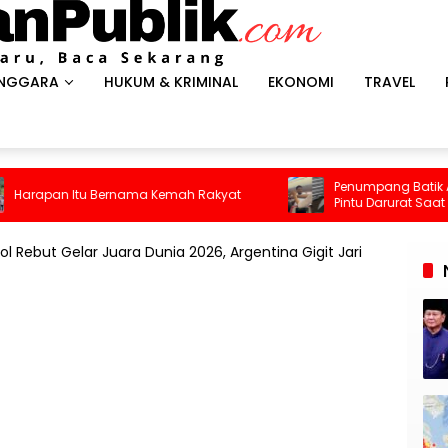
ENGGARA
HUKUM & KRIMINAL
EKONOMI
TRAVEL
Penumpang Batik Air Diduga C
tu Bernama Kemah Rakyat
Pintu Darurat Saat Pesawat Men
Kepanikan Pecah di Dalam Kabi