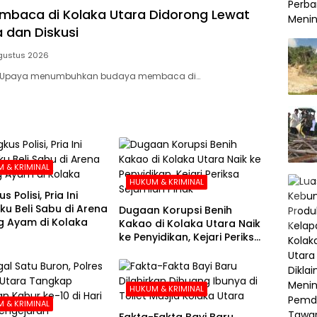
baca di Kolaka Utara Didorong Lewat
 dan Diskusi
gustus 2026
– Upaya menumbuhkan budaya membaca di…
 & KRIMINAL
HUKUM & KRIMINAL
s Polisi, Pria Ini
u Beli Sabu di Arena
Dugaan Korupsi Benih
 Ayam di Kolaka
Kakao di Kolaka Utara Naik
ke Penyidikan, Kejari Periksa
Sejumlah Pihak
HUKUM & KRIMINAL
 & KRIMINAL