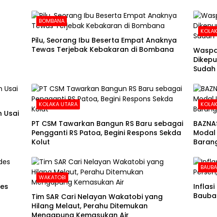
BOMBANA
KOLAK
Pilu, Seorang Ibu Beserta Empat Anaknya
Tewas Terjebak Kebakaran di Bombana
Waspa
Dikepu
Sudah
KOLAKA UTARA
KOLAK
 Usai
PT CSM Tawarkan Bangun RS Baru sebagai
BAZNA
Pengganti RS Patoa, Begini Respons Sekda
Modal 
Kolut
Barang
BAUB
WAKATOBI
des
Inflas
Baubau
Tim SAR Cari Nelayan Wakatobi yang
Hilang Melaut, Perahu Ditemukan
Mengapung Kemasukan Air