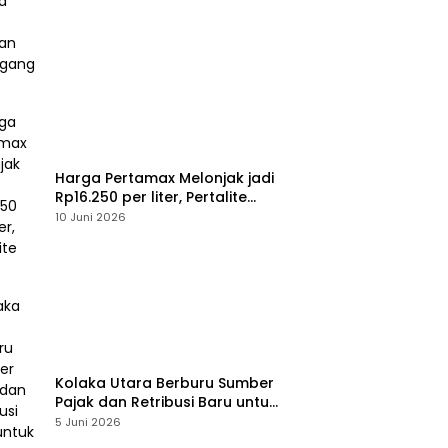
Perdagangan
Harga Pertamax Melonjak jadi
Rp16.250 per liter, Pertalite
Tetap
10 Juni 2026
Kolaka Utara Berburu Sumber
Pajak dan Retribusi Baru untuk
Menopang PAD, Ini Daftarnya
5 Juni 2026