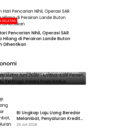
 SELATAN
Hari Pencarian Nihil, Operasi SAR
 Hilang di Perairan Lande Buton
n Dihentikan
konomi
lasi Sultra Juni 2026 Tembus 4,68
sen, Baubau Tertinggi, Kolaka Posisi
dua
uli 2026
BI Ungkap Laju Uang Beredar
Melambat, Penyaluran Kredit
Perbankan Meningkat
29 Juli 2026