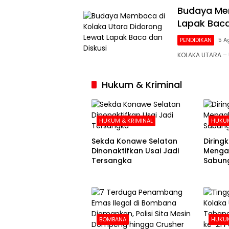
Budaya Mem
Lapak Baca
PENDIDIKAN
5 A
KOLAKA UTARA 
Hukum & Kriminal
HUKUM & KRIMINAL
HUKUM
Sekda Konawe Selatan
Diringku
Dinonaktifkan Usai Jadi
Mengak
Tersangka
Sabung
BOMBANA
HUKUM