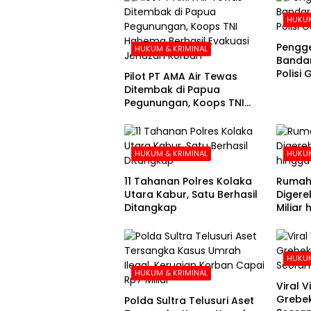
HUKUM
Pengg
HUKUM & KRIMINAL
Bandar
Polisi
Pilot PT AMA Air Tewas
Ditembak di Papua
Pegunungan, Koops TNI
Habema Berhasil Evakuasi
Jenazah Korban
HUKUM & KRIMINAL
HUKUM
11 Tahanan Polres Kolaka
Rumah
Utara Kabur, Satu Berhasil
Digere
Ditangkap
Miliar
Disita
HUKUM
HUKUM & KRIMINAL
Viral 
Grebe
Polda Sultra Telusuri Aset