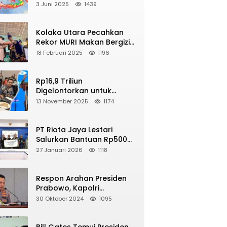
2025, Berikut Wilayah Yang
3 Juni 2025
1439
Intens Diguncang!
Kolaka Utara Pecahkan
NE
Rekor MURI Makan Bergizi
pa M 5,4 Guncang Buol, Warga Panik
Gratis Dengan Peserta
18 Februari 2025
1196
yelamatkan Diri ke Gunung
Terbanyak
2026
Rp16,9 Triliun
Digelontorkan untuk
Revitalisasi 16 Ribu Sekolah
13 November 2025
1174
di Seluruh Indonesia
PT Riota Jaya Lestari
Salurkan Bantuan Rp500
Juta, Hadirkan Harapan
27 Januari 2026
1118
bagi Korban Bencana di
Sumatera
Respon Arahan Presiden
Prabowo, Kapolri
Perintahkan Jajarannya
30 Oktober 2024
1095
Tindak Tegas Pelaku Judi
Online