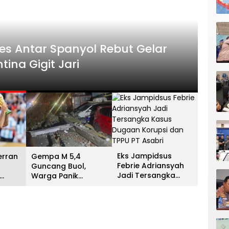
HEADLI
es Antar Spanyol Rebut Gelar
Gem
ina Gigit Jari
Men
13 Juli 
Eks Jampidsus
erran
Gempa M 5,4
Febrie Adriansyah
Guncang Buol,
Jadi Tersangka
Warga Panik
Kasus Dugaan
unia
Menyelamatkan Diri
Korupsi dan TPPU PT
na
ke Gunung
Asabri