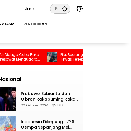
Juma
t, 7
Agust
RAGAM
PENDIDIKAN
us
2026
oba Buka
Pilu, Seorang Ibu Beserta Empat Anaknya
gudara,
Tewas Terjebak Kebakaran di Bombana
n
Nasional
Prabowo Subianto dan
Gibran Rakabuming Raka
Resmi Dilantik Jadi
20 Oktober 2024
1717
Presiden dan Wapres RI
Indonesia Dikepung 1.728
Gempa Sepanjang Mei