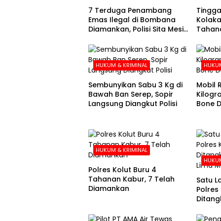
7 Terduga Penambang
Tingga
Emas Ilegal di Bombana
Kolaka
Diamankan, Polisi Sita Mesin
Tahana
Dompeng hingga Crusher
Hari k
HUKUM & KRIMINAL
HUKUM
Sembunyikan Sabu 3 Kg di
Mobil R
Bawah Ban Serep, Sopir
Kilogr
Langsung Diangkut Polisi
Bone Di
Kolak
HUKUM & KRIMINAL
HUKUM
Polres Kolut Buru 4
Tahanan Kabur, 7 Telah
Satu L
Diamankan
Polres
Ditang
Lima M