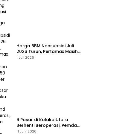
Harga BBM Nonsubsidi Juli
2026 Turun, Pertamax Masih
Bertahan Rp16.250 per Liter
1 Juli 2026
6 Pasar di Kolaka Utara
Berhenti Beroperasi, Pemda
Susun Skema Baru Pulihkan
11 Juni 2026