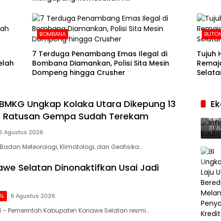
BOMBANA
BUTON
7 Terduga Penambang Emas Ilegal di
Tujuh 
elah
Bombana Diamankan, Polisi Sita Mesin
Remaja
Dompeng hingga Crusher
Selata
BMKG Ungkap Kolaka Utara Dikepung 13
E
Inf
f, Ratusan Gempa Sudah Terekam
Per
Ke
31 J
6 Agustus 2026
Badan Meteorologi, Klimatologi, dan Geofisika…
we Selatan Dinonaktifkan Usai Jadi
AL
5 Agustus 2026
 – Pemerintah Kabupaten Konawe Selatan resmi…