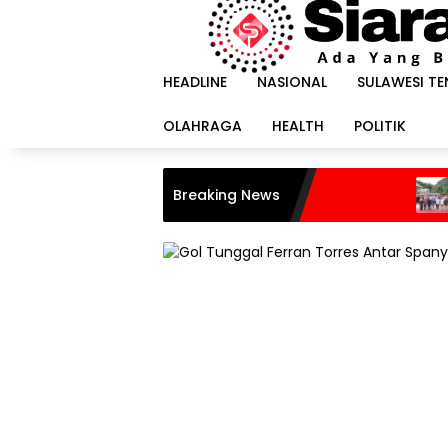
Langsung
ke
konten
HEADLINE
NASIONAL
SULAWESI T
OLAHRAGA
HEALTH
POLITIK
Breaking News
Harapan I