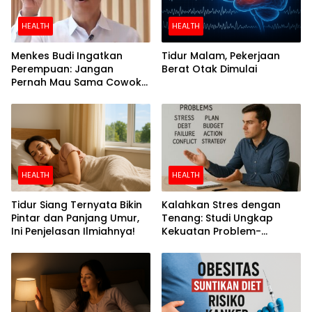
HEALTH
HEALTH
Menkes Budi Ingatkan
Tidur Malam, Pekerjaan
Perempuan: Jangan
Berat Otak Dimulai
Pernah Mau Sama Cowok
Perokok
HEALTH
HEALTH
Tidur Siang Ternyata Bikin
Kalahkan Stres dengan
Pintar dan Panjang Umur,
Tenang: Studi Ungkap
Ini Penjelasan Ilmiahnya!
Kekuatan Problem-
Focused Coping