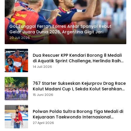
Gol Tunggal Ferran Torres Antar Spanyol Rebut
Gelar Juara Dunia 2026, Argentina Gigit Jari
20 Juli 2026
Dua Rescuer KPP Kendari Borong 8 Medali
di Aquatik Sprint Challenge, Herlinda Raih
Best Swimmer
14 Juli 2026
767 Starter Sukseskan Kejurprov Drag Race
Kolut Madani Cup I, Sekda Kolut Serahkan
Trofi
15 Juni 2026
Polwan Polda Sultra Borong Tiga Medali di
Kejuaraan Taekwondo Internasional
Jepang
27 April 2026