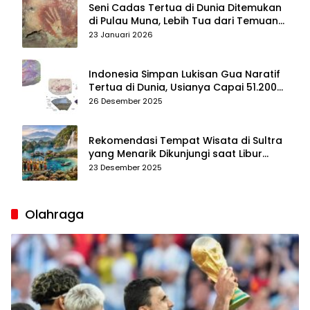
Seni Cadas Tertua di Dunia Ditemukan
di Pulau Muna, Lebih Tua dari Temuan
di Maros–Pangkep
23 Januari 2026
Indonesia Simpan Lukisan Gua Naratif
Tertua di Dunia, Usianya Capai 51.200
Tahun
26 Desember 2025
Rekomendasi Tempat Wisata di Sultra
yang Menarik Dikunjungi saat Libur
Tahun Baru 2026
23 Desember 2025
Olahraga