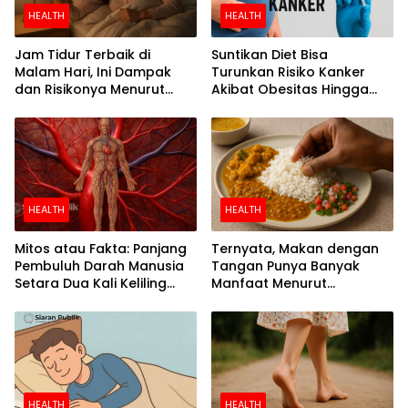
HEALTH
HEALTH
Jam Tidur Terbaik di
Suntikan Diet Bisa
Malam Hari, Ini Dampak
Turunkan Risiko Kanker
dan Risikonya Menurut
Akibat Obesitas Hingga
Riset
Separuh
HEALTH
HEALTH
Mitos atau Fakta: Panjang
Ternyata, Makan dengan
Pembuluh Darah Manusia
Tangan Punya Banyak
Setara Dua Kali Keliling
Manfaat Menurut
Bumi
Penelitian
HEALTH
HEALTH