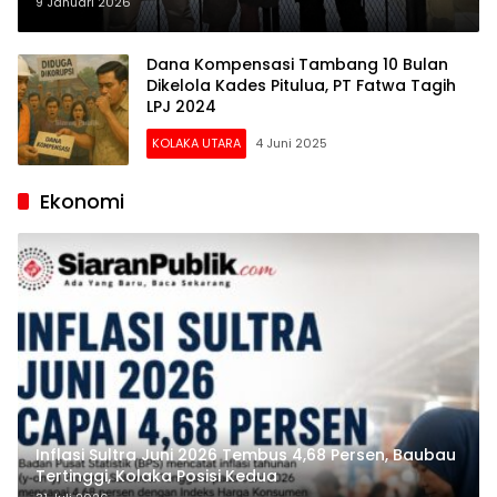
Kolaka Dijebloskan ke Sel
9 Januari 2026
Tahanan
Dana Kompensasi Tambang 10 Bulan
Dikelola Kades Pitulua, PT Fatwa Tagih
LPJ 2024
KOLAKA UTARA
4 Juni 2025
Ekonomi
Inflasi Sultra Juni 2026 Tembus 4,68 Persen, Baubau
Tertinggi, Kolaka Posisi Kedua