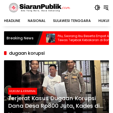
Langsung
ke
konten
HEADLINE
NASIONAL
SULAWESI TENGGARA
HUKUM 
ka
Pilu, Seorang Ibu Beserta Empat Anaknya
Waspad
Breaking News
a,
Tewas Terjebak Kebakaran di Bombana
Dikepu
Sudah
dugaan korupsi
HUKUM & KRIMINAL
Terjerat Kasus Dugaan Korupsi
Dana Desa Rp800 Juta, Kades di