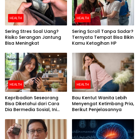
HEALTH
HEALTH
Sering Stres Soal Uang?
Sering Scroll Tanpa Sadar?
Risiko Serangan Jantung
Ternyata Tempat Bisa Bikin
Bisa Meningkat
Kamu Ketagihan HP
HEALTH
HEALTH
Kepribadian Seseorang
Bau Kentut Wanita Lebih
Bisa Diketahui dari Cara
Menyengat Ketimbang Pria,
Dia Bermedia Sosial, Ini
Berikut Penjelasannya
Temuan Peneliti