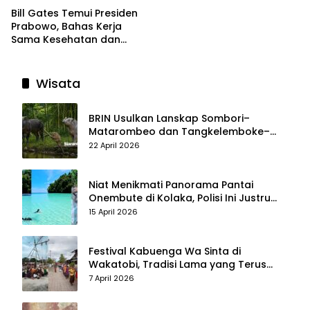
Bill Gates Temui Presiden
Prabowo, Bahas Kerja
Sama Kesehatan dan
Program Makan Bergizi
Gratis
Wisata
BRIN Usulkan Lanskap Sombori–
Matarombeo dan Tangkelemboke–
Mekongga di Sulawesi Tenggara Jadi
22 April 2026
Taman Nasional dan Warisan Dunia
Niat Menikmati Panorama Pantai
Onembute di Kolaka, Polisi Ini Justru
Berakhir Membersihkan Sampah
15 April 2026
Pengunjung
Festival Kabuenga Wa Sinta di
Wakatobi, Tradisi Lama yang Terus
Hidup dan Jadi Daya Tarik Wisata
7 April 2026