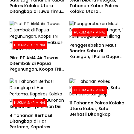
Polres Kolaka Utara
Tahanan Kabur Polres
Ditangkap di Luwu Timur,
Kolaka Utara
Lima Masih Buron
Menyerahkan Diri
HUKUM & KRIMINAL
Penggerebekan Maut
HUKUM & KRIMINAL
Bandar Sabu di
Katingan, 1 Polisi Gugur
Pilot PT AMA Air Tewas
dan 2 Hilang
Ditembak di Papua
Pegunungan, Koops TNI
Habema Berhasil
Evakuasi Jenazah
Korban
HUKUM & KRIMINAL
11 Tahanan Polres Kolaka
HUKUM & KRIMINAL
Utara Kabur, Satu
Berhasil Ditangkap
4 Tahanan Berhasil
Ditangkap di Hari
Pertama, Kapolres
Kolaka Utara Sarankan 7