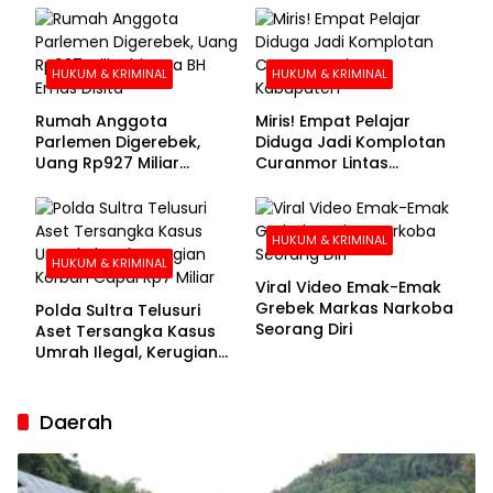
Buronan Segera
Menyerahkan Diri
HUKUM & KRIMINAL
HUKUM & KRIMINAL
Rumah Anggota
Miris! Empat Pelajar
Parlemen Digerebek,
Diduga Jadi Komplotan
Uang Rp927 Miliar
Curanmor Lintas
hingga BH Emas Disita
Kabupaten
HUKUM & KRIMINAL
HUKUM & KRIMINAL
Viral Video Emak-Emak
Grebek Markas Narkoba
Polda Sultra Telusuri
Seorang Diri
Aset Tersangka Kasus
Umrah Ilegal, Kerugian
Korban Capai Rp7 Miliar
Daerah