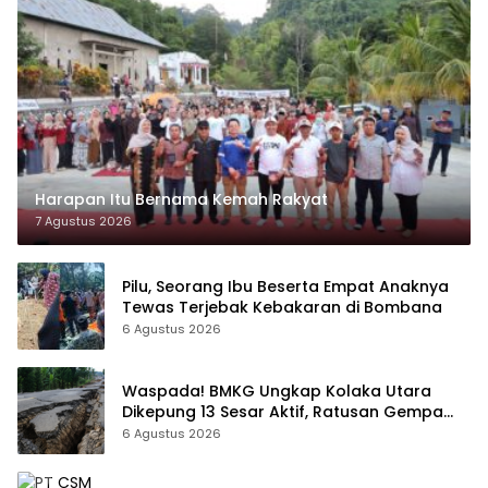
Harapan Itu Bernama Kemah Rakyat
7 Agustus 2026
Pilu, Seorang Ibu Beserta Empat Anaknya
Tewas Terjebak Kebakaran di Bombana
6 Agustus 2026
Waspada! BMKG Ungkap Kolaka Utara
Dikepung 13 Sesar Aktif, Ratusan Gempa
Sudah Terekam
6 Agustus 2026