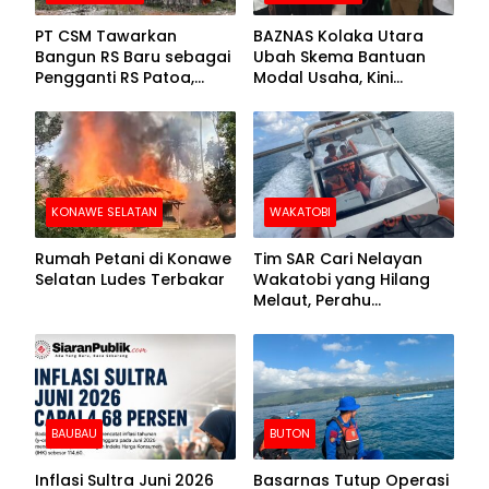
PT CSM Tawarkan
BAZNAS Kolaka Utara
Bangun RS Baru sebagai
Ubah Skema Bantuan
Pengganti RS Patoa,
Modal Usaha, Kini
Begini Respons Sekda
Disalurkan dalam Bentuk
Kolut
Barang Senilai Rp419,5
Juta
KONAWE SELATAN
WAKATOBI
Rumah Petani di Konawe
Tim SAR Cari Nelayan
Selatan Ludes Terbakar
Wakatobi yang Hilang
Melaut, Perahu
Ditemukan Mengapung
Kemasukan Air
BAUBAU
BUTON
Inflasi Sultra Juni 2026
Basarnas Tutup Operasi