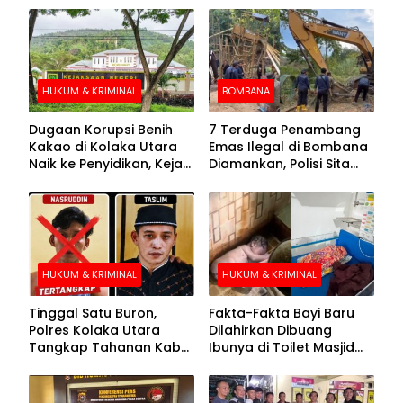
HUKUM & KRIMINAL
BOMBANA
Dugaan Korupsi Benih
7 Terduga Penambang
Kakao di Kolaka Utara
Emas Ilegal di Bombana
Naik ke Penyidikan, Kejari
Diamankan, Polisi Sita
Periksa Sejumlah Pihak
Mesin Dompeng hingga
Crusher
HUKUM & KRIMINAL
HUKUM & KRIMINAL
Tinggal Satu Buron,
Fakta-Fakta Bayi Baru
Polres Kolaka Utara
Dilahirkan Dibuang
Tangkap Tahanan Kabur
Ibunya di Toilet Masjid
ke-10 di Hari ke-21
Kolaka Utara
Pengejaran