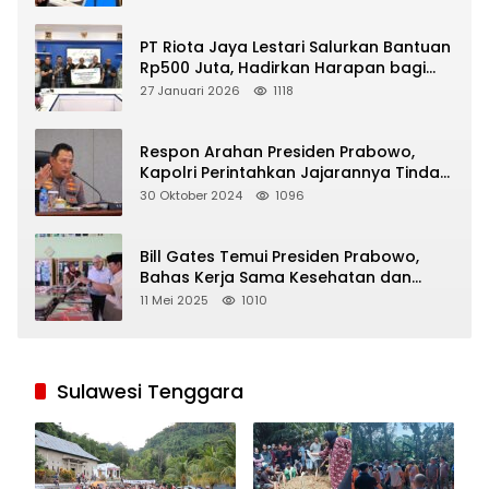
PT Riota Jaya Lestari Salurkan Bantuan
Rp500 Juta, Hadirkan Harapan bagi
Korban Bencana di Sumatera
27 Januari 2026
1118
Respon Arahan Presiden Prabowo,
Kapolri Perintahkan Jajarannya Tindak
Tegas Pelaku Judi Online
30 Oktober 2024
1096
Bill Gates Temui Presiden Prabowo,
Bahas Kerja Sama Kesehatan dan
Program Makan Bergizi Gratis
11 Mei 2025
1010
Sulawesi Tenggara