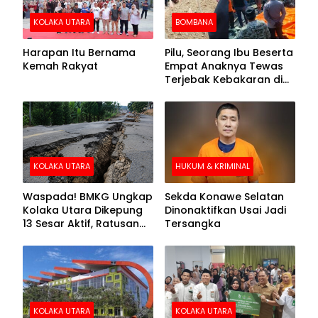
KOLAKA UTARA
BOMBANA
Harapan Itu Bernama
Pilu, Seorang Ibu Beserta
Kemah Rakyat
Empat Anaknya Tewas
Terjebak Kebakaran di
Bombana
KOLAKA UTARA
HUKUM & KRIMINAL
Waspada! BMKG Ungkap
Sekda Konawe Selatan
Kolaka Utara Dikepung
Dinonaktifkan Usai Jadi
13 Sesar Aktif, Ratusan
Tersangka
Gempa Sudah Terekam
KOLAKA UTARA
KOLAKA UTARA