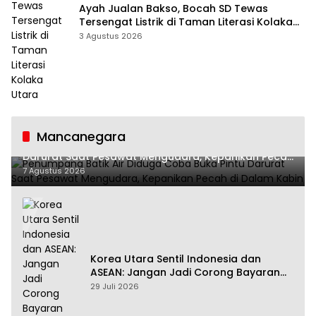
Ayah Jualan Bakso, Bocah SD Tewas
Tersengat Listrik di Taman Literasi Kolaka
Utara
3 Agustus 2026
Mancanegara
Penumpang Batik Air Diduga Coba Buka Pintu
Darurat Saat Pesawat Mengudara, Kepanikan Pecah
di Dalam Kabin
7 Agustus 2026
Korea Utara Sentil Indonesia dan
ASEAN: Jangan Jadi Corong Bayaran
Amerika Serikat
29 Juli 2026