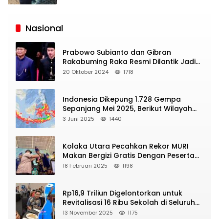
Siaran
Publik
Nasional
Prabowo Subianto dan Gibran
Rakabuming Raka Resmi Dilantik Jadi
Presiden dan Wapres RI
20 Oktober 2024
1718
Indonesia Dikepung 1.728 Gempa
Sepanjang Mei 2025, Berikut Wilayah
Yang Intens Diguncang!
3 Juni 2025
1440
Kolaka Utara Pecahkan Rekor MURI
Makan Bergizi Gratis Dengan Peserta
Terbanyak
18 Februari 2025
1198
Rp16,9 Triliun Digelontorkan untuk
Revitalisasi 16 Ribu Sekolah di Seluruh
Indonesia
13 November 2025
1175