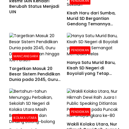
Resmi! IAIN Kendari
PENDIDIKAN
Berubah Status Menjadi
UIN
Kisah Haru dari Sumba,
Murid SD Bergantian
Gendong Temannya
yang Difabel Demi Bisa
Sekolah
PENDIDIKAN
MANCANEGARA
Hanya Satu Murid Baru,
Kisah SD Negeri di
Targetkan Masuk 20
Boyolali yang Tetap
Besar Sistem Pendidikan
Semangat Membuka
Dunia pada 2045, Guru
Kelas
Dapat Tunjangan hingga
100 Persen
PENDIDIKAN
KOLAKA UTARA
Wakili Kolaka Utara, Nur