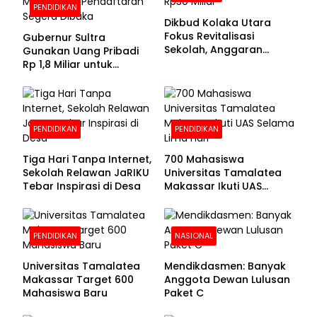
PENDIDIKAN
Dikbud Kolaka Utara
Fokus Revitalisasi
Gubernur Sultra
Sekolah, Anggaran
Gunakan Uang Pribadi
Diproyeksikan Rp30
Rp 1,8 Miliar untuk
Miliar
Beasiswa Mahasiswa,
Pendaftaran Segera
Dibuka
PENDIDIKAN
PENDIDIKAN
Tiga Hari Tanpa Internet,
700 Mahasiswa
Sekolah Relawan JaRIKU
Universitas Tamalatea
Tebar Inspirasi di Desa
Makassar Ikuti UAS
Selama Lima Hari
PENDIDIKAN
NASIONAL
Universitas Tamalatea
Mendikdasmen: Banyak
Makassar Target 600
Anggota Dewan Lulusan
Mahasiswa Baru
Paket C