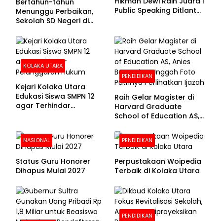
Hikmah Dewi Raih Juara I
Bertahun-tahun
Public Speaking Ditlantas
Menunggu Perbaikan,
Polda Sultra pada
Sekolah SD Negeri di
Puncak Hari
Kolaka Utara Masih
Bhayangkara ke-80
Beralas Tanah dan
Dinding Bolong-bolong
KOLAKA UTARA
PENDIDIKAN
Kejari Kolaka Utara
Edukasi Siswa SMPN 12
Raih Gelar Magister di
agar Terhindar
Harvard Graduate
Pelanggaran Hukum
School of Education AS,
Anies Baswedan Unggah
Foto Putrinya Perlihatkan
NASIONAL
PENDIDIKAN
Ijazah
Status Guru Honorer
Perpustakaan Woipedia
Dihapus Mulai 2027
Terbaik di Kolaka Utara
PENDIDIKAN