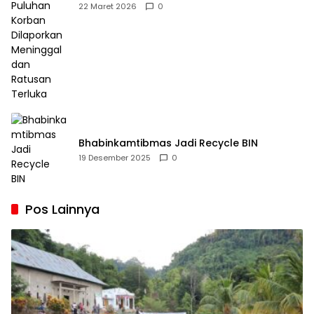
Dilaporkan Meninggal dan Ratusan Terluka
22 Maret 2026
0
Bhabinkamtibmas Jadi Recycle BIN
19 Desember 2025
0
Pos Lainnya