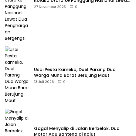
Kolaka Utara ke Panggung Nasional Lewat
Dua Penghargaan Bergengsi
27 November 2025
0
Usai Pesta Kameko, Duel Parang Dua
Warga Muna Barat Berujung Maut
13 Juli 2026
0
Gagal Menyalip di Jalan Berbelok, Dua
Motor Adu Banteng di Kolut