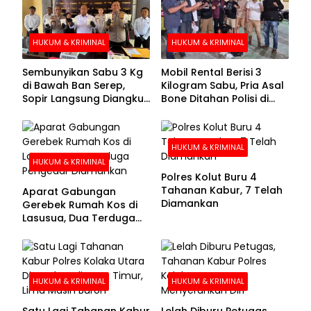
HUKUM & KRIMINAL
HUKUM & KRIMINAL
Sembunyikan Sabu 3 Kg
Mobil Rental Berisi 3
di Bawah Ban Serep,
Kilogram Sabu, Pria Asal
Sopir Langsung Diangkut
Bone Ditahan Polisi di
Polisi
Kolaka
HUKUM & KRIMINAL
HUKUM & KRIMINAL
Polres Kolut Buru 4
Tahanan Kabur, 7 Telah
Aparat Gabungan
Diamankan
Gerebek Rumah Kos di
Lasusua, Dua Terduga
Pengedar Diamankan
HUKUM & KRIMINAL
HUKUM & KRIMINAL
Satu Lagi Tahanan Kabur
Lelah Diburu Petugas,