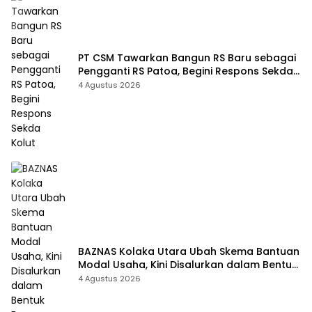
PT CSM Tawarkan Bangun RS Baru sebagai
Pengganti RS Patoa, Begini Respons Sekda
Kolut
4 Agustus 2026
BAZNAS Kolaka Utara Ubah Skema Bantuan
Modal Usaha, Kini Disalurkan dalam Bentuk
Barang Senilai Rp419,5 Juta
4 Agustus 2026