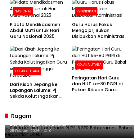
NASIONAL
PENDIDIKAN
Pidato Mendikdasmen
Guru Harus Fokus
Abdul Mu’ti untuk Hari
Mengajar, Bukan
Guru Nasional 2025
Disibukkan Administrasi
KOLAKA UTARA
KOLAKA UTARA
Peringatan Hari Guru
dan HUT ke-80 PGRI di
Dari Kisah Jepang ke
Pakue: Ribuan Guru
Lapangan Lalume: Pj
Bakal Sesaki Lalume!
Sekda Kolut Ingatkan
Guru sebagai
Penyangga Peradaban
Ragam
Sekda Kolaka Utara Hadiri RUPSLB BPR Bahteramas,
Bahas Pergantian Direksi
25 Februari 2026
0