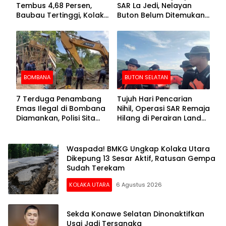
Tembus 4,68 Persen,
SAR La Jedi, Nelayan
Baubau Tertinggi, Kolaka
Buton Belum Ditemukan
Posisi Kedua
Setelah Sepekan Dicari
BOMBANA
BUTON SELATAN
7 Terduga Penambang
Tujuh Hari Pencarian
Emas Ilegal di Bombana
Nihil, Operasi SAR Remaja
Diamankan, Polisi Sita
Hilang di Perairan Lande
Mesin Dompeng hingga
Buton Selatan Dihentikan
Crusher
Waspada! BMKG Ungkap Kolaka Utara
Dikepung 13 Sesar Aktif, Ratusan Gempa
Sudah Terekam
KOLAKA UTARA
6 Agustus 2026
Sekda Konawe Selatan Dinonaktifkan
Usai Jadi Tersangka