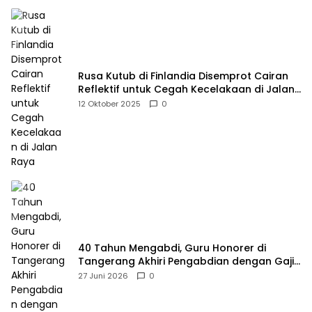
Rusa Kutub di Finlandia Disemprot Cairan
Reflektif untuk Cegah Kecelakaan di Jalan
Raya
12 Oktober 2025
0
40 Tahun Mengabdi, Guru Honorer di
Tangerang Akhiri Pengabdian dengan Gaji
Rp414 Ribu
27 Juni 2026
0