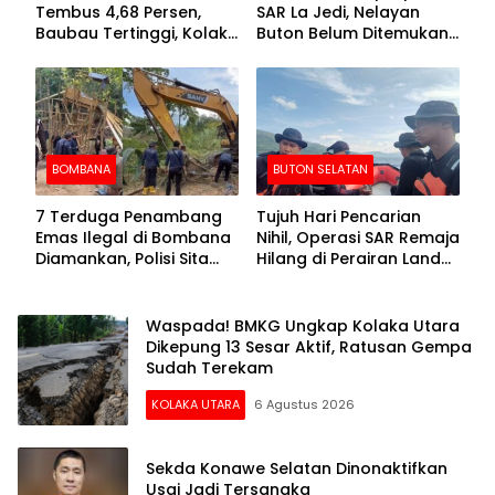
Tembus 4,68 Persen,
SAR La Jedi, Nelayan
Baubau Tertinggi, Kolaka
Buton Belum Ditemukan
Posisi Kedua
Setelah Sepekan Dicari
BOMBANA
BUTON SELATAN
7 Terduga Penambang
Tujuh Hari Pencarian
Emas Ilegal di Bombana
Nihil, Operasi SAR Remaja
Diamankan, Polisi Sita
Hilang di Perairan Lande
Mesin Dompeng hingga
Buton Selatan Dihentikan
Crusher
Waspada! BMKG Ungkap Kolaka Utara
Dikepung 13 Sesar Aktif, Ratusan Gempa
Sudah Terekam
KOLAKA UTARA
6 Agustus 2026
Sekda Konawe Selatan Dinonaktifkan
Usai Jadi Tersangka