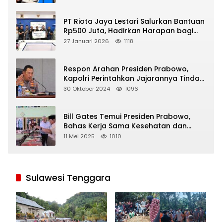
PT Riota Jaya Lestari Salurkan Bantuan
Rp500 Juta, Hadirkan Harapan bagi
Korban Bencana di Sumatera
27 Januari 2026
1118
Respon Arahan Presiden Prabowo,
Kapolri Perintahkan Jajarannya Tindak
Tegas Pelaku Judi Online
30 Oktober 2024
1096
Bill Gates Temui Presiden Prabowo,
Bahas Kerja Sama Kesehatan dan
Program Makan Bergizi Gratis
11 Mei 2025
1010
Sulawesi Tenggara