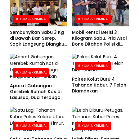
HUKUM & KRIMINAL
HUKUM & KRIMINAL
Sembunyikan Sabu 3 Kg
Mobil Rental Berisi 3
di Bawah Ban Serep,
Kilogram Sabu, Pria Asal
Sopir Langsung Diangkut
Bone Ditahan Polisi di
Polisi
Kolaka
HUKUM & KRIMINAL
HUKUM & KRIMINAL
Polres Kolut Buru 4
Tahanan Kabur, 7 Telah
Aparat Gabungan
Diamankan
Gerebek Rumah Kos di
Lasusua, Dua Terduga
Pengedar Diamankan
HUKUM & KRIMINAL
HUKUM & KRIMINAL
Satu Lagi Tahanan Kabur
Lelah Diburu Petugas,