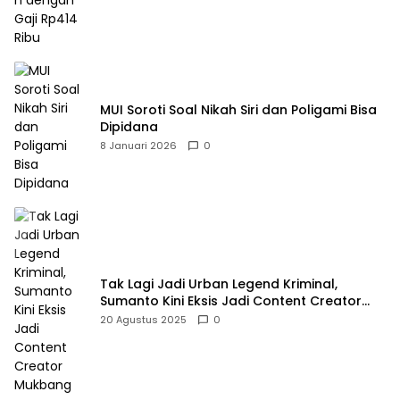
MUI Soroti Soal Nikah Siri dan Poligami Bisa
Dipidana
8 Januari 2026
0
Tak Lagi Jadi Urban Legend Kriminal,
Sumanto Kini Eksis Jadi Content Creator
Mukbang
20 Agustus 2025
0