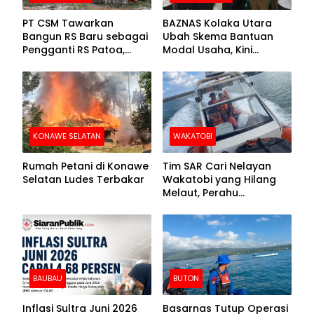
PT CSM Tawarkan
BAZNAS Kolaka Utara
Bangun RS Baru sebagai
Ubah Skema Bantuan
Pengganti RS Patoa,
Modal Usaha, Kini
Begini Respons Sekda
Disalurkan dalam Bentuk
Kolut
Barang Senilai Rp419,5
Juta
KONAWE SELATAN
WAKATOBI
Rumah Petani di Konawe
Tim SAR Cari Nelayan
Selatan Ludes Terbakar
Wakatobi yang Hilang
Melaut, Perahu
Ditemukan Mengapung
Kemasukan Air
BAUBAU
BUTON
Inflasi Sultra Juni 2026
Basarnas Tutup Operasi