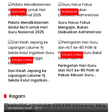
NASIONAL
PENDIDIKAN
Pidato Mendikdasmen
Guru Harus Fokus
Abdul Mu’ti untuk Hari
Mengajar, Bukan
Guru Nasional 2025
Disibukkan Administrasi
KOLAKA UTARA
KOLAKA UTARA
Peringatan Hari Guru
dan HUT ke-80 PGRI di
Dari Kisah Jepang ke
Pakue: Ribuan Guru
Lapangan Lalume: Pj
Bakal Sesaki Lalume!
Sekda Kolut Ingatkan
Guru sebagai
Penyangga Peradaban
Ragam
Sekda Kolaka Utara Hadiri RUPSLB BPR Bahteramas,
Bahas Pergantian Direksi
25 Februari 2026
0