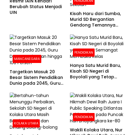
Resmi! IAIN Kendari
PENDIDIKAN
Berubah Status Menjadi
UIN
Kisah Haru dari Sumba,
Murid SD Bergantian
Gendong Temannya
yang Difabel Demi Bisa
Sekolah
PENDIDIKAN
MANCANEGARA
Hanya Satu Murid Baru,
Kisah SD Negeri di
Targetkan Masuk 20
Boyolali yang Tetap
Besar Sistem Pendidikan
Semangat Membuka
Dunia pada 2045, Guru
Kelas
Dapat Tunjangan hingga
100 Persen
PENDIDIKAN
KOLAKA UTARA
Wakili Kolaka Utara, Nur