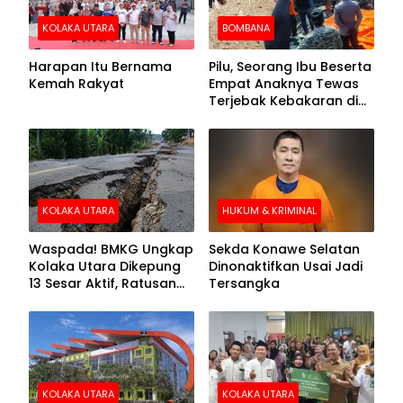
KOLAKA UTARA
BOMBANA
Harapan Itu Bernama
Pilu, Seorang Ibu Beserta
Kemah Rakyat
Empat Anaknya Tewas
Terjebak Kebakaran di
Bombana
KOLAKA UTARA
HUKUM & KRIMINAL
Waspada! BMKG Ungkap
Sekda Konawe Selatan
Kolaka Utara Dikepung
Dinonaktifkan Usai Jadi
13 Sesar Aktif, Ratusan
Tersangka
Gempa Sudah Terekam
KOLAKA UTARA
KOLAKA UTARA