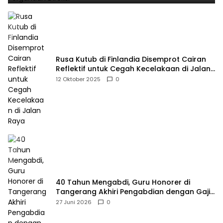
Rusa Kutub di Finlandia Disemprot Cairan
Reflektif untuk Cegah Kecelakaan di Jalan
Raya
12 Oktober 2025
0
40 Tahun Mengabdi, Guru Honorer di
Tangerang Akhiri Pengabdian dengan Gaji
Rp414 Ribu
27 Juni 2026
0