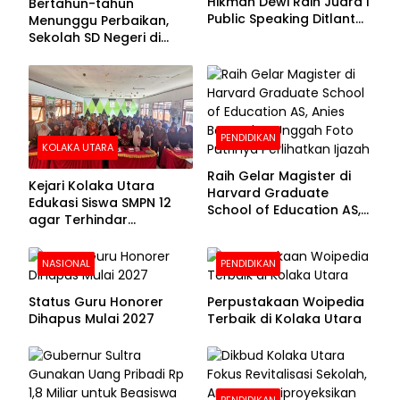
Hikmah Dewi Raih Juara I
Bertahun-tahun
Public Speaking Ditlantas
Menunggu Perbaikan,
Polda Sultra pada
Sekolah SD Negeri di
Puncak Hari
Kolaka Utara Masih
Bhayangkara ke-80
Beralas Tanah dan
Dinding Bolong-bolong
PENDIDIKAN
KOLAKA UTARA
Raih Gelar Magister di
Kejari Kolaka Utara
Harvard Graduate
Edukasi Siswa SMPN 12
School of Education AS,
agar Terhindar
Anies Baswedan Unggah
Pelanggaran Hukum
Foto Putrinya Perlihatkan
Ijazah
NASIONAL
PENDIDIKAN
Status Guru Honorer
Perpustakaan Woipedia
Dihapus Mulai 2027
Terbaik di Kolaka Utara
PENDIDIKAN