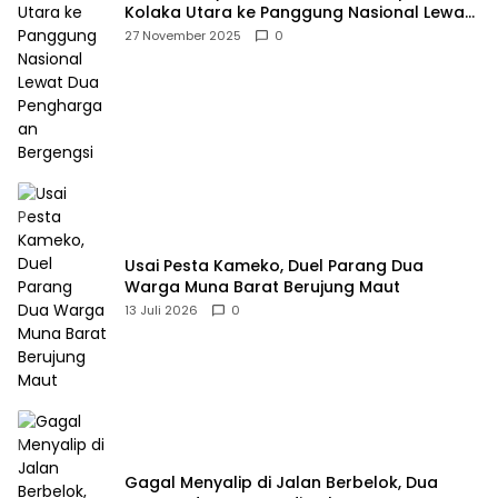
Kolaka Utara ke Panggung Nasional Lewat
Dua Penghargaan Bergengsi
27 November 2025
0
Usai Pesta Kameko, Duel Parang Dua
Warga Muna Barat Berujung Maut
13 Juli 2026
0
Gagal Menyalip di Jalan Berbelok, Dua