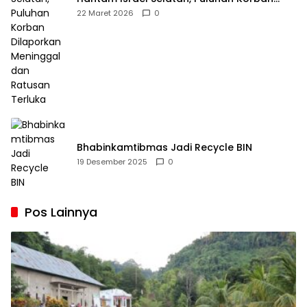
Dilaporkan Meninggal dan Ratusan Terluka
22 Maret 2026
0
Bhabinkamtibmas Jadi Recycle BIN
19 Desember 2025
0
Pos Lainnya