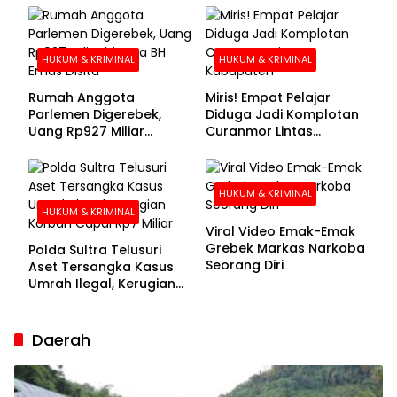
Buronan Segera
Menyerahkan Diri
HUKUM & KRIMINAL
HUKUM & KRIMINAL
Rumah Anggota
Miris! Empat Pelajar
Parlemen Digerebek,
Diduga Jadi Komplotan
Uang Rp927 Miliar
Curanmor Lintas
hingga BH Emas Disita
Kabupaten
HUKUM & KRIMINAL
HUKUM & KRIMINAL
Viral Video Emak-Emak
Grebek Markas Narkoba
Polda Sultra Telusuri
Seorang Diri
Aset Tersangka Kasus
Umrah Ilegal, Kerugian
Korban Capai Rp7 Miliar
Daerah