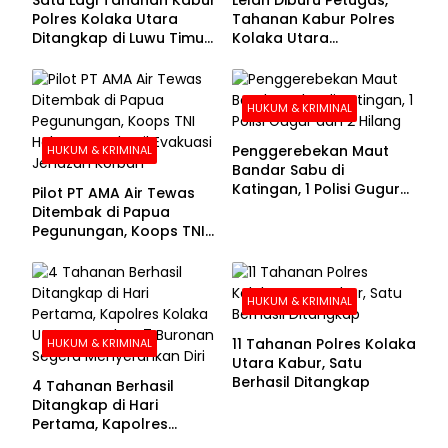
Polres Kolaka Utara
Tahanan Kabur Polres
Ditangkap di Luwu Timur,
Kolaka Utara
Lima Masih Buron
Menyerahkan Diri
HUKUM & KRIMINAL
Penggerebekan Maut
HUKUM & KRIMINAL
Bandar Sabu di
Katingan, 1 Polisi Gugur
Pilot PT AMA Air Tewas
dan 2 Hilang
Ditembak di Papua
Pegunungan, Koops TNI
Habema Berhasil
Evakuasi Jenazah
Korban
HUKUM & KRIMINAL
11 Tahanan Polres Kolaka
HUKUM & KRIMINAL
Utara Kabur, Satu
Berhasil Ditangkap
4 Tahanan Berhasil
Ditangkap di Hari
Pertama, Kapolres
Kolaka Utara Sarankan 7