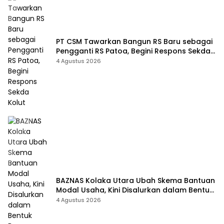
PT CSM Tawarkan Bangun RS Baru sebagai
Pengganti RS Patoa, Begini Respons Sekda
Kolut
4 Agustus 2026
BAZNAS Kolaka Utara Ubah Skema Bantuan
Modal Usaha, Kini Disalurkan dalam Bentuk
Barang Senilai Rp419,5 Juta
4 Agustus 2026