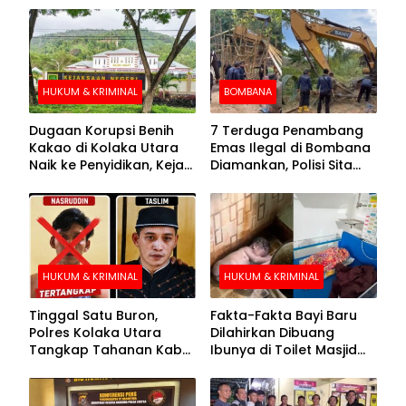
HUKUM & KRIMINAL
BOMBANA
Dugaan Korupsi Benih
7 Terduga Penambang
Kakao di Kolaka Utara
Emas Ilegal di Bombana
Naik ke Penyidikan, Kejari
Diamankan, Polisi Sita
Periksa Sejumlah Pihak
Mesin Dompeng hingga
Crusher
HUKUM & KRIMINAL
HUKUM & KRIMINAL
Tinggal Satu Buron,
Fakta-Fakta Bayi Baru
Polres Kolaka Utara
Dilahirkan Dibuang
Tangkap Tahanan Kabur
Ibunya di Toilet Masjid
ke-10 di Hari ke-21
Kolaka Utara
Pengejaran