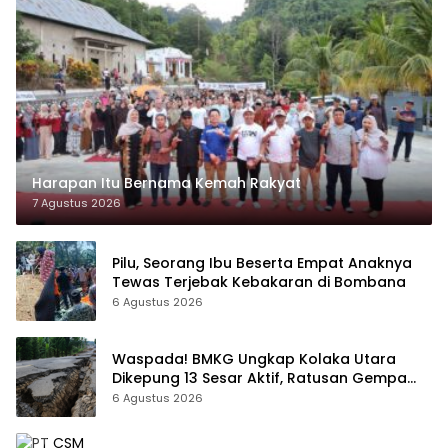
Harapan Itu Bernama Kemah Rakyat
7 Agustus 2026
Pilu, Seorang Ibu Beserta Empat Anaknya
Tewas Terjebak Kebakaran di Bombana
6 Agustus 2026
Waspada! BMKG Ungkap Kolaka Utara
Dikepung 13 Sesar Aktif, Ratusan Gempa
Sudah Terekam
6 Agustus 2026