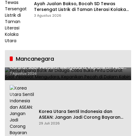
Ayah Jualan Bakso, Bocah SD Tewas
Tersengat Listrik di Taman Literasi Kolaka
Utara
3 Agustus 2026
Mancanegara
Penumpang Batik Air Diduga Coba Buka Pintu
Darurat Saat Pesawat Mengudara, Kepanikan Pecah
di Dalam Kabin
7 Agustus 2026
Korea Utara Sentil Indonesia dan
ASEAN: Jangan Jadi Corong Bayaran
Amerika Serikat
29 Juli 2026