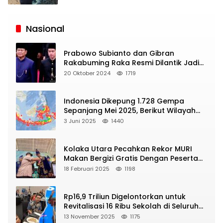
Siaran
Publik
Nasional
Prabowo Subianto dan Gibran
Rakabuming Raka Resmi Dilantik Jadi
Presiden dan Wapres RI
20 Oktober 2024
1719
Indonesia Dikepung 1.728 Gempa
Sepanjang Mei 2025, Berikut Wilayah
Yang Intens Diguncang!
3 Juni 2025
1440
Kolaka Utara Pecahkan Rekor MURI
Makan Bergizi Gratis Dengan Peserta
Terbanyak
18 Februari 2025
1198
Rp16,9 Triliun Digelontorkan untuk
Revitalisasi 16 Ribu Sekolah di Seluruh
Indonesia
13 November 2025
1175