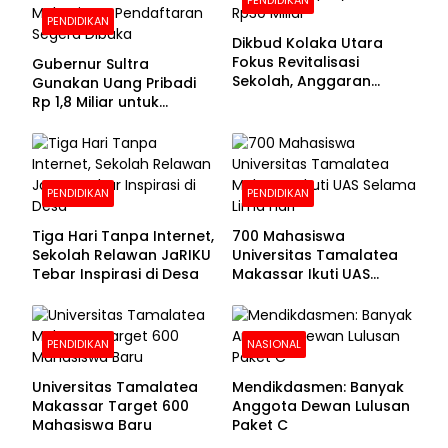
PENDIDIKAN
Dikbud Kolaka Utara
Fokus Revitalisasi
Gubernur Sultra
Sekolah, Anggaran
Gunakan Uang Pribadi
Diproyeksikan Rp30
Rp 1,8 Miliar untuk
Miliar
Beasiswa Mahasiswa,
Pendaftaran Segera
Dibuka
PENDIDIKAN
PENDIDIKAN
Tiga Hari Tanpa Internet,
700 Mahasiswa
Sekolah Relawan JaRIKU
Universitas Tamalatea
Tebar Inspirasi di Desa
Makassar Ikuti UAS
Selama Lima Hari
PENDIDIKAN
NASIONAL
Universitas Tamalatea
Mendikdasmen: Banyak
Makassar Target 600
Anggota Dewan Lulusan
Mahasiswa Baru
Paket C