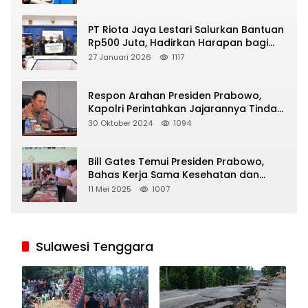
PT Riota Jaya Lestari Salurkan Bantuan
Rp500 Juta, Hadirkan Harapan bagi
Korban Bencana di Sumatera
27 Januari 2026
1117
Respon Arahan Presiden Prabowo,
Kapolri Perintahkan Jajarannya Tindak
Tegas Pelaku Judi Online
30 Oktober 2024
1094
Bill Gates Temui Presiden Prabowo,
Bahas Kerja Sama Kesehatan dan
Program Makan Bergizi Gratis
11 Mei 2025
1007
Sulawesi Tenggara