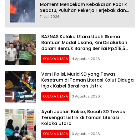
Moment Mencekam Kebakaran Pabrik
Sepatu, Puluhan Pekerja Terjebak dan
28 Orang Tewas
11 Juli 2026
BAZNAS Kolaka Utara Ubah Skema
Bantuan Modal Usaha, Kini Disalurkan
dalam Bentuk Barang Senilai Rp419,5
Juta
KOLAKA UTARA
4 Agustus 2026
Versi Polisi, Murid SD yang Tewas
Kesetrum di Taman Literasi Kolut Diduga
Injak Kabel Beraliran Listrik
KOLAKA UTARA
3 Agustus 2026
Ayah Jualan Bakso, Bocah SD Tewas
Tersengat Listrik di Taman Literasi
Kolaka Utara
KOLAKA UTARA
3 Agustus 2026