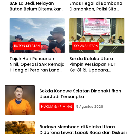
SAR La Jedi, Nelayan
Emas Ilegal di Bombana
Buton Belum Ditemukan
Diamankan, Polisi Sita
Setelah Sepekan Dicari
Mesin Dompeng hingga
Crusher
BUTON SELATAN
KOLAKA UTARA
Tujuh Hari Pencarian
Sekda Kolaka Utara
Nihil, Operasi SAR Remaja
Pimpin Persiapan HUT
Hilang di Perairan Lande
Ke-81 RI, Upacara
Buton Selatan Dihentikan
Dipusatkan di Lasusua
Sekda Konawe Selatan Dinonaktifkan
Usai Jadi Tersangka
HUKUM & KRIMINAL
5 Agustus 2026
Budaya Membaca di Kolaka Utara
Didorong Lewat Lapak Baca dan Diskusi