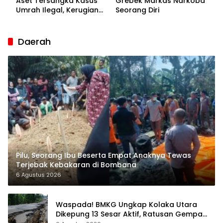
Aset Tersangka Kasus
Grebek Markas Narkoba
Umrah Ilegal, Kerugian
Seorang Diri
Korban Capai Rp7 Miliar
Daerah
Pilu, Seorang Ibu Beserta Empat Anaknya Tewas
Terjebak Kebakaran di Bombana
6 Agustus 2026
Waspada! BMKG Ungkap Kolaka Utara
Dikepung 13 Sesar Aktif, Ratusan Gempa