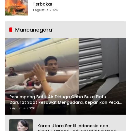
Terbakar
1 Agustus 2026
Mancanegara
Penumpang Batik Air Diduga Coba Buka Pintu
Darurat Saat Pesawat Mengudara, Kepanikan Pecah
di Dalam Kabin
7 Agustus 2026
Korea Utara Sentil Indonesia dan