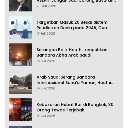
ASEAN: Jangan Jadi Corong Bayaran
Amerika Serikat
29 Juli 2026
Targetkan Masuk 20 Besar Sistem
Pendidikan Dunia pada 2045, Guru
Dapat Tunjangan hingga 100 Persen
17 Juli 2026
Serangan Balik Houthi Lumpuhkan
Bandara Abha Arab Saudi
14 Juli 2026
Arab Saudi Serang Bandara
Internasional Sana’a Yaman, Houthi
Siap Serang Balik
14 Juli 2026
Kebakaran Hebat Bar di Bangkok, 30
Orang Tewas Terjebak
13 Juli 2026