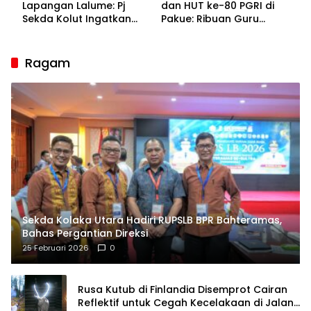
Lapangan Lalume: Pj
dan HUT ke-80 PGRI di
Sekda Kolut Ingatkan
Pakue: Ribuan Guru
Guru sebagai
Bakal Sesaki Lalume!
Penyangga Peradaban
Ragam
Sekda Kolaka Utara Hadiri RUPSLB BPR Bahteramas,
Bahas Pergantian Direksi
25 Februari 2026
0
Rusa Kutub di Finlandia Disemprot Cairan
Reflektif untuk Cegah Kecelakaan di Jalan