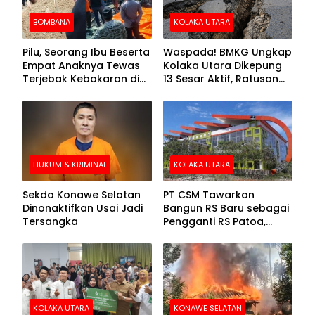
BOMBANA
KOLAKA UTARA
Pilu, Seorang Ibu Beserta
Waspada! BMKG Ungkap
Empat Anaknya Tewas
Kolaka Utara Dikepung
Terjebak Kebakaran di
13 Sesar Aktif, Ratusan
Bombana
Gempa Sudah Terekam
HUKUM & KRIMINAL
KOLAKA UTARA
Sekda Konawe Selatan
PT CSM Tawarkan
Dinonaktifkan Usai Jadi
Bangun RS Baru sebagai
Tersangka
Pengganti RS Patoa,
Begini Respons Sekda
Kolut
KOLAKA UTARA
KONAWE SELATAN