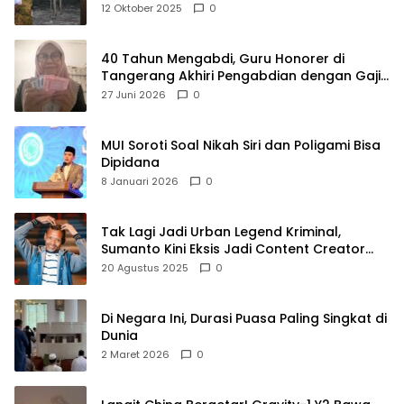
Raya
12 Oktober 2025
0
40 Tahun Mengabdi, Guru Honorer di
Tangerang Akhiri Pengabdian dengan Gaji
Rp414 Ribu
27 Juni 2026
0
MUI Soroti Soal Nikah Siri dan Poligami Bisa
Dipidana
8 Januari 2026
0
Tak Lagi Jadi Urban Legend Kriminal,
Sumanto Kini Eksis Jadi Content Creator
Mukbang
20 Agustus 2025
0
Di Negara Ini, Durasi Puasa Paling Singkat di
Dunia
2 Maret 2026
0