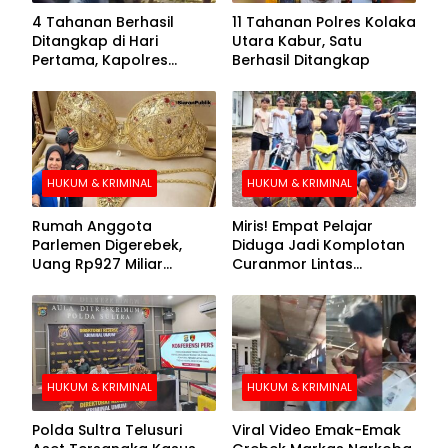
4 Tahanan Berhasil
11 Tahanan Polres Kolaka
Ditangkap di Hari
Utara Kabur, Satu
Pertama, Kapolres
Berhasil Ditangkap
Kolaka Utara Sarankan 7
Buronan Segera
Menyerahkan Diri
HUKUM & KRIMINAL
HUKUM & KRIMINAL
Rumah Anggota
Miris! Empat Pelajar
Parlemen Digerebek,
Diduga Jadi Komplotan
Uang Rp927 Miliar
Curanmor Lintas
hingga BH Emas Disita
Kabupaten
HUKUM & KRIMINAL
HUKUM & KRIMINAL
Polda Sultra Telusuri
Viral Video Emak-Emak