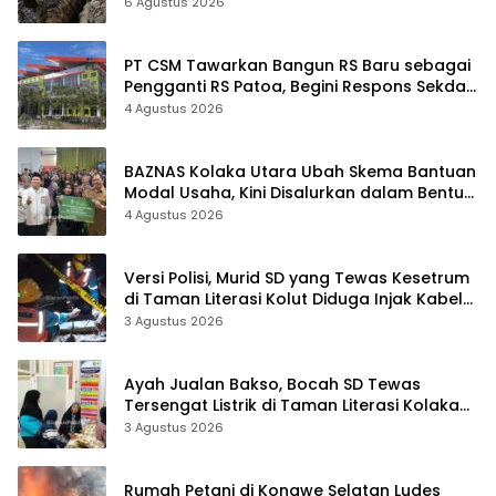
Sudah Terekam
6 Agustus 2026
PT CSM Tawarkan Bangun RS Baru sebagai
Pengganti RS Patoa, Begini Respons Sekda
Kolut
4 Agustus 2026
BAZNAS Kolaka Utara Ubah Skema Bantuan
Modal Usaha, Kini Disalurkan dalam Bentuk
Barang Senilai Rp419,5 Juta
4 Agustus 2026
Versi Polisi, Murid SD yang Tewas Kesetrum
di Taman Literasi Kolut Diduga Injak Kabel
Beraliran Listrik
3 Agustus 2026
Ayah Jualan Bakso, Bocah SD Tewas
Tersengat Listrik di Taman Literasi Kolaka
Utara
3 Agustus 2026
Rumah Petani di Konawe Selatan Ludes