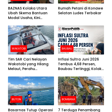
BAZNAS Kolaka Utara
Rumah Petani di Konawe
Ubah Skema Bantuan
Selatan Ludes Terbakar
Modal Usaha, Kini
Disalurkan dalam Bentuk
Barang Senilai Rp419,5
Juta
WAKATOBI
BAUBAU
Tim SAR Cari Nelayan
Inflasi Sultra Juni 2026
Wakatobi yang Hilang
Tembus 4,68 Persen,
Melaut, Perahu
Baubau Tertinggi, Kolaka
Ditemukan Mengapung
Posisi Kedua
Kemasukan Air
BUTON
BOMBANA
Basarnas Tutup Operasi
7 Terduga Penambang