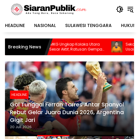
Langsung
ke
konten
HEADLINE
NASIONAL
SULAWESI TENGGARA
HUKUM 
laka Utara
Sekda Konawe Selatan Dinonaktifkan
Breaking News
atusan Gempa
Usai Jadi Tersangka
HEADLINE
Gol Tunggal Ferran Torres Antar Spanyol
Rebut Gelar Juara Dunia 2026, Argentina
Gigit Jari
20 Juli 2026