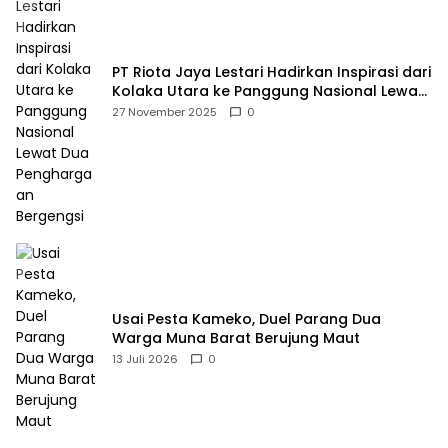
PT Riota Jaya Lestari Hadirkan Inspirasi dari
Kolaka Utara ke Panggung Nasional Lewat
Dua Penghargaan Bergengsi
27 November 2025
0
Usai Pesta Kameko, Duel Parang Dua
Warga Muna Barat Berujung Maut
13 Juli 2026
0