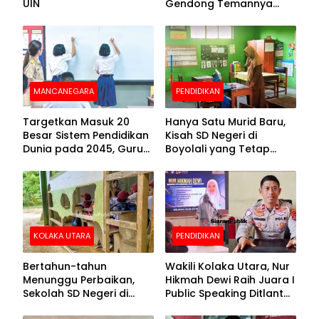
UIN
Gendong Temannya
yang Difabel Demi Bisa
Sekolah
MANCANEGARA
PENDIDIKAN
Targetkan Masuk 20
Hanya Satu Murid Baru,
Besar Sistem Pendidikan
Kisah SD Negeri di
Dunia pada 2045, Guru
Boyolali yang Tetap
Dapat Tunjangan hingga
Semangat Membuka
100 Persen
Kelas
KOLAKA UTARA
PENDIDIKAN
Bertahun-tahun
Wakili Kolaka Utara, Nur
Menunggu Perbaikan,
Hikmah Dewi Raih Juara I
Sekolah SD Negeri di
Public Speaking Ditlantas
Kolaka Utara Masih
Polda Sultra pada