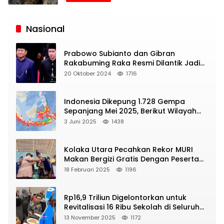
Siaran
Publik
Nasional
Prabowo Subianto dan Gibran
Rakabuming Raka Resmi Dilantik Jadi
Presiden dan Wapres RI
20 Oktober 2024
1716
Indonesia Dikepung 1.728 Gempa
Sepanjang Mei 2025, Berikut Wilayah
Yang Intens Diguncang!
3 Juni 2025
1438
Kolaka Utara Pecahkan Rekor MURI
Makan Bergizi Gratis Dengan Peserta
Terbanyak
18 Februari 2025
1196
Rp16,9 Triliun Digelontorkan untuk
Revitalisasi 16 Ribu Sekolah di Seluruh
Indonesia
13 November 2025
1172