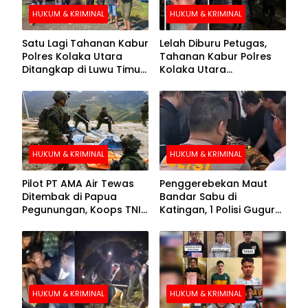
HUKUM & KRIMINAL
HUKUM & KRIMINAL
Satu Lagi Tahanan Kabur
Lelah Diburu Petugas,
Polres Kolaka Utara
Tahanan Kabur Polres
Ditangkap di Luwu Timur,
Kolaka Utara
Lima Masih Buron
Menyerahkan Diri
HUKUM & KRIMINAL
HUKUM & KRIMINAL
Pilot PT AMA Air Tewas
Penggerebekan Maut
Ditembak di Papua
Bandar Sabu di
Pegunungan, Koops TNI
Katingan, 1 Polisi Gugur
Habema Berhasil
dan 2 Hilang
Evakuasi Jenazah
Korban
HUKUM & KRIMINAL
HUKUM & KRIMINAL