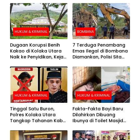
HUKUM & KRIMINAL
BOMBANA
Dugaan Korupsi Benih
7 Terduga Penambang
Kakao di Kolaka Utara
Emas Ilegal di Bombana
Naik ke Penyidikan, Kejari
Diamankan, Polisi Sita
Periksa Sejumlah Pihak
Mesin Dompeng hingga
Crusher
HUKUM & KRIMINAL
HUKUM & KRIMINAL
Tinggal Satu Buron,
Fakta-Fakta Bayi Baru
Polres Kolaka Utara
Dilahirkan Dibuang
Tangkap Tahanan Kabur
Ibunya di Toilet Masjid
ke-10 di Hari ke-21
Kolaka Utara
Pengejaran