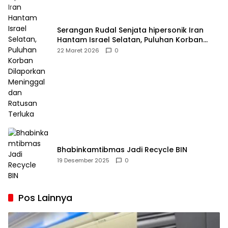
Serangan Rudal Senjata hipersonik Iran
Hantam Israel Selatan, Puluhan Korban
Dilaporkan Meninggal dan Ratusan Terluka
22 Maret 2026
0
Bhabinkamtibmas Jadi Recycle BIN
19 Desember 2025
0
Pos Lainnya