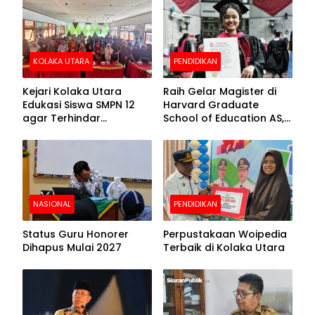
Beralas Tanah dan
Puncak Hari
Dinding Bolong-bolong
Bhayangkara ke-80
KOLAKA UTARA
PENDIDIKAN
Kejari Kolaka Utara
Raih Gelar Magister di
Edukasi Siswa SMPN 12
Harvard Graduate
agar Terhindar
School of Education AS,
Pelanggaran Hukum
Anies Baswedan Unggah
Foto Putrinya Perlihatkan
Ijazah
NASIONAL
PENDIDIKAN
Status Guru Honorer
Perpustakaan Woipedia
Dihapus Mulai 2027
Terbaik di Kolaka Utara