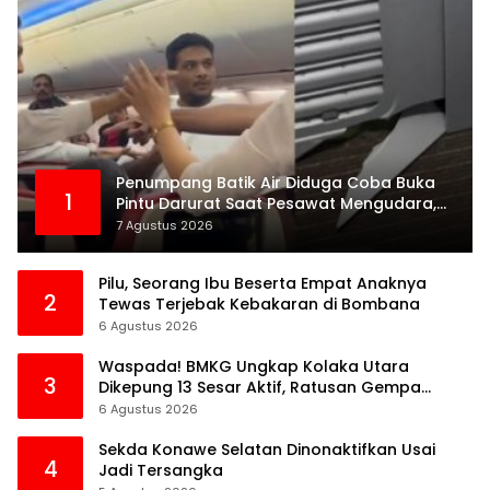
Penumpang Batik Air Diduga Coba Buka
1
Pintu Darurat Saat Pesawat Mengudara,
Kepanikan Pecah di Dalam Kabin
7 Agustus 2026
Pilu, Seorang Ibu Beserta Empat Anaknya
2
Tewas Terjebak Kebakaran di Bombana
6 Agustus 2026
Waspada! BMKG Ungkap Kolaka Utara
3
Dikepung 13 Sesar Aktif, Ratusan Gempa
Sudah Terekam
6 Agustus 2026
Sekda Konawe Selatan Dinonaktifkan Usai
4
Jadi Tersangka