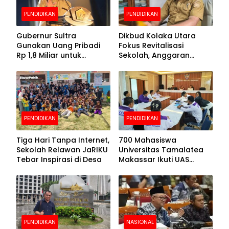
PENDIDIKAN
PENDIDIKAN
Gubernur Sultra
Dikbud Kolaka Utara
Gunakan Uang Pribadi
Fokus Revitalisasi
Rp 1,8 Miliar untuk
Sekolah, Anggaran
Beasiswa Mahasiswa,
Diproyeksikan Rp30
Pendaftaran Segera
Miliar
Dibuka
PENDIDIKAN
PENDIDIKAN
Tiga Hari Tanpa Internet,
700 Mahasiswa
Sekolah Relawan JaRIKU
Universitas Tamalatea
Tebar Inspirasi di Desa
Makassar Ikuti UAS
Selama Lima Hari
PENDIDIKAN
NASIONAL