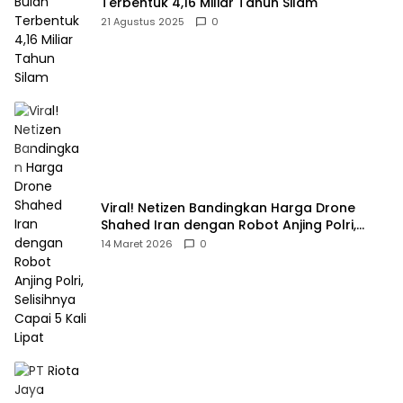
Terbentuk 4,16 Miliar Tahun Silam
21 Agustus 2025
0
Viral! Netizen Bandingkan Harga Drone
Shahed Iran dengan Robot Anjing Polri,
Selisihnya Capai 5 Kali Lipat
14 Maret 2026
0