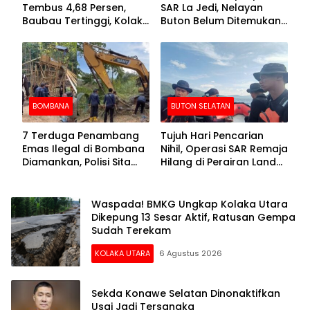
Tembus 4,68 Persen,
SAR La Jedi, Nelayan
Baubau Tertinggi, Kolaka
Buton Belum Ditemukan
Posisi Kedua
Setelah Sepekan Dicari
BOMBANA
BUTON SELATAN
7 Terduga Penambang
Tujuh Hari Pencarian
Emas Ilegal di Bombana
Nihil, Operasi SAR Remaja
Diamankan, Polisi Sita
Hilang di Perairan Lande
Mesin Dompeng hingga
Buton Selatan Dihentikan
Crusher
Waspada! BMKG Ungkap Kolaka Utara
Dikepung 13 Sesar Aktif, Ratusan Gempa
Sudah Terekam
KOLAKA UTARA
6 Agustus 2026
Sekda Konawe Selatan Dinonaktifkan
Usai Jadi Tersangka