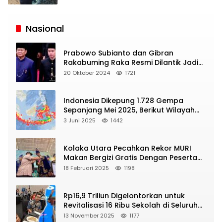
Siaran
Publik
Nasional
Prabowo Subianto dan Gibran
Rakabuming Raka Resmi Dilantik Jadi
Presiden dan Wapres RI
20 Oktober 2024
1721
Indonesia Dikepung 1.728 Gempa
Sepanjang Mei 2025, Berikut Wilayah
Yang Intens Diguncang!
3 Juni 2025
1442
Kolaka Utara Pecahkan Rekor MURI
Makan Bergizi Gratis Dengan Peserta
Terbanyak
18 Februari 2025
1198
Rp16,9 Triliun Digelontorkan untuk
Revitalisasi 16 Ribu Sekolah di Seluruh
Indonesia
13 November 2025
1177