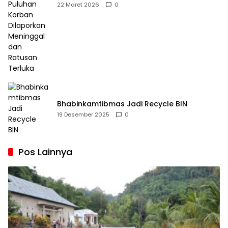
Dilaporkan Meninggal dan Ratusan Terluka
22 Maret 2026
0
Bhabinkamtibmas Jadi Recycle BIN
19 Desember 2025
0
Pos Lainnya