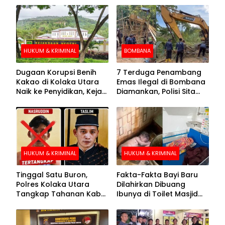
HUKUM & KRIMINAL
BOMBANA
Dugaan Korupsi Benih
7 Terduga Penambang
Kakao di Kolaka Utara
Emas Ilegal di Bombana
Naik ke Penyidikan, Kejari
Diamankan, Polisi Sita
Periksa Sejumlah Pihak
Mesin Dompeng hingga
Crusher
HUKUM & KRIMINAL
HUKUM & KRIMINAL
Tinggal Satu Buron,
Fakta-Fakta Bayi Baru
Polres Kolaka Utara
Dilahirkan Dibuang
Tangkap Tahanan Kabur
Ibunya di Toilet Masjid
ke-10 di Hari ke-21
Kolaka Utara
Pengejaran