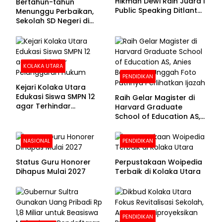
Hikmah Dewi Raih Juara I
Bertahun-tahun
Public Speaking Ditlantas
Menunggu Perbaikan,
Polda Sultra pada
Sekolah SD Negeri di
Puncak Hari
Kolaka Utara Masih
Bhayangkara ke-80
Beralas Tanah dan
Dinding Bolong-bolong
KOLAKA UTARA
PENDIDIKAN
Kejari Kolaka Utara
Edukasi Siswa SMPN 12
Raih Gelar Magister di
agar Terhindar
Harvard Graduate
Pelanggaran Hukum
School of Education AS,
Anies Baswedan Unggah
Foto Putrinya Perlihatkan
NASIONAL
PENDIDIKAN
Ijazah
Status Guru Honorer
Perpustakaan Woipedia
Dihapus Mulai 2027
Terbaik di Kolaka Utara
PENDIDIKAN