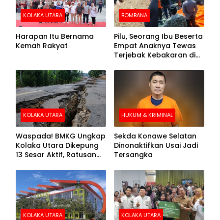
KOLAKA UTARA
BOMBANA
Harapan Itu Bernama
Pilu, Seorang Ibu Beserta
Kemah Rakyat
Empat Anaknya Tewas
Terjebak Kebakaran di
Bombana
KOLAKA UTARA
HUKUM & KRIMINAL
Waspada! BMKG Ungkap
Sekda Konawe Selatan
Kolaka Utara Dikepung
Dinonaktifkan Usai Jadi
13 Sesar Aktif, Ratusan
Tersangka
Gempa Sudah Terekam
KOLAKA UTARA
KOLAKA UTARA