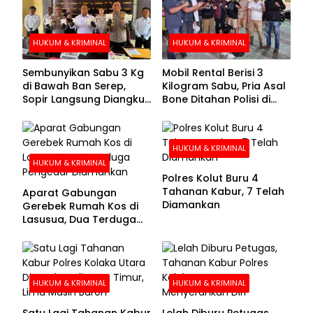
HUKUM & KRIMINAL
HUKUM & KRIMINAL
Sembunyikan Sabu 3 Kg
Mobil Rental Berisi 3
di Bawah Ban Serep,
Kilogram Sabu, Pria Asal
Sopir Langsung Diangkut
Bone Ditahan Polisi di
Polisi
Kolaka
HUKUM & KRIMINAL
HUKUM & KRIMINAL
Polres Kolut Buru 4
Tahanan Kabur, 7 Telah
Aparat Gabungan
Diamankan
Gerebek Rumah Kos di
Lasusua, Dua Terduga
Pengedar Diamankan
HUKUM & KRIMINAL
HUKUM & KRIMINAL
Satu Lagi Tahanan Kabur
Lelah Diburu Petugas,