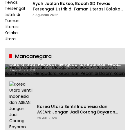
Ayah Jualan Bakso, Bocah SD Tewas
Tersengat Listrik di Taman Literasi Kolaka
Utara
3 Agustus 2026
Mancanegara
Penumpang Batik Air Diduga Coba Buka Pintu
Darurat Saat Pesawat Mengudara, Kepanikan Pecah
di Dalam Kabin
7 Agustus 2026
Korea Utara Sentil Indonesia dan
ASEAN: Jangan Jadi Corong Bayaran
Amerika Serikat
29 Juli 2026