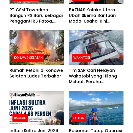
PT CSM Tawarkan
BAZNAS Kolaka Utara
Bangun RS Baru sebagai
Ubah Skema Bantuan
Pengganti RS Patoa,
Modal Usaha, Kini
Begini Respons Sekda
Disalurkan dalam Bentuk
Kolut
Barang Senilai Rp419,5
Juta
KONAWE SELATAN
WAKATOBI
Rumah Petani di Konawe
Tim SAR Cari Nelayan
Selatan Ludes Terbakar
Wakatobi yang Hilang
Melaut, Perahu
Ditemukan Mengapung
Kemasukan Air
BAUBAU
BUTON
Inflasi Sultra Juni 2026
Basarnas Tutup Operasi