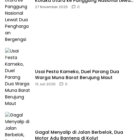
Kolaka Utara ke Panggung Nasional Lewat
Dua Penghargaan Bergengsi
27 November 2025
0
Usai Pesta Kameko, Duel Parang Dua
Warga Muna Barat Berujung Maut
13 Juli 2026
0
Gagal Menyalip di Jalan Berbelok, Dua
Motor Adu Banteng di Kolut