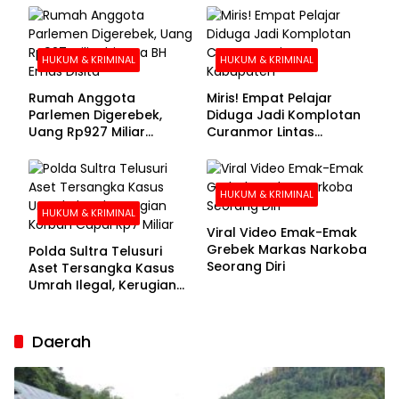
Buronan Segera
Menyerahkan Diri
HUKUM & KRIMINAL
HUKUM & KRIMINAL
Rumah Anggota
Miris! Empat Pelajar
Parlemen Digerebek,
Diduga Jadi Komplotan
Uang Rp927 Miliar
Curanmor Lintas
hingga BH Emas Disita
Kabupaten
HUKUM & KRIMINAL
HUKUM & KRIMINAL
Viral Video Emak-Emak
Grebek Markas Narkoba
Polda Sultra Telusuri
Seorang Diri
Aset Tersangka Kasus
Umrah Ilegal, Kerugian
Korban Capai Rp7 Miliar
Daerah