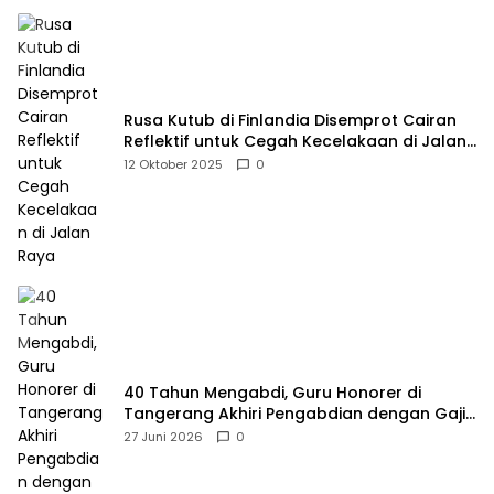
Rusa Kutub di Finlandia Disemprot Cairan
Reflektif untuk Cegah Kecelakaan di Jalan
Raya
12 Oktober 2025
0
40 Tahun Mengabdi, Guru Honorer di
Tangerang Akhiri Pengabdian dengan Gaji
Rp414 Ribu
27 Juni 2026
0