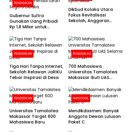
PENDIDIKAN
Dikbud Kolaka Utara
Fokus Revitalisasi
Gubernur Sultra
Sekolah, Anggaran
Gunakan Uang Pribadi
Diproyeksikan Rp30
Rp 1,8 Miliar untuk
Miliar
Beasiswa Mahasiswa,
Pendaftaran Segera
Dibuka
PENDIDIKAN
PENDIDIKAN
Tiga Hari Tanpa Internet,
700 Mahasiswa
Sekolah Relawan JaRIKU
Universitas Tamalatea
Tebar Inspirasi di Desa
Makassar Ikuti UAS
Selama Lima Hari
PENDIDIKAN
NASIONAL
Universitas Tamalatea
Mendikdasmen: Banyak
Makassar Target 600
Anggota Dewan Lulusan
Mahasiswa Baru
Paket C