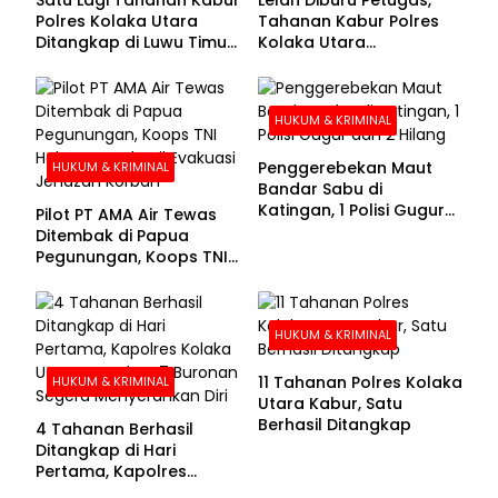
Polres Kolaka Utara
Tahanan Kabur Polres
Ditangkap di Luwu Timur,
Kolaka Utara
Lima Masih Buron
Menyerahkan Diri
HUKUM & KRIMINAL
Penggerebekan Maut
HUKUM & KRIMINAL
Bandar Sabu di
Katingan, 1 Polisi Gugur
Pilot PT AMA Air Tewas
dan 2 Hilang
Ditembak di Papua
Pegunungan, Koops TNI
Habema Berhasil
Evakuasi Jenazah
Korban
HUKUM & KRIMINAL
11 Tahanan Polres Kolaka
HUKUM & KRIMINAL
Utara Kabur, Satu
Berhasil Ditangkap
4 Tahanan Berhasil
Ditangkap di Hari
Pertama, Kapolres
Kolaka Utara Sarankan 7