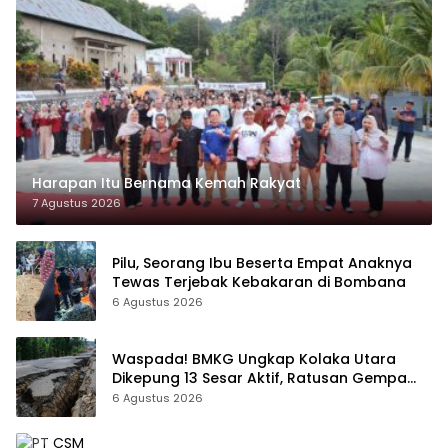
Harapan Itu Bernama Kemah Rakyat
7 Agustus 2026
Pilu, Seorang Ibu Beserta Empat Anaknya
Tewas Terjebak Kebakaran di Bombana
6 Agustus 2026
Waspada! BMKG Ungkap Kolaka Utara
Dikepung 13 Sesar Aktif, Ratusan Gempa
Sudah Terekam
6 Agustus 2026