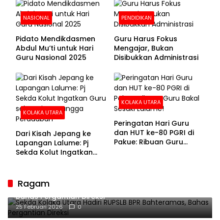
NASIONAL
PENDIDIKAN
Pidato Mendikdasmen
Guru Harus Fokus
Abdul Mu’ti untuk Hari
Mengajar, Bukan
Guru Nasional 2025
Disibukkan Administrasi
KOLAKA UTARA
KOLAKA UTARA
Peringatan Hari Guru
dan HUT ke-80 PGRI di
Dari Kisah Jepang ke
Pakue: Ribuan Guru
Lapangan Lalume: Pj
Bakal Sesaki Lalume!
Sekda Kolut Ingatkan
Guru sebagai
Penyangga Peradaban
Ragam
Sekda Kolaka Utara Hadiri RUPSLB BPR Bahteramas,
Bahas Pergantian Direksi
25 Februari 2026
0