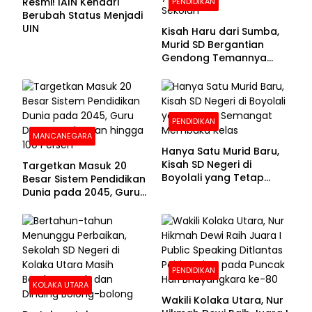
Resmi! IAIN Kendari
PENDIDIKAN
Berubah Status Menjadi
UIN
Kisah Haru dari Sumba,
Murid SD Bergantian
Gendong Temannya
yang Difabel Demi Bisa
Sekolah
PENDIDIKAN
MANCANEGARA
Hanya Satu Murid Baru,
Kisah SD Negeri di
Targetkan Masuk 20
Boyolali yang Tetap
Besar Sistem Pendidikan
Semangat Membuka
Dunia pada 2045, Guru
Kelas
Dapat Tunjangan hingga
100 Persen
PENDIDIKAN
KOLAKA UTARA
Wakili Kolaka Utara, Nur