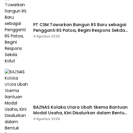
PT CSM Tawarkan Bangun RS Baru sebagai
Pengganti RS Patoa, Begini Respons Sekda
Kolut
4 Agustus 2026
BAZNAS Kolaka Utara Ubah Skema Bantuan
Modal Usaha, Kini Disalurkan dalam Bentuk
Barang Senilai Rp419,5 Juta
4 Agustus 2026