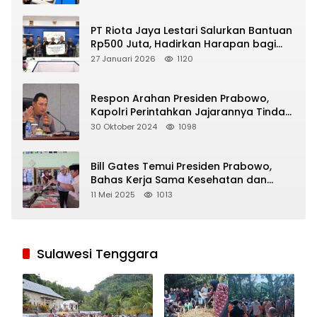
PT Riota Jaya Lestari Salurkan Bantuan
Rp500 Juta, Hadirkan Harapan bagi
Korban Bencana di Sumatera
27 Januari 2026
1120
Respon Arahan Presiden Prabowo,
Kapolri Perintahkan Jajarannya Tindak
Tegas Pelaku Judi Online
30 Oktober 2024
1098
Bill Gates Temui Presiden Prabowo,
Bahas Kerja Sama Kesehatan dan
Program Makan Bergizi Gratis
11 Mei 2025
1013
Sulawesi Tenggara