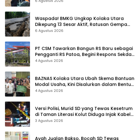
6 Agustus 2026
Waspada! BMKG Ungkap Kolaka Utara
Dikepung 13 Sesar Aktif, Ratusan Gempa
Sudah Terekam
6 Agustus 2026
PT CSM Tawarkan Bangun RS Baru sebagai
Pengganti RS Patoa, Begini Respons Sekda
Kolut
4 Agustus 2026
BAZNAS Kolaka Utara Ubah Skema Bantuan
Modal Usaha, Kini Disalurkan dalam Bentuk
Barang Senilai Rp419,5 Juta
4 Agustus 2026
Versi Polisi, Murid SD yang Tewas Kesetrum
di Taman Literasi Kolut Diduga Injak Kabel
Beraliran Listrik
3 Agustus 2026
Ayah Jualan Bakso, Bocah SD Tewas