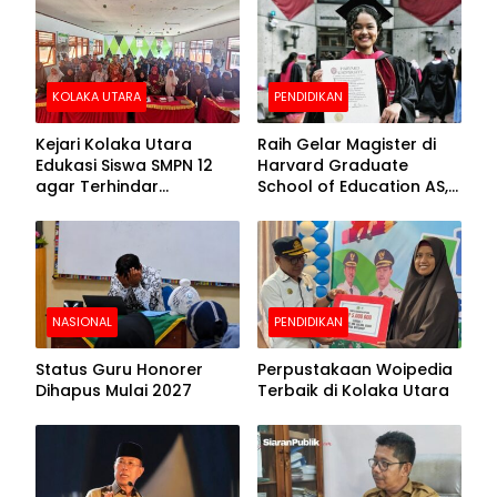
Beralas Tanah dan
Puncak Hari
Dinding Bolong-bolong
Bhayangkara ke-80
KOLAKA UTARA
PENDIDIKAN
Kejari Kolaka Utara
Raih Gelar Magister di
Edukasi Siswa SMPN 12
Harvard Graduate
agar Terhindar
School of Education AS,
Pelanggaran Hukum
Anies Baswedan Unggah
Foto Putrinya Perlihatkan
Ijazah
NASIONAL
PENDIDIKAN
Status Guru Honorer
Perpustakaan Woipedia
Dihapus Mulai 2027
Terbaik di Kolaka Utara