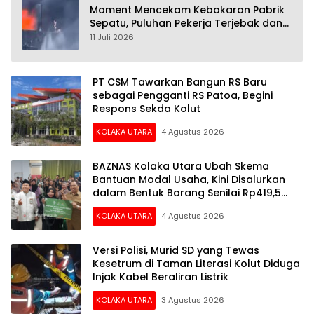
Moment Mencekam Kebakaran Pabrik
Sepatu, Puluhan Pekerja Terjebak dan
28 Orang Tewas
11 Juli 2026
PT CSM Tawarkan Bangun RS Baru
sebagai Pengganti RS Patoa, Begini
Respons Sekda Kolut
KOLAKA UTARA
4 Agustus 2026
BAZNAS Kolaka Utara Ubah Skema
Bantuan Modal Usaha, Kini Disalurkan
dalam Bentuk Barang Senilai Rp419,5
Juta
KOLAKA UTARA
4 Agustus 2026
Versi Polisi, Murid SD yang Tewas
Kesetrum di Taman Literasi Kolut Diduga
Injak Kabel Beraliran Listrik
KOLAKA UTARA
3 Agustus 2026