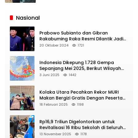
Siaran
Publik
Nasional
Prabowo Subianto dan Gibran
Rakabuming Raka Resmi Dilantik Jadi
Presiden dan Wapres RI
20 Oktober 2024
1721
Indonesia Dikepung 1.728 Gempa
Sepanjang Mei 2025, Berikut Wilayah
Yang Intens Diguncang!
3 Juni 2025
1442
Kolaka Utara Pecahkan Rekor MURI
Makan Bergizi Gratis Dengan Peserta
Terbanyak
18 Februari 2025
1198
Rp16,9 Triliun Digelontorkan untuk
Revitalisasi 16 Ribu Sekolah di Seluruh
Indonesia
13 November 2025
1178