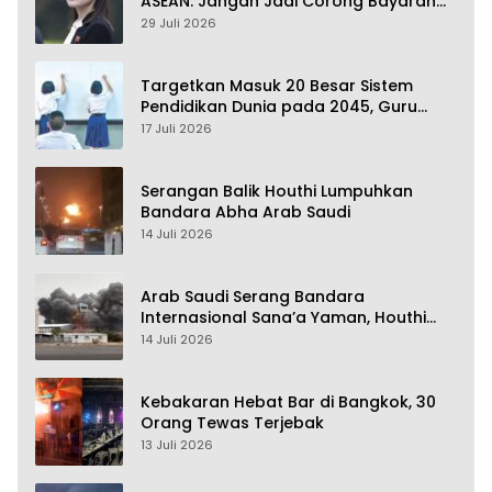
ASEAN: Jangan Jadi Corong Bayaran
Amerika Serikat
29 Juli 2026
Targetkan Masuk 20 Besar Sistem
Pendidikan Dunia pada 2045, Guru
Dapat Tunjangan hingga 100 Persen
17 Juli 2026
Serangan Balik Houthi Lumpuhkan
Bandara Abha Arab Saudi
14 Juli 2026
Arab Saudi Serang Bandara
Internasional Sana’a Yaman, Houthi
Siap Serang Balik
14 Juli 2026
Kebakaran Hebat Bar di Bangkok, 30
Orang Tewas Terjebak
13 Juli 2026