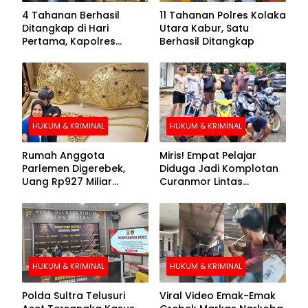
4 Tahanan Berhasil
11 Tahanan Polres Kolaka
Ditangkap di Hari
Utara Kabur, Satu
Pertama, Kapolres
Berhasil Ditangkap
Kolaka Utara Sarankan 7
Buronan Segera
Menyerahkan Diri
HUKUM & KRIMINAL
HUKUM & KRIMINAL
Rumah Anggota
Miris! Empat Pelajar
Parlemen Digerebek,
Diduga Jadi Komplotan
Uang Rp927 Miliar
Curanmor Lintas
hingga BH Emas Disita
Kabupaten
HUKUM & KRIMINAL
HUKUM & KRIMINAL
Polda Sultra Telusuri
Viral Video Emak-Emak