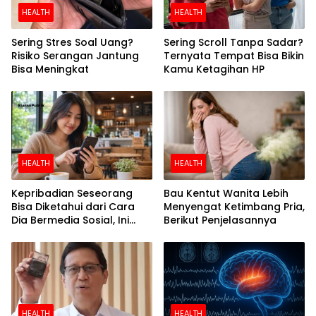
HEALTH
HEALTH
Sering Stres Soal Uang?
Sering Scroll Tanpa Sadar?
Risiko Serangan Jantung
Ternyata Tempat Bisa Bikin
Bisa Meningkat
Kamu Ketagihan HP
HEALTH
HEALTH
Kepribadian Seseorang
Bau Kentut Wanita Lebih
Bisa Diketahui dari Cara
Menyengat Ketimbang Pria,
Dia Bermedia Sosial, Ini
Berikut Penjelasannya
Temuan Peneliti
HEALTH
HEALTH