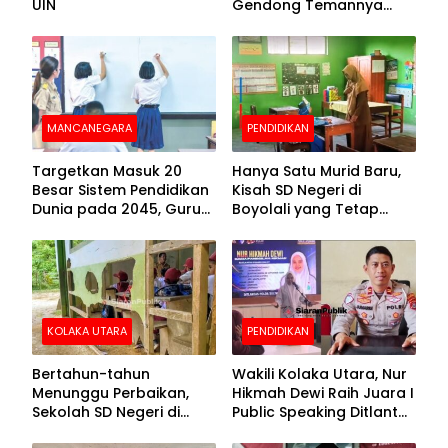
UIN
Gendong Temannya
yang Difabel Demi Bisa
Sekolah
MANCANEGARA
PENDIDIKAN
Targetkan Masuk 20
Hanya Satu Murid Baru,
Besar Sistem Pendidikan
Kisah SD Negeri di
Dunia pada 2045, Guru
Boyolali yang Tetap
Dapat Tunjangan hingga
Semangat Membuka
100 Persen
Kelas
KOLAKA UTARA
PENDIDIKAN
Bertahun-tahun
Wakili Kolaka Utara, Nur
Menunggu Perbaikan,
Hikmah Dewi Raih Juara I
Sekolah SD Negeri di
Public Speaking Ditlantas
Kolaka Utara Masih
Polda Sultra pada