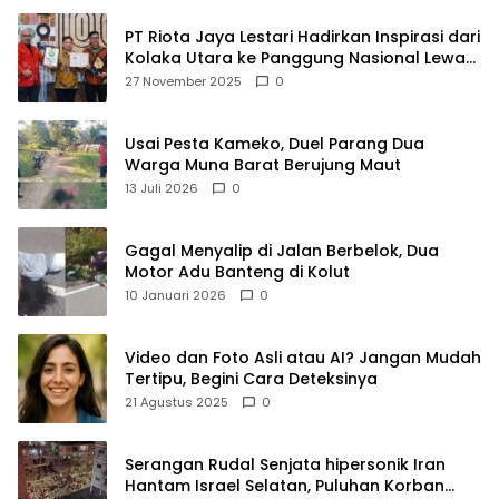
PT Riota Jaya Lestari Hadirkan Inspirasi dari
Kolaka Utara ke Panggung Nasional Lewat
Dua Penghargaan Bergengsi
27 November 2025
0
Usai Pesta Kameko, Duel Parang Dua
Warga Muna Barat Berujung Maut
13 Juli 2026
0
Gagal Menyalip di Jalan Berbelok, Dua
Motor Adu Banteng di Kolut
10 Januari 2026
0
Video dan Foto Asli atau AI? Jangan Mudah
Tertipu, Begini Cara Deteksinya
21 Agustus 2025
0
Serangan Rudal Senjata hipersonik Iran
Hantam Israel Selatan, Puluhan Korban