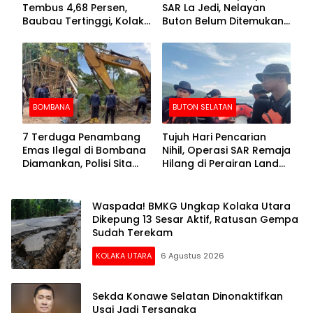
Tembus 4,68 Persen,
SAR La Jedi, Nelayan
Baubau Tertinggi, Kolaka
Buton Belum Ditemukan
Posisi Kedua
Setelah Sepekan Dicari
BOMBANA
BUTON SELATAN
7 Terduga Penambang
Tujuh Hari Pencarian
Emas Ilegal di Bombana
Nihil, Operasi SAR Remaja
Diamankan, Polisi Sita
Hilang di Perairan Lande
Mesin Dompeng hingga
Buton Selatan Dihentikan
Crusher
Waspada! BMKG Ungkap Kolaka Utara
Dikepung 13 Sesar Aktif, Ratusan Gempa
Sudah Terekam
KOLAKA UTARA
6 Agustus 2026
Sekda Konawe Selatan Dinonaktifkan
Usai Jadi Tersangka