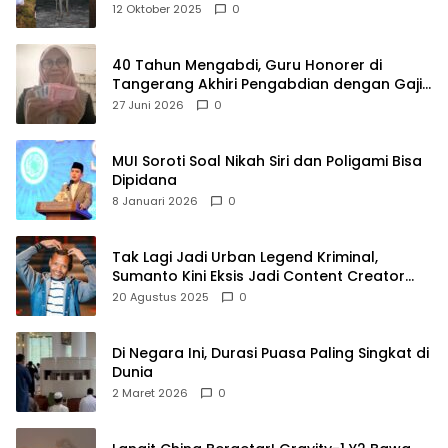
Raya
12 Oktober 2025
0
40 Tahun Mengabdi, Guru Honorer di
Tangerang Akhiri Pengabdian dengan Gaji
Rp414 Ribu
27 Juni 2026
0
MUI Soroti Soal Nikah Siri dan Poligami Bisa
Dipidana
8 Januari 2026
0
Tak Lagi Jadi Urban Legend Kriminal,
Sumanto Kini Eksis Jadi Content Creator
Mukbang
20 Agustus 2025
0
Di Negara Ini, Durasi Puasa Paling Singkat di
Dunia
2 Maret 2026
0