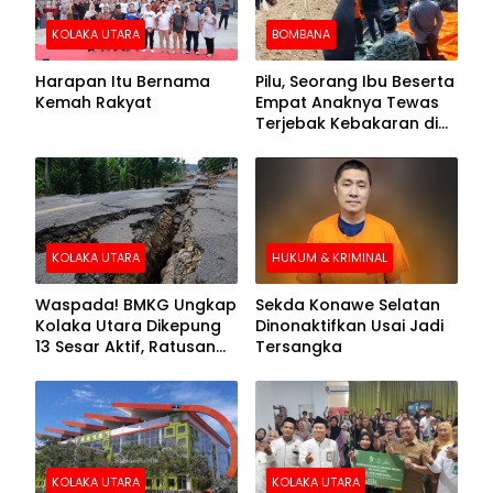
KOLAKA UTARA
BOMBANA
Harapan Itu Bernama
Pilu, Seorang Ibu Beserta
Kemah Rakyat
Empat Anaknya Tewas
Terjebak Kebakaran di
Bombana
KOLAKA UTARA
HUKUM & KRIMINAL
Waspada! BMKG Ungkap
Sekda Konawe Selatan
Kolaka Utara Dikepung
Dinonaktifkan Usai Jadi
13 Sesar Aktif, Ratusan
Tersangka
Gempa Sudah Terekam
KOLAKA UTARA
KOLAKA UTARA