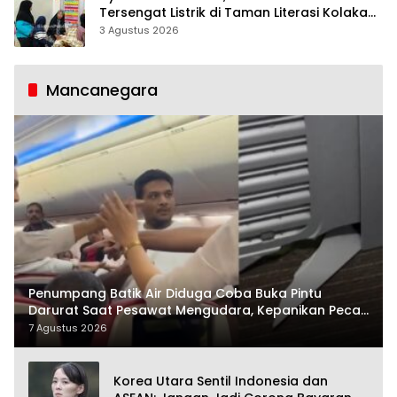
Tersengat Listrik di Taman Literasi Kolaka
Utara
3 Agustus 2026
Mancanegara
Penumpang Batik Air Diduga Coba Buka Pintu
Darurat Saat Pesawat Mengudara, Kepanikan Pecah
di Dalam Kabin
7 Agustus 2026
Korea Utara Sentil Indonesia dan