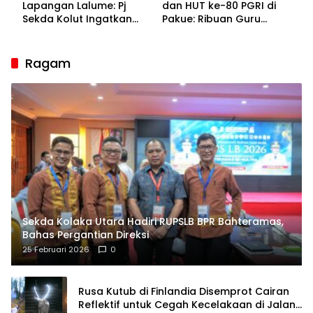
Lapangan Lalume: Pj
dan HUT ke-80 PGRI di
Sekda Kolut Ingatkan
Pakue: Ribuan Guru
Guru sebagai
Bakal Sesaki Lalume!
Penyangga Peradaban
Ragam
Sekda Kolaka Utara Hadiri RUPSLB BPR Bahteramas,
Bahas Pergantian Direksi
25 Februari 2026
0
Rusa Kutub di Finlandia Disemprot Cairan
Reflektif untuk Cegah Kecelakaan di Jalan