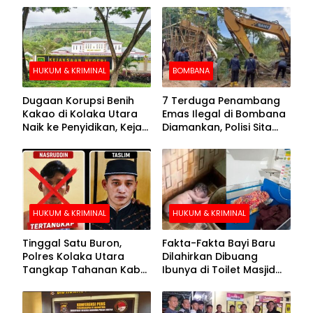
HUKUM & KRIMINAL
BOMBANA
Dugaan Korupsi Benih
7 Terduga Penambang
Kakao di Kolaka Utara
Emas Ilegal di Bombana
Naik ke Penyidikan, Kejari
Diamankan, Polisi Sita
Periksa Sejumlah Pihak
Mesin Dompeng hingga
Crusher
HUKUM & KRIMINAL
HUKUM & KRIMINAL
Tinggal Satu Buron,
Fakta-Fakta Bayi Baru
Polres Kolaka Utara
Dilahirkan Dibuang
Tangkap Tahanan Kabur
Ibunya di Toilet Masjid
ke-10 di Hari ke-21
Kolaka Utara
Pengejaran