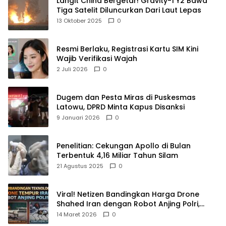
Langit China Bergetar! Gravity-1 Y2 Bawa
Tiga Satelit Diluncurkan Dari Laut Lepas
13 Oktober 2025
0
Resmi Berlaku, Registrasi Kartu SIM Kini
Wajib Verifikasi Wajah
2 Juli 2026
0
Dugem dan Pesta Miras di Puskesmas
Latowu, DPRD Minta Kapus Disanksi
9 Januari 2026
0
Penelitian: Cekungan Apollo di Bulan
Terbentuk 4,16 Miliar Tahun Silam
21 Agustus 2025
0
Viral! Netizen Bandingkan Harga Drone
Shahed Iran dengan Robot Anjing Polri,
Selisihnya Capai 5 Kali Lipat
14 Maret 2026
0