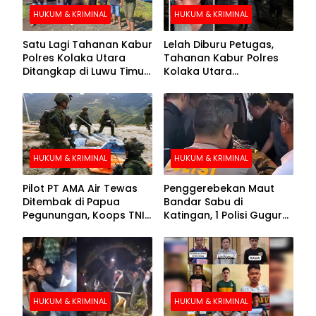
HUKUM & KRIMINAL
HUKUM & KRIMINAL
Satu Lagi Tahanan Kabur
Lelah Diburu Petugas,
Polres Kolaka Utara
Tahanan Kabur Polres
Ditangkap di Luwu Timur,
Kolaka Utara
Lima Masih Buron
Menyerahkan Diri
HUKUM & KRIMINAL
HUKUM & KRIMINAL
Pilot PT AMA Air Tewas
Penggerebekan Maut
Ditembak di Papua
Bandar Sabu di
Pegunungan, Koops TNI
Katingan, 1 Polisi Gugur
Habema Berhasil
dan 2 Hilang
Evakuasi Jenazah
Korban
HUKUM & KRIMINAL
HUKUM & KRIMINAL