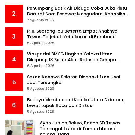
Penumpang Batik Air Diduga Coba Buka Pintu
2
Darurat Saat Pesawat Mengudara, Kepanikan
Pecah di Dalam Kabin
7 Agustus 2026
Pilu, Seorang Ibu Beserta Empat Anaknya
3
Tewas Terjebak Kebakaran di Bombana
6 Agustus 2026
Waspada! BMKG Ungkap Kolaka Utara
4
Dikepung 13 Sesar Aktif, Ratusan Gempa
Sudah Terekam
6 Agustus 2026
Sekda Konawe Selatan Dinonaktifkan Usai
5
Jadi Tersangka
5 Agustus 2026
Budaya Membaca di Kolaka Utara Didorong
6
Lewat Lapak Baca dan Diskusi
5 Agustus 2026
Ayah Jualan Bakso, Bocah SD Tewas
Tersengat Listrik di Taman Literasi
Kolaka Utara