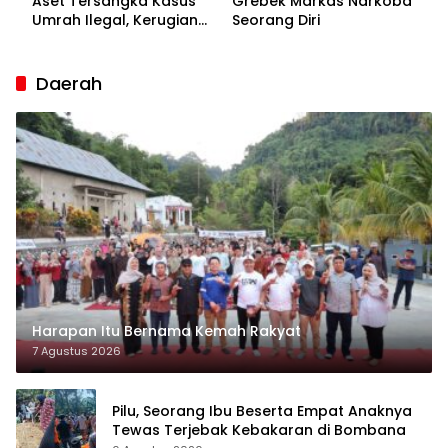
Aset Tersangka Kasus
Grebek Markas Narkoba
Umrah Ilegal, Kerugian
Seorang Diri
Korban Capai Rp7 Miliar
Daerah
Harapan Itu Bernama Kemah Rakyat
7 Agustus 2026
Pilu, Seorang Ibu Beserta Empat Anaknya
Tewas Terjebak Kebakaran di Bombana