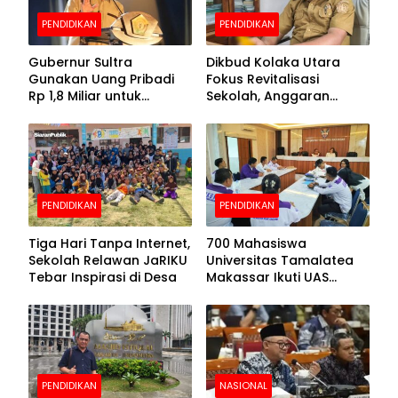
PENDIDIKAN
PENDIDIKAN
Gubernur Sultra
Dikbud Kolaka Utara
Gunakan Uang Pribadi
Fokus Revitalisasi
Rp 1,8 Miliar untuk
Sekolah, Anggaran
Beasiswa Mahasiswa,
Diproyeksikan Rp30
Pendaftaran Segera
Miliar
Dibuka
PENDIDIKAN
PENDIDIKAN
Tiga Hari Tanpa Internet,
700 Mahasiswa
Sekolah Relawan JaRIKU
Universitas Tamalatea
Tebar Inspirasi di Desa
Makassar Ikuti UAS
Selama Lima Hari
PENDIDIKAN
NASIONAL