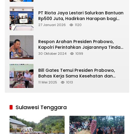
PT Riota Jaya Lestari Salurkan Bantuan
Rp500 Juta, Hadirkan Harapan bagi
Korban Bencana di Sumatera
27 Januari 2026
1120
Respon Arahan Presiden Prabowo,
Kapolri Perintahkan Jajarannya Tindak
Tegas Pelaku Judi Online
30 Oktober 2024
1099
Bill Gates Temui Presiden Prabowo,
Bahas Kerja Sama Kesehatan dan
Program Makan Bergizi Gratis
11 Mei 2025
1013
Sulawesi Tenggara