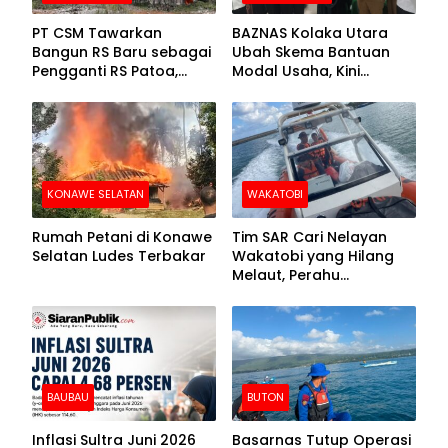
PT CSM Tawarkan
BAZNAS Kolaka Utara
Bangun RS Baru sebagai
Ubah Skema Bantuan
Pengganti RS Patoa,
Modal Usaha, Kini
Begini Respons Sekda
Disalurkan dalam Bentuk
Kolut
Barang Senilai Rp419,5
Juta
KONAWE SELATAN
WAKATOBI
Rumah Petani di Konawe
Tim SAR Cari Nelayan
Selatan Ludes Terbakar
Wakatobi yang Hilang
Melaut, Perahu
Ditemukan Mengapung
Kemasukan Air
BAUBAU
BUTON
Inflasi Sultra Juni 2026
Basarnas Tutup Operasi