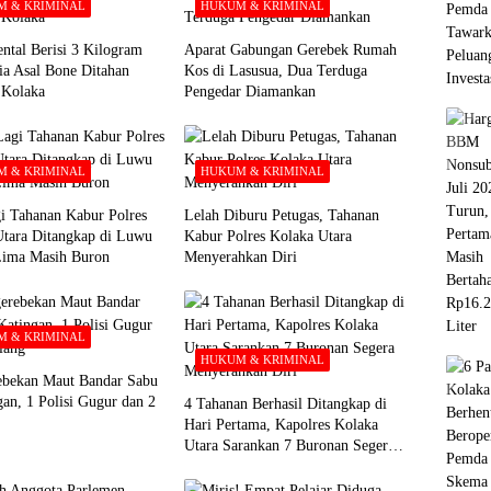
 & KRIMINAL
HUKUM & KRIMINAL
ntal Berisi 3 Kilogram
Aparat Gabungan Gerebek Rumah
ia Asal Bone Ditahan
Kos di Lasusua, Dua Terduga
i Kolaka
Pengedar Diamankan
 & KRIMINAL
HUKUM & KRIMINAL
i Tahanan Kabur Polres
Lelah Diburu Petugas, Tahanan
Utara Ditangkap di Luwu
Kabur Polres Kolaka Utara
Lima Masih Buron
Menyerahkan Diri
 & KRIMINAL
HUKUM & KRIMINAL
ebekan Maut Bandar Sabu
gan, 1 Polisi Gugur dan 2
4 Tahanan Berhasil Ditangkap di
Hari Pertama, Kapolres Kolaka
Utara Sarankan 7 Buronan Segera
Menyerahkan Diri