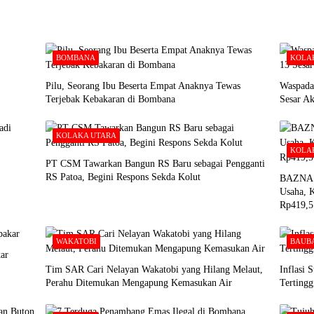
BOMBANA
KOLA
Pilu, Seorang Ibu Beserta Empat Anaknya Tewas
Waspada
Terjebak Kebakaran di Bombana
Sesar A
KOLAKA UTARA
KOLA
PT CSM Tawarkan Bangun RS Baru sebagai Pengganti
RS Patoa, Begini Respons Sekda Kolut
BAZNAS 
Usaha, K
Rp419,5
WAKATOBI
BAUB
ar
Tim SAR Cari Nelayan Wakatobi yang Hilang Melaut,
Inflasi 
Perahu Ditemukan Mengapung Kemasukan Air
Tertingg