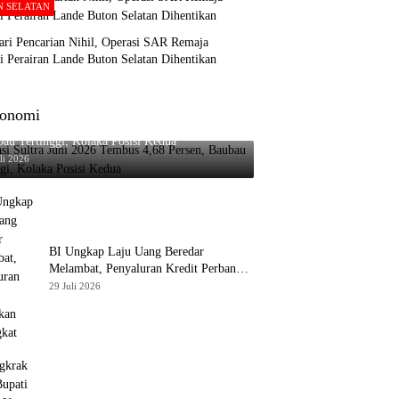
N SELATAN
ari Pencarian Nihil, Operasi SAR Remaja
i Perairan Lande Buton Selatan Dihentikan
onomi
asi Sultra Juni 2026 Tembus 4,68 Persen,
au Tertinggi, Kolaka Posisi Kedua
li 2026
BI Ungkap Laju Uang Beredar
Melambat, Penyaluran Kredit Perbankan
Meningkat
29 Juli 2026