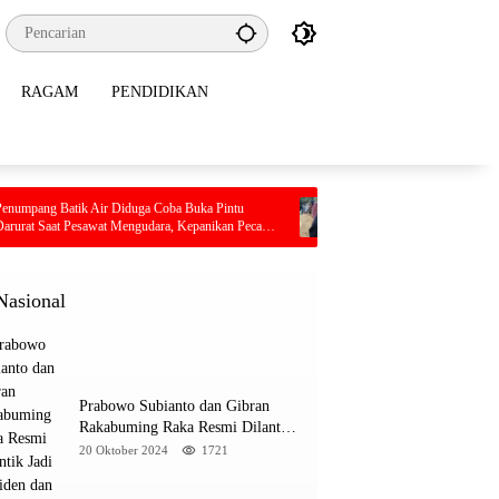
RAGAM
PENDIDIKAN
r Diduga Coba Buka Pintu
Pilu, Seorang Ibu Beserta Empat Anaknya Tew
at Mengudara, Kepanikan Pecah
Terjebak Kebakaran di Bombana
Nasional
Prabowo Subianto dan Gibran
Rakabuming Raka Resmi Dilantik
Jadi Presiden dan Wapres RI
20 Oktober 2024
1721