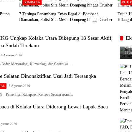
BOMBANA
BUTO
 Buton
7 Terduga Penambang Emas Ilegal di Bombana
Tujuh H
Diamankan, Polisi Sita Mesin Dompeng hingga Crusher
Hilang d
G Ungkap Kolaka Utara Dikepung 13 Sesar Aktif,
Ek
Infl
pa Sudah Terekam
Baub
31 Ju
6 Agustus 2026
dan Meteorologi, Klimatologi, dan Geofisika…
 Selatan Dinonaktifkan Usai Jadi Tersangka
NAL
5 Agustus 2026
Pemerintah Kabupaten Konawe Selatan resmi…
ca di Kolaka Utara Didorong Lewat Lapak Baca
Agustus 2026