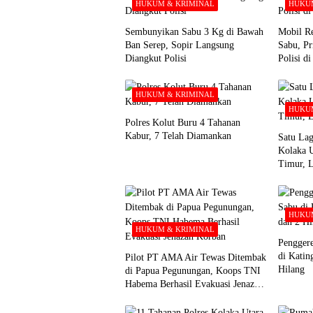
HUKUM & KRIMINAL
HUKUM
Sembunyikan Sabu 3 Kg di Bawah
Mobil Re
Ban Serep, Sopir Langsung
Sabu, Pr
Diangkut Polisi
Polisi d
HUKUM & KRIMINAL
HUKUM
Polres Kolut Buru 4 Tahanan
Kabur, 7 Telah Diamankan
Satu Lag
Kolaka 
Timur, 
HUKUM
HUKUM & KRIMINAL
Pengger
di Katin
Pilot PT AMA Air Tewas Ditembak
Hilang
di Papua Pegunungan, Koops TNI
Habema Berhasil Evakuasi Jenazah
Korban