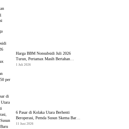
Harga BBM Nonsubsidi Juli 2026
Turun, Pertamax Masih Bertahan
Rp16.250 per Liter
1 Juli 2026
6 Pasar di Kolaka Utara Berhenti
Beroperasi, Pemda Susun Skema Baru
Pulihkan Perdagangan
11 Juni 2026