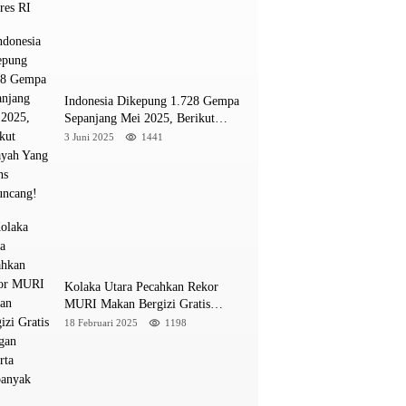
INE
a M 5,4 Guncang Buol, Warga Panik Menyelamat
Indonesia Dikepung 1.728 Gempa
ung
Sepanjang Mei 2025, Berikut
Wilayah Yang Intens Diguncang!
3 Juni 2025
1441
026
Kolaka Utara Pecahkan Rekor
MURI Makan Bergizi Gratis
Dengan Peserta Terbanyak
18 Februari 2025
1198