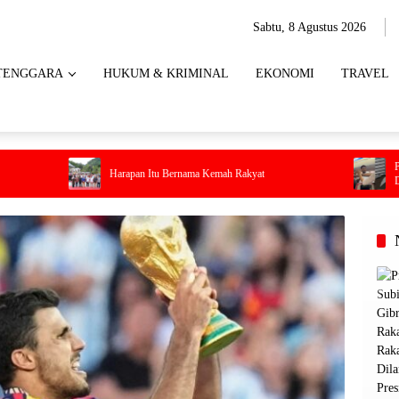
Sabtu, 8 Agustus 2026
TENGGARA
HUKUM & KRIMINAL
EKONOMI
TRAVEL
Penumpang Batik Ai
Harapan Itu Bernama Kemah Rakyat
Darurat Saat Pesaw
di Dalam Kabin