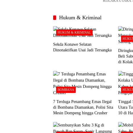
KOLAKA UTARA – U
Hukum & Kriminal
HUKUM & KRIMINAL
HUKUM
Sekda Konawe Selatan
Dinonaktifkan Usai Jadi Tersangka
Diringku
Beli Sa
di Kolak
BOMBANA
HUKUM
7 Terduga Penambang Emas Ilegal
Tinggal 
di Bombana Diamankan, Polisi Sita
Utara Ta
Mesin Dompeng hingga Crusher
10 di Ha