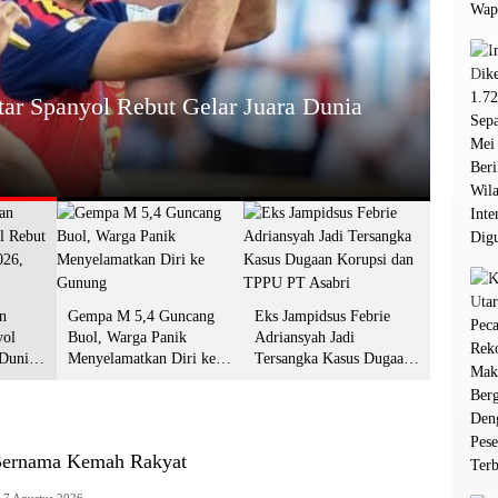
HEADL
tar Spanyol Rebut Gelar Juara Dunia
Gemp
Gun
13 Juli 2
n
Gempa M 5,4 Guncang
Eks Jampidsus Febrie
yol
Buol, Warga Panik
Adriansyah Jadi
 Dunia
Menyelamatkan Diri ke
Tersangka Kasus Dugaan
git Jari
Gunung
Korupsi dan TPPU PT
Asabri
Bernama Kemah Rakyat