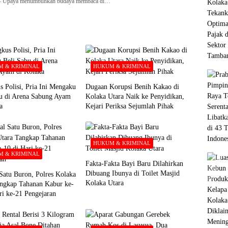
paya menumbuhkan budaya membaca di…
 & KRIMINAL
HUKUM & KRIMINAL
s Polisi, Pria Ini Mengaku
Dugaan Korupsi Benih Kakao di
bu di Arena Sabung Ayam
Kolaka Utara Naik ke Penyidikan,
a
Kejari Periksa Sejumlah Pihak
HUKUM & KRIMINAL
 & KRIMINAL
Fakta-Fakta Bayi Baru Dilahirkan
Dibuang Ibunya di Toilet Masjid
Satu Buron, Polres Kolaka
Kolaka Utara
ngkap Tahanan Kabur ke-
ri ke-21 Pengejaran