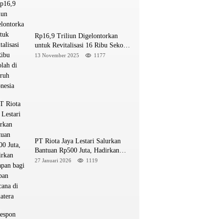
Rp16,9 Triliun Digelontorkan
untuk Revitalisasi 16 Ribu Sekolah
di Seluruh Indonesia
13 November 2025
1177
PT Riota Jaya Lestari Salurkan
Bantuan Rp500 Juta, Hadirkan
Harapan bagi Korban Bencana di
27 Januari 2026
1119
Sumatera