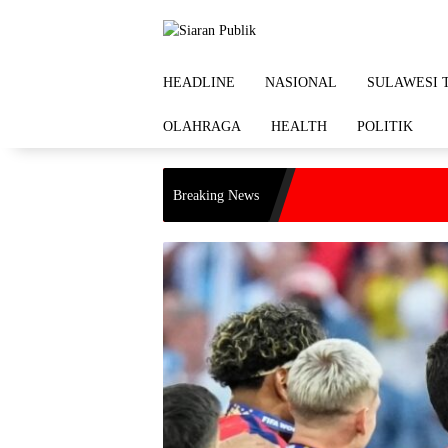
Langsung
ke
konten
HEADLINE
NASIONAL
SULAWESI 
OLAHRAGA
HEALTH
POLITIK
Breaking News