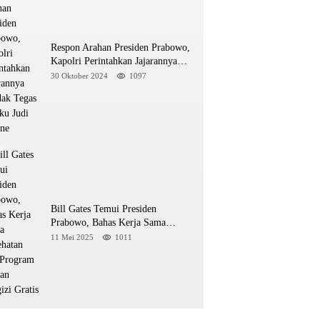
Respon Arahan Presiden Prabowo,
Kapolri Perintahkan Jajarannya
Tindak Tegas Pelaku Judi Online
30 Oktober 2024
1097
Bill Gates Temui Presiden
Prabowo, Bahas Kerja Sama
Kesehatan dan Program Makan
11 Mei 2025
1011
Bergizi Gratis