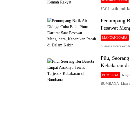
KOLAKA UTARA
PAGI masih muda ke
Penumpang Ba
Pesawat Meng
MANCANEGARA
Suasana mencekam te
Pilu, Seoran
Kebakaran d
BOMBANA
6 Agu
BOMBANA- Lima oran
Siaran
Publik