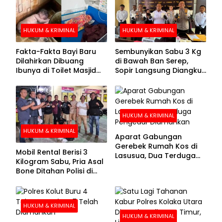
HUKUM & KRIMINAL
HUKUM & KRIMINAL
Fakta-Fakta Bayi Baru
Sembunyikan Sabu 3 Kg
Dilahirkan Dibuang
di Bawah Ban Serep,
Ibunya di Toilet Masjid
Sopir Langsung Diangkut
Kolaka Utara
Polisi
HUKUM & KRIMINAL
HUKUM & KRIMINAL
Aparat Gabungan
Gerebek Rumah Kos di
Mobil Rental Berisi 3
Lasusua, Dua Terduga
Kilogram Sabu, Pria Asal
Pengedar Diamankan
Bone Ditahan Polisi di
Kolaka
HUKUM & KRIMINAL
HUKUM & KRIMINAL