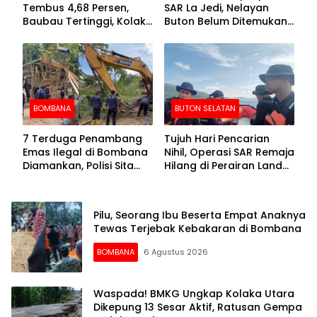
Tembus 4,68 Persen,
SAR La Jedi, Nelayan
Baubau Tertinggi, Kolaka
Buton Belum Ditemukan
Posisi Kedua
Setelah Sepekan Dicari
BOMBANA
BUTON SELATAN
7 Terduga Penambang
Tujuh Hari Pencarian
Emas Ilegal di Bombana
Nihil, Operasi SAR Remaja
Diamankan, Polisi Sita
Hilang di Perairan Lande
Mesin Dompeng hingga
Buton Selatan Dihentikan
Crusher
Pilu, Seorang Ibu Beserta Empat Anaknya
Tewas Terjebak Kebakaran di Bombana
BOMBANA
6 Agustus 2026
Waspada! BMKG Ungkap Kolaka Utara
Dikepung 13 Sesar Aktif, Ratusan Gempa