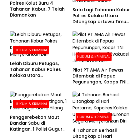
Polres Kolut Buru 4
Tahanan Kabur, 7 Telah
Satu Lagi Tahanan Kabur
Diamankan
Polres Kolaka Utara
Ditangkap di Luwu Timur,
Lima Masih Buron
HUKUM & KRIMINAL
HUKUM & KRIMINAL
Lelah Diburu Petugas,
Tahanan Kabur Polres
Pilot PT AMA Air Tewas
Kolaka Utara
Ditembak di Papua
Menyerahkan Diri
Pegunungan, Koops TNI
Habema Berhasil
Evakuasi Jenazah
Korban
HUKUM & KRIMINAL
Penggerebekan Maut
HUKUM & KRIMINAL
Bandar Sabu di
Katingan, 1 Polisi Gugur
4 Tahanan Berhasil
dan 2 Hilang
Ditangkap di Hari