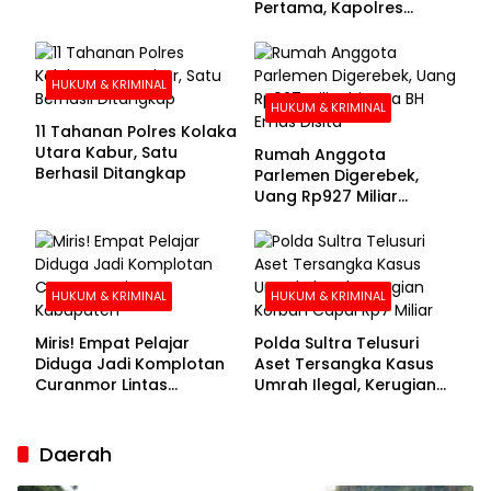
Pertama, Kapolres
Kolaka Utara Sarankan 7
Buronan Segera
Menyerahkan Diri
HUKUM & KRIMINAL
HUKUM & KRIMINAL
11 Tahanan Polres Kolaka
Utara Kabur, Satu
Rumah Anggota
Berhasil Ditangkap
Parlemen Digerebek,
Uang Rp927 Miliar
hingga BH Emas Disita
HUKUM & KRIMINAL
HUKUM & KRIMINAL
Miris! Empat Pelajar
Polda Sultra Telusuri
Diduga Jadi Komplotan
Aset Tersangka Kasus
Curanmor Lintas
Umrah Ilegal, Kerugian
Kabupaten
Korban Capai Rp7 Miliar
Daerah