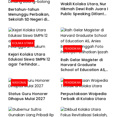
Wakili Kolaka Utara, Nur
Hikmah Dewi Raih Juara I
Bertahun-tahun
Public Speaking Ditlantas
Menunggu Perbaikan,
Polda Sultra pada
Sekolah SD Negeri di
Puncak Hari
Kolaka Utara Masih
Bhayangkara ke-80
Beralas Tanah dan
Dinding Bolong-bolong
KOLAKA UTARA
PENDIDIKAN
Kejari Kolaka Utara
Edukasi Siswa SMPN 12
Raih Gelar Magister di
agar Terhindar
Harvard Graduate
Pelanggaran Hukum
School of Education AS,
Anies Baswedan Unggah
Foto Putrinya Perlihatkan
NASIONAL
PENDIDIKAN
Ijazah
Status Guru Honorer
Perpustakaan Woipedia
Dihapus Mulai 2027
Terbaik di Kolaka Utara