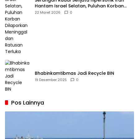
Serangan Rudal Senjata hipersonik Iran
Hantam Israel Selatan, Puluhan Korban
Dilaporkan Meninggal dan Ratusan Terluka
22 Maret 2026
0
Bhabinkamtibmas Jadi Recycle BIN
19 Desember 2025
0
Pos Lainnya