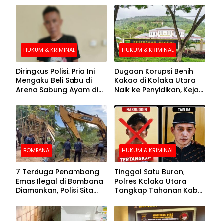
HUKUM & KRIMINAL
HUKUM & KRIMINAL
Diringkus Polisi, Pria Ini
Dugaan Korupsi Benih
Mengaku Beli Sabu di
Kakao di Kolaka Utara
Arena Sabung Ayam di
Naik ke Penyidikan, Kejari
Kolaka
Periksa Sejumlah Pihak
BOMBANA
HUKUM & KRIMINAL
7 Terduga Penambang
Tinggal Satu Buron,
Emas Ilegal di Bombana
Polres Kolaka Utara
Diamankan, Polisi Sita
Tangkap Tahanan Kabur
Mesin Dompeng hingga
ke-10 di Hari ke-21
Crusher
Pengejaran