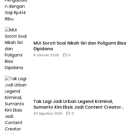
MUI Soroti Soal Nikah Siri dan Poligami Bisa
Dipidana
8 Januari 2026
0
Tak Lagi Jadi Urban Legend Kriminal,
Sumanto Kini Eksis Jadi Content Creator
Mukbang
20 Agustus 2025
0