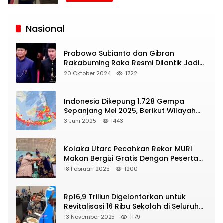
Siaran
Publik
Nasional
Prabowo Subianto dan Gibran
Rakabuming Raka Resmi Dilantik Jadi
Presiden dan Wapres RI
20 Oktober 2024
1722
Indonesia Dikepung 1.728 Gempa
Sepanjang Mei 2025, Berikut Wilayah
Yang Intens Diguncang!
3 Juni 2025
1443
Kolaka Utara Pecahkan Rekor MURI
Makan Bergizi Gratis Dengan Peserta
Terbanyak
18 Februari 2025
1200
Rp16,9 Triliun Digelontorkan untuk
Revitalisasi 16 Ribu Sekolah di Seluruh
Indonesia
13 November 2025
1179