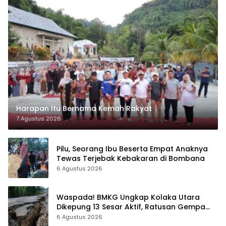
Harapan Itu Bernama Kemah Rakyat
7 Agustus 2026
Pilu, Seorang Ibu Beserta Empat Anaknya
Tewas Terjebak Kebakaran di Bombana
6 Agustus 2026
Waspada! BMKG Ungkap Kolaka Utara
Dikepung 13 Sesar Aktif, Ratusan Gempa
Sudah Terekam
6 Agustus 2026