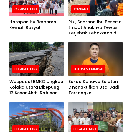
KOLAKA UTARA
BOMBANA
Harapan Itu Bernama
Pilu, Seorang Ibu Beserta
Kemah Rakyat
Empat Anaknya Tewas
Terjebak Kebakaran di
Bombana
KOLAKA UTARA
HUKUM & KRIMINAL
Waspada! BMKG Ungkap
Sekda Konawe Selatan
Kolaka Utara Dikepung
Dinonaktifkan Usai Jadi
13 Sesar Aktif, Ratusan
Tersangka
Gempa Sudah Terekam
KOLAKA UTARA
KOLAKA UTARA