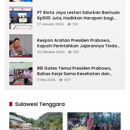
PT Riota Jaya Lestari Salurkan Bantuan
Rp500 Juta, Hadirkan Harapan bagi
Korban Bencana di Sumatera
27 Januari 2026
1121
Respon Arahan Presiden Prabowo,
Kapolri Perintahkan Jajarannya Tindak
Tegas Pelaku Judi Online
30 Oktober 2024
1101
Bill Gates Temui Presiden Prabowo,
Bahas Kerja Sama Kesehatan dan
Program Makan Bergizi Gratis
11 Mei 2025
1017
Sulawesi Tenggara