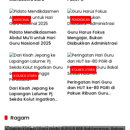
NASIONAL
PENDIDIKAN
Pidato Mendikdasmen
Guru Harus Fokus
Abdul Mu’ti untuk Hari
Mengajar, Bukan
Guru Nasional 2025
Disibukkan Administrasi
KOLAKA UTARA
KOLAKA UTARA
Peringatan Hari Guru
dan HUT ke-80 PGRI di
Dari Kisah Jepang ke
Pakue: Ribuan Guru
Lapangan Lalume: Pj
Bakal Sesaki Lalume!
Sekda Kolut Ingatkan
Guru sebagai
Penyangga Peradaban
Ragam
Sekda Kolaka Utara Hadiri RUPSLB BPR Bahteramas,
Bahas Pergantian Direksi