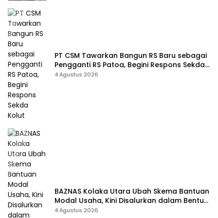
PT CSM Tawarkan Bangun RS Baru sebagai
Pengganti RS Patoa, Begini Respons Sekda
Kolut
4 Agustus 2026
BAZNAS Kolaka Utara Ubah Skema Bantuan
Modal Usaha, Kini Disalurkan dalam Bentuk
Barang Senilai Rp419,5 Juta
4 Agustus 2026