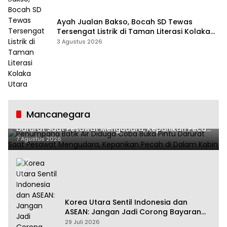
Ayah Jualan Bakso, Bocah SD Tewas
Tersengat Listrik di Taman Literasi Kolaka
Utara
3 Agustus 2026
Mancanegara
Penumpang Batik Air Diduga Coba Buka Pintu
Darurat Saat Pesawat Mengudara, Kepanikan Pecah
di Dalam Kabin
7 Agustus 2026
Korea Utara Sentil Indonesia dan
ASEAN: Jangan Jadi Corong Bayaran
Amerika Serikat
29 Juli 2026