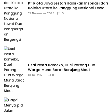
PT Riota Jaya Lestari Hadirkan Inspirasi dari
Kolaka Utara ke Panggung Nasional Lewat
Dua Penghargaan Bergengsi
27 November 2025
0
Usai Pesta Kameko, Duel Parang Dua
Warga Muna Barat Berujung Maut
13 Juli 2026
0