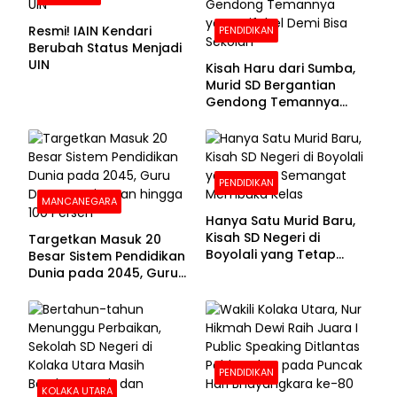
Resmi! IAIN Kendari
PENDIDIKAN
Berubah Status Menjadi
UIN
Kisah Haru dari Sumba,
Murid SD Bergantian
Gendong Temannya
yang Difabel Demi Bisa
Sekolah
PENDIDIKAN
MANCANEGARA
Hanya Satu Murid Baru,
Kisah SD Negeri di
Targetkan Masuk 20
Boyolali yang Tetap
Besar Sistem Pendidikan
Semangat Membuka
Dunia pada 2045, Guru
Kelas
Dapat Tunjangan hingga
100 Persen
PENDIDIKAN
KOLAKA UTARA