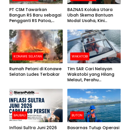
PT CSM Tawarkan
BAZNAS Kolaka Utara
Bangun RS Baru sebagai
Ubah Skema Bantuan
Pengganti RS Patoa,
Modal Usaha, Kini
Begini Respons Sekda
Disalurkan dalam Bentuk
Kolut
Barang Senilai Rp419,5
Juta
KONAWE SELATAN
WAKATOBI
Rumah Petani di Konawe
Tim SAR Cari Nelayan
Selatan Ludes Terbakar
Wakatobi yang Hilang
Melaut, Perahu
Ditemukan Mengapung
Kemasukan Air
BAUBAU
BUTON
Inflasi Sultra Juni 2026
Basarnas Tutup Operasi