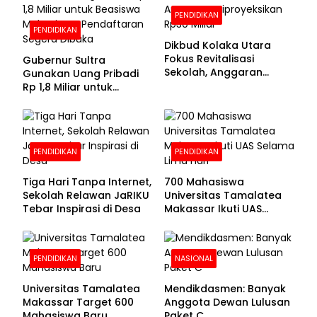
PENDIDIKAN
PENDIDIKAN
Dikbud Kolaka Utara
Fokus Revitalisasi
Gubernur Sultra
Sekolah, Anggaran
Gunakan Uang Pribadi
Diproyeksikan Rp30
Rp 1,8 Miliar untuk
Miliar
Beasiswa Mahasiswa,
Pendaftaran Segera
Dibuka
PENDIDIKAN
PENDIDIKAN
Tiga Hari Tanpa Internet,
700 Mahasiswa
Sekolah Relawan JaRIKU
Universitas Tamalatea
Tebar Inspirasi di Desa
Makassar Ikuti UAS
Selama Lima Hari
PENDIDIKAN
NASIONAL
Universitas Tamalatea
Mendikdasmen: Banyak
Makassar Target 600
Anggota Dewan Lulusan
Mahasiswa Baru
Paket C