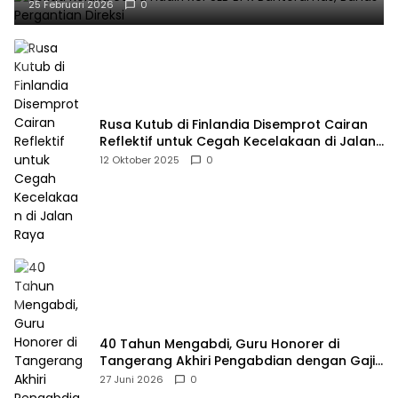
25 Februari 2026
0
Rusa Kutub di Finlandia Disemprot Cairan
Reflektif untuk Cegah Kecelakaan di Jalan
Raya
12 Oktober 2025
0
40 Tahun Mengabdi, Guru Honorer di
Tangerang Akhiri Pengabdian dengan Gaji
Rp414 Ribu
27 Juni 2026
0