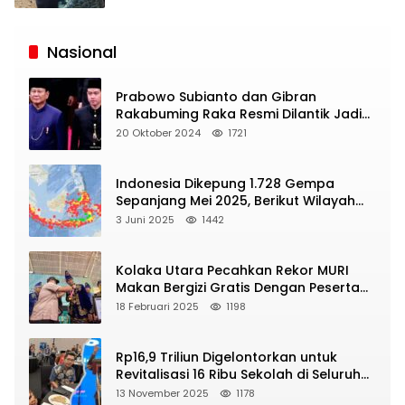
Siaran
Publik
Nasional
Prabowo Subianto dan Gibran
Rakabuming Raka Resmi Dilantik Jadi
Presiden dan Wapres RI
20 Oktober 2024
1721
Indonesia Dikepung 1.728 Gempa
Sepanjang Mei 2025, Berikut Wilayah
Yang Intens Diguncang!
3 Juni 2025
1442
Kolaka Utara Pecahkan Rekor MURI
Makan Bergizi Gratis Dengan Peserta
Terbanyak
18 Februari 2025
1198
Rp16,9 Triliun Digelontorkan untuk
Revitalisasi 16 Ribu Sekolah di Seluruh
Indonesia
13 November 2025
1178