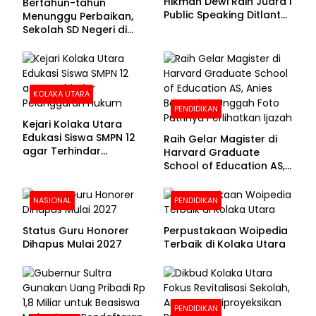
Hikmah Dewi Raih Juara I
Bertahun-tahun
Public Speaking Ditlantas
Menunggu Perbaikan,
Polda Sultra pada
Sekolah SD Negeri di
Puncak Hari
Kolaka Utara Masih
Bhayangkara ke-80
Beralas Tanah dan
Dinding Bolong-bolong
KOLAKA UTARA
PENDIDIKAN
Kejari Kolaka Utara
Edukasi Siswa SMPN 12
Raih Gelar Magister di
agar Terhindar
Harvard Graduate
Pelanggaran Hukum
School of Education AS,
Anies Baswedan Unggah
Foto Putrinya Perlihatkan
NASIONAL
PENDIDIKAN
Ijazah
Status Guru Honorer
Perpustakaan Woipedia
Dihapus Mulai 2027
Terbaik di Kolaka Utara
PENDIDIKAN