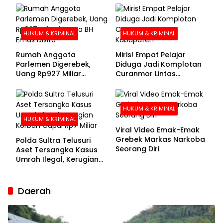
Buronan Segera
Menyerahkan Diri
HUKUM & KRIMINAL
HUKUM & KRIMINAL
Rumah Anggota
Miris! Empat Pelajar
Parlemen Digerebek,
Diduga Jadi Komplotan
Uang Rp927 Miliar
Curanmor Lintas
hingga BH Emas Disita
Kabupaten
HUKUM & KRIMINAL
HUKUM & KRIMINAL
Viral Video Emak-Emak
Grebek Markas Narkoba
Polda Sultra Telusuri
Seorang Diri
Aset Tersangka Kasus
Umrah Ilegal, Kerugian
Korban Capai Rp7 Miliar
Daerah