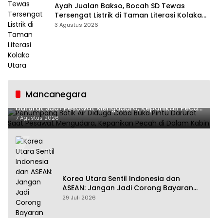
Ayah Jualan Bakso, Bocah SD Tewas
Tersengat Listrik di Taman Literasi Kolaka
Utara
3 Agustus 2026
Mancanegara
Penumpang Batik Air Diduga Coba Buka Pintu
Darurat Saat Pesawat Mengudara, Kepanikan Pecah
di Dalam Kabin
7 Agustus 2026
Korea Utara Sentil Indonesia dan
ASEAN: Jangan Jadi Corong Bayaran
Amerika Serikat
29 Juli 2026