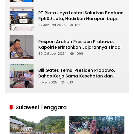
PT Riota Jaya Lestari Salurkan Bantuan
Rp500 Juta, Hadirkan Harapan bagi
Korban Bencana di Sumatera
27 Januari 2026
1120
Respon Arahan Presiden Prabowo,
Kapolri Perintahkan Jajarannya Tindak
Tegas Pelaku Judi Online
30 Oktober 2024
1099
Bill Gates Temui Presiden Prabowo,
Bahas Kerja Sama Kesehatan dan
Program Makan Bergizi Gratis
11 Mei 2025
1013
Sulawesi Tenggara