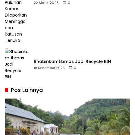
Dilaporkan Meninggal dan Ratusan Terluka
22 Maret 2026
0
Bhabinkamtibmas Jadi Recycle BIN
19 Desember 2025
0
Pos Lainnya