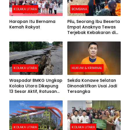
KOLAKA UTARA
BOMBANA
Harapan Itu Bernama
Pilu, Seorang Ibu Beserta
Kemah Rakyat
Empat Anaknya Tewas
Terjebak Kebakaran di
Bombana
KOLAKA UTARA
HUKUM & KRIMINAL
Waspada! BMKG Ungkap
Sekda Konawe Selatan
Kolaka Utara Dikepung
Dinonaktifkan Usai Jadi
13 Sesar Aktif, Ratusan
Tersangka
Gempa Sudah Terekam
KOLAKA UTARA
KOLAKA UTARA