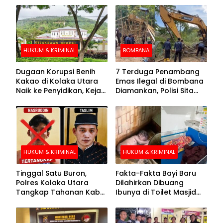
HUKUM & KRIMINAL
BOMBANA
Dugaan Korupsi Benih
7 Terduga Penambang
Kakao di Kolaka Utara
Emas Ilegal di Bombana
Naik ke Penyidikan, Kejari
Diamankan, Polisi Sita
Periksa Sejumlah Pihak
Mesin Dompeng hingga
Crusher
HUKUM & KRIMINAL
HUKUM & KRIMINAL
Tinggal Satu Buron,
Fakta-Fakta Bayi Baru
Polres Kolaka Utara
Dilahirkan Dibuang
Tangkap Tahanan Kabur
Ibunya di Toilet Masjid
ke-10 di Hari ke-21
Kolaka Utara
Pengejaran