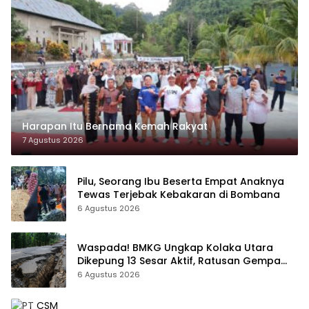
Harapan Itu Bernama Kemah Rakyat
7 Agustus 2026
Pilu, Seorang Ibu Beserta Empat Anaknya
Tewas Terjebak Kebakaran di Bombana
6 Agustus 2026
Waspada! BMKG Ungkap Kolaka Utara
Dikepung 13 Sesar Aktif, Ratusan Gempa
Sudah Terekam
6 Agustus 2026