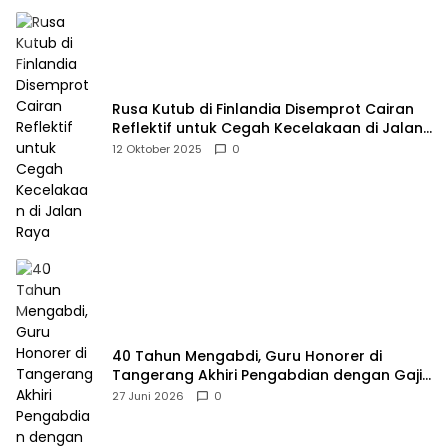
Rusa Kutub di Finlandia Disemprot Cairan
Reflektif untuk Cegah Kecelakaan di Jalan
Raya
12 Oktober 2025
0
40 Tahun Mengabdi, Guru Honorer di
Tangerang Akhiri Pengabdian dengan Gaji
Rp414 Ribu
27 Juni 2026
0