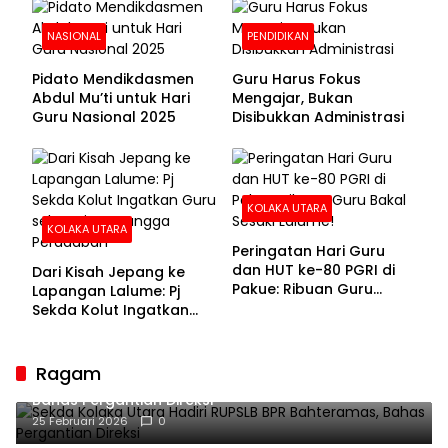
NASIONAL
PENDIDIKAN
Pidato Mendikdasmen
Guru Harus Fokus
Abdul Mu’ti untuk Hari
Mengajar, Bukan
Guru Nasional 2025
Disibukkan Administrasi
KOLAKA UTARA
KOLAKA UTARA
Peringatan Hari Guru
dan HUT ke-80 PGRI di
Dari Kisah Jepang ke
Pakue: Ribuan Guru
Lapangan Lalume: Pj
Bakal Sesaki Lalume!
Sekda Kolut Ingatkan
Guru sebagai
Penyangga Peradaban
Ragam
Sekda Kolaka Utara Hadiri RUPSLB BPR Bahteramas,
Bahas Pergantian Direksi
25 Februari 2026
0