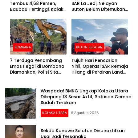
Tembus 4,68 Persen,
SAR La Jedi, Nelayan
Baubau Tertinggi, Kolaka
Buton Belum Ditemukan
Posisi Kedua
Setelah Sepekan Dicari
BOMBANA
BUTON SELATAN
7 Terduga Penambang
Tujuh Hari Pencarian
Emas Ilegal di Bombana
Nihil, Operasi SAR Remaja
Diamankan, Polisi Sita
Hilang di Perairan Lande
Mesin Dompeng hingga
Buton Selatan Dihentikan
Crusher
Waspada! BMKG Ungkap Kolaka Utara
Dikepung 13 Sesar Aktif, Ratusan Gempa
Sudah Terekam
KOLAKA UTARA
6 Agustus 2026
Sekda Konawe Selatan Dinonaktifkan
Usai Jadi Tersangka