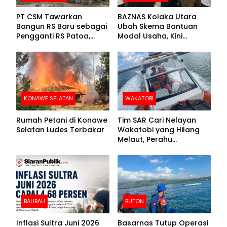
PT CSM Tawarkan
BAZNAS Kolaka Utara
Bangun RS Baru sebagai
Ubah Skema Bantuan
Pengganti RS Patoa,
Modal Usaha, Kini
Begini Respons Sekda
Disalurkan dalam Bentuk
Kolut
Barang Senilai Rp419,5
Juta
KONAWE SELATAN
WAKATOBI
Rumah Petani di Konawe
Tim SAR Cari Nelayan
Selatan Ludes Terbakar
Wakatobi yang Hilang
Melaut, Perahu
Ditemukan Mengapung
Kemasukan Air
BAUBAU
BUTON
Inflasi Sultra Juni 2026
Basarnas Tutup Operasi