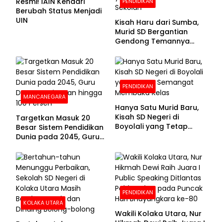
Resmi! IAIN Kendari
PENDIDIKAN
Berubah Status Menjadi
UIN
Kisah Haru dari Sumba,
Murid SD Bergantian
Gendong Temannya
yang Difabel Demi Bisa
Sekolah
PENDIDIKAN
MANCANEGARA
Hanya Satu Murid Baru,
Kisah SD Negeri di
Targetkan Masuk 20
Boyolali yang Tetap
Besar Sistem Pendidikan
Semangat Membuka
Dunia pada 2045, Guru
Kelas
Dapat Tunjangan hingga
100 Persen
PENDIDIKAN
KOLAKA UTARA
Wakili Kolaka Utara, Nur