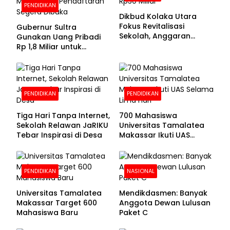
PENDIDIKAN
Dikbud Kolaka Utara
Fokus Revitalisasi
Gubernur Sultra
Sekolah, Anggaran
Gunakan Uang Pribadi
Diproyeksikan Rp30
Rp 1,8 Miliar untuk
Miliar
Beasiswa Mahasiswa,
Pendaftaran Segera
Dibuka
PENDIDIKAN
PENDIDIKAN
Tiga Hari Tanpa Internet,
700 Mahasiswa
Sekolah Relawan JaRIKU
Universitas Tamalatea
Tebar Inspirasi di Desa
Makassar Ikuti UAS
Selama Lima Hari
PENDIDIKAN
NASIONAL
Universitas Tamalatea
Mendikdasmen: Banyak
Makassar Target 600
Anggota Dewan Lulusan
Mahasiswa Baru
Paket C