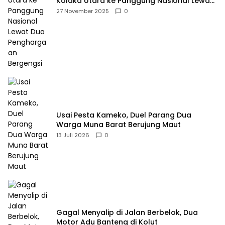
Kolaka Utara ke Panggung Nasional Lewat
Dua Penghargaan Bergengsi
27 November 2025
0
Usai Pesta Kameko, Duel Parang Dua
Warga Muna Barat Berujung Maut
13 Juli 2026
0
Gagal Menyalip di Jalan Berbelok, Dua
Motor Adu Banteng di Kolut