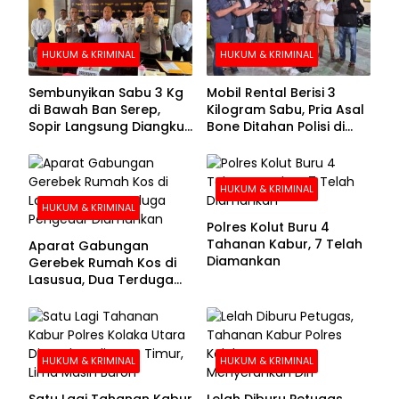
HUKUM & KRIMINAL
HUKUM & KRIMINAL
Sembunyikan Sabu 3 Kg
Mobil Rental Berisi 3
di Bawah Ban Serep,
Kilogram Sabu, Pria Asal
Sopir Langsung Diangkut
Bone Ditahan Polisi di
Polisi
Kolaka
HUKUM & KRIMINAL
HUKUM & KRIMINAL
Polres Kolut Buru 4
Tahanan Kabur, 7 Telah
Aparat Gabungan
Diamankan
Gerebek Rumah Kos di
Lasusua, Dua Terduga
Pengedar Diamankan
HUKUM & KRIMINAL
HUKUM & KRIMINAL
Satu Lagi Tahanan Kabur
Lelah Diburu Petugas,