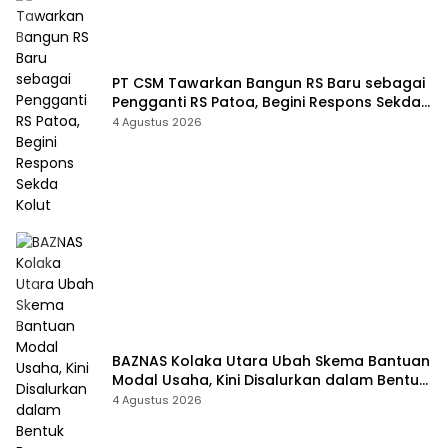
PT CSM Tawarkan Bangun RS Baru sebagai
Pengganti RS Patoa, Begini Respons Sekda
Kolut
4 Agustus 2026
BAZNAS Kolaka Utara Ubah Skema Bantuan
Modal Usaha, Kini Disalurkan dalam Bentuk
Barang Senilai Rp419,5 Juta
4 Agustus 2026