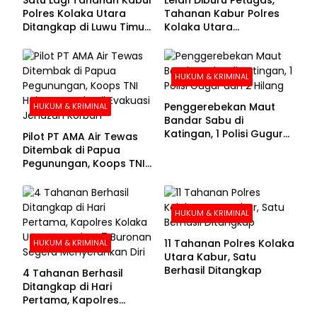
Polres Kolaka Utara
Tahanan Kabur Polres
Ditangkap di Luwu Timur,
Kolaka Utara
Lima Masih Buron
Menyerahkan Diri
HUKUM & KRIMINAL
Penggerebekan Maut
HUKUM & KRIMINAL
Bandar Sabu di
Katingan, 1 Polisi Gugur
Pilot PT AMA Air Tewas
dan 2 Hilang
Ditembak di Papua
Pegunungan, Koops TNI
Habema Berhasil
Evakuasi Jenazah
Korban
HUKUM & KRIMINAL
11 Tahanan Polres Kolaka
HUKUM & KRIMINAL
Utara Kabur, Satu
Berhasil Ditangkap
4 Tahanan Berhasil
Ditangkap di Hari
Pertama, Kapolres
Kolaka Utara Sarankan 7