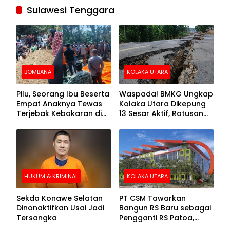
Sulawesi Tenggara
BOMBANA
KOLAKA UTARA
Pilu, Seorang Ibu Beserta
Waspada! BMKG Ungkap
Empat Anaknya Tewas
Kolaka Utara Dikepung
Terjebak Kebakaran di
13 Sesar Aktif, Ratusan
Bombana
Gempa Sudah Terekam
HUKUM & KRIMINAL
KOLAKA UTARA
Sekda Konawe Selatan
PT CSM Tawarkan
Dinonaktifkan Usai Jadi
Bangun RS Baru sebagai
Tersangka
Pengganti RS Patoa,
Begini Respons Sekda