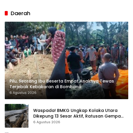
Daerah
Pilu, Seorang Ibu Beserta Empat Anaknya Tewas
Terjebak Kebakaran di Bombana
6 Agustus 2026
Waspada! BMKG Ungkap Kolaka Utara
Dikepung 13 Sesar Aktif, Ratusan Gempa
Sudah Terekam
6 Agustus 2026