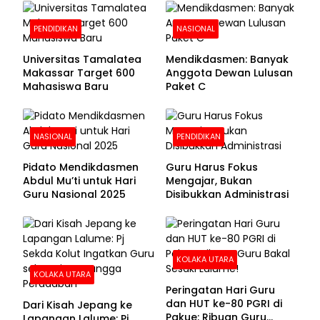
PENDIDIKAN
NASIONAL
Universitas Tamalatea
Mendikdasmen: Banyak
Makassar Target 600
Anggota Dewan Lulusan
Mahasiswa Baru
Paket C
NASIONAL
PENDIDIKAN
Pidato Mendikdasmen
Guru Harus Fokus
Abdul Mu’ti untuk Hari
Mengajar, Bukan
Guru Nasional 2025
Disibukkan Administrasi
KOLAKA UTARA
KOLAKA UTARA
Peringatan Hari Guru
dan HUT ke-80 PGRI di
Dari Kisah Jepang ke
Pakue: Ribuan Guru
Lapangan Lalume: Pj