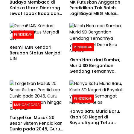
Budaya Membaca di
MK Putuskan Anggaran
Kolaka Utara Didorong
Pendidikan Tak Boleh
Lewat Lapak Baca dan
Lagi Biayai MBG Mulai
Diskusi
APBN 2028
PENDIDIKAN
Resmi! IAIN Kendari
PENDIDIKAN
Berubah Status Menjadi
UIN
Kisah Haru dari Sumba,
Murid SD Bergantian
Gendong Temannya
yang Difabel Demi Bisa
Sekolah
PENDIDIKAN
MANCANEGARA
Hanya Satu Murid Baru,
Kisah SD Negeri di
Targetkan Masuk 20
Boyolali yang Tetap
Besar Sistem Pendidikan
Semangat Membuka
Dunia pada 2045, Guru