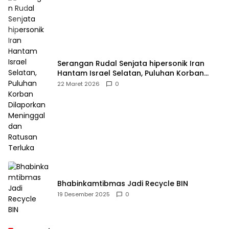
Serangan Rudal Senjata hipersonik Iran
Hantam Israel Selatan, Puluhan Korban
Dilaporkan Meninggal dan Ratusan Terluka
22 Maret 2026
0
Bhabinkamtibmas Jadi Recycle BIN
19 Desember 2025
0