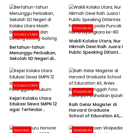
Kelas
Dapat Tunjangan hingga
100 Persen
PENDIDIKAN
KOLAKA UTARA
Wakili Kolaka Utara, Nur
Hikmah Dewi Raih Juara I
Bertahun-tahun
Public Speaking Ditlantas
Menunggu Perbaikan,
Polda Sultra pada
Sekolah SD Negeri di
Puncak Hari
Kolaka Utara Masih
Bhayangkara ke-80
Beralas Tanah dan
Dinding Bolong-bolong
KOLAKA UTARA
PENDIDIKAN
Kejari Kolaka Utara
Edukasi Siswa SMPN 12
Raih Gelar Magister di
agar Terhindar
Harvard Graduate
Pelanggaran Hukum
School of Education AS,
Anies Baswedan Unggah
Foto Putrinya Perlihatkan
NASIONAL
PENDIDIKAN
Ijazah