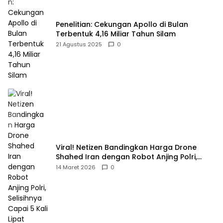
Penelitian: Cekungan Apollo di Bulan
Terbentuk 4,16 Miliar Tahun Silam
21 Agustus 2025
0
Viral! Netizen Bandingkan Harga Drone
Shahed Iran dengan Robot Anjing Polri,
Selisihnya Capai 5 Kali Lipat
14 Maret 2026
0