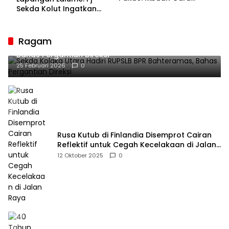
Bakal Sesaki Lalume!
Sekda Kolut Ingatkan
Guru sebagai
Penyangga Peradaban
Ragam
Sekda Kolaka Utara Hadiri RUPSLB BPR Bahteramas,
Bahas Pergantian Direksi
25 Februari 2026
0
Rusa Kutub di Finlandia Disemprot Cairan
Reflektif untuk Cegah Kecelakaan di Jalan
Raya
12 Oktober 2025
0