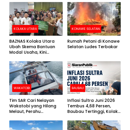
Kolut
KOLAKA UTARA
KONAWE SELATAN
BAZNAS Kolaka Utara
Rumah Petani di Konawe
Ubah Skema Bantuan
Selatan Ludes Terbakar
Modal Usaha, Kini
Disalurkan dalam Bentuk
Barang Senilai Rp419,5
Juta
WAKATOBI
BAUBAU
Tim SAR Cari Nelayan
Inflasi Sultra Juni 2026
Wakatobi yang Hilang
Tembus 4,68 Persen,
Melaut, Perahu
Baubau Tertinggi, Kolaka
Ditemukan Mengapung
Posisi Kedua
Kemasukan Air