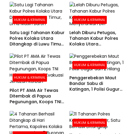
HUKUM & KRIMINAL
HUKUM & KRIMINAL
Satu Lagi Tahanan Kabur
Lelah Diburu Petugas,
Polres Kolaka Utara
Tahanan Kabur Polres
Ditangkap di Luwu Timur,
Kolaka Utara
Lima Masih Buron
Menyerahkan Diri
HUKUM & KRIMINAL
Penggerebekan Maut
HUKUM & KRIMINAL
Bandar Sabu di
Katingan, 1 Polisi Gugur
Pilot PT AMA Air Tewas
dan 2 Hilang
Ditembak di Papua
Pegunungan, Koops TNI
Habema Berhasil
Evakuasi Jenazah
Korban
HUKUM & KRIMINAL