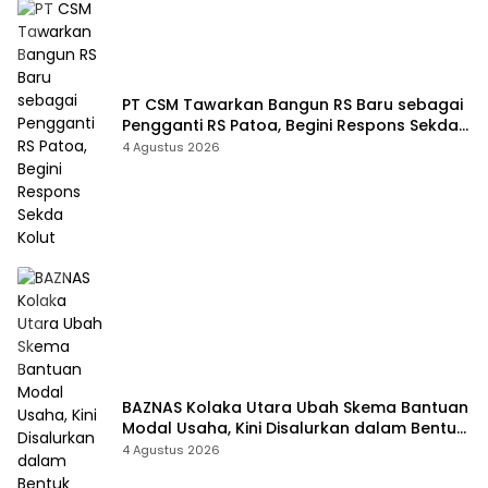
PT CSM Tawarkan Bangun RS Baru sebagai
Pengganti RS Patoa, Begini Respons Sekda
Kolut
4 Agustus 2026
BAZNAS Kolaka Utara Ubah Skema Bantuan
Modal Usaha, Kini Disalurkan dalam Bentuk
Barang Senilai Rp419,5 Juta
4 Agustus 2026