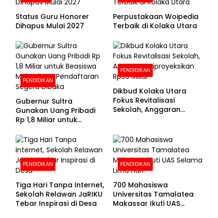
Status Guru Honorer
Perpustakaan Woipedia
Dihapus Mulai 2027
Terbaik di Kolaka Utara
PENDIDIKAN
PENDIDIKAN
Dikbud Kolaka Utara
Fokus Revitalisasi
Gubernur Sultra
Sekolah, Anggaran
Gunakan Uang Pribadi
Diproyeksikan Rp30
Rp 1,8 Miliar untuk
Miliar
Beasiswa Mahasiswa,
Pendaftaran Segera
Dibuka
PENDIDIKAN
PENDIDIKAN
Tiga Hari Tanpa Internet,
700 Mahasiswa
Sekolah Relawan JaRIKU
Universitas Tamalatea
Tebar Inspirasi di Desa
Makassar Ikuti UAS
Selama Lima Hari