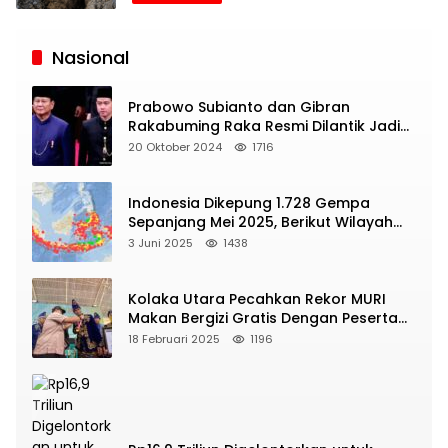
Siaran
Publik
Nasional
Prabowo Subianto dan Gibran
Rakabuming Raka Resmi Dilantik Jadi
Presiden dan Wapres RI
20 Oktober 2024
1716
Indonesia Dikepung 1.728 Gempa
Sepanjang Mei 2025, Berikut Wilayah
Yang Intens Diguncang!
3 Juni 2025
1438
Kolaka Utara Pecahkan Rekor MURI
Makan Bergizi Gratis Dengan Peserta
Terbanyak
18 Februari 2025
1196