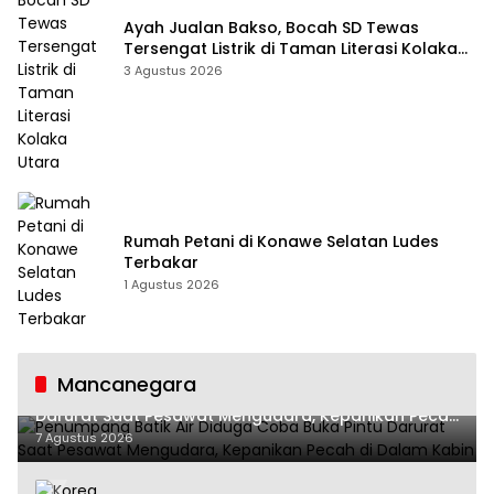
Ayah Jualan Bakso, Bocah SD Tewas
Tersengat Listrik di Taman Literasi Kolaka
Utara
3 Agustus 2026
Rumah Petani di Konawe Selatan Ludes
Terbakar
1 Agustus 2026
Mancanegara
Penumpang Batik Air Diduga Coba Buka Pintu
Darurat Saat Pesawat Mengudara, Kepanikan Pecah
di Dalam Kabin
7 Agustus 2026