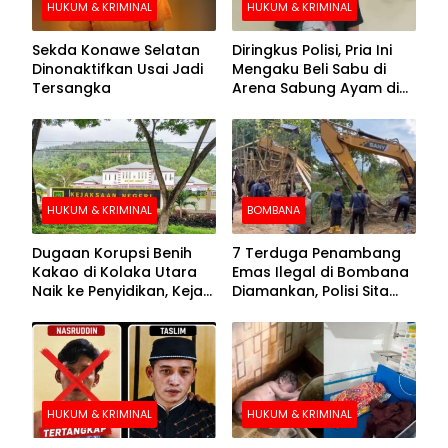
HUKUM & KRIMINAL
HUKUM & KRIMINAL
Sekda Konawe Selatan
Diringkus Polisi, Pria Ini
Dinonaktifkan Usai Jadi
Mengaku Beli Sabu di
Tersangka
Arena Sabung Ayam di
Kolaka
HUKUM & KRIMINAL
BOMBANA
Dugaan Korupsi Benih
7 Terduga Penambang
Kakao di Kolaka Utara
Emas Ilegal di Bombana
Naik ke Penyidikan, Kejari
Diamankan, Polisi Sita
Periksa Sejumlah Pihak
Mesin Dompeng hingga
Crusher
HUKUM & KRIMINAL
HUKUM & KRIMINAL