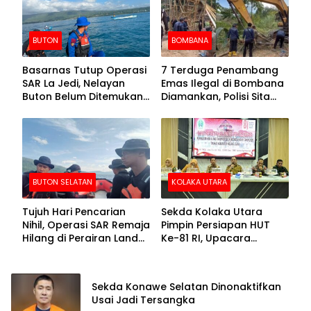
BUTON
BOMBANA
Basarnas Tutup Operasi
7 Terduga Penambang
SAR La Jedi, Nelayan
Emas Ilegal di Bombana
Buton Belum Ditemukan
Diamankan, Polisi Sita
Setelah Sepekan Dicari
Mesin Dompeng hingga
Crusher
BUTON SELATAN
KOLAKA UTARA
Tujuh Hari Pencarian
Sekda Kolaka Utara
Nihil, Operasi SAR Remaja
Pimpin Persiapan HUT
Hilang di Perairan Lande
Ke-81 RI, Upacara
Buton Selatan Dihentikan
Dipusatkan di Lasusua
Sekda Konawe Selatan Dinonaktifkan
Usai Jadi Tersangka