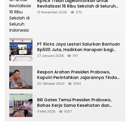
Rp16,9 Triliun Digelontorkan untuk
Revitalisasi 16 Ribu Sekolah di Seluruh
Indonesia
13 November 2025
1172
PT Riota Jaya Lestari Salurkan Bantuan
Rp500 Juta, Hadirkan Harapan bagi
Korban Bencana di Sumatera
27 Januari 2026
1117
Respon Arahan Presiden Prabowo,
Kapolri Perintahkan Jajarannya Tindak
Tegas Pelaku Judi Online
30 Oktober 2024
1094
Bill Gates Temui Presiden Prabowo,
Bahas Kerja Sama Kesehatan dan
Program Makan Bergizi Gratis
11 Mei 2025
1007