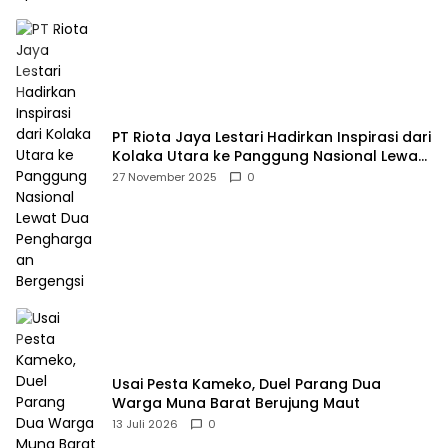
PT Riota Jaya Lestari Hadirkan Inspirasi dari
Kolaka Utara ke Panggung Nasional Lewat
Dua Penghargaan Bergengsi
27 November 2025
0
Usai Pesta Kameko, Duel Parang Dua
Warga Muna Barat Berujung Maut
13 Juli 2026
0