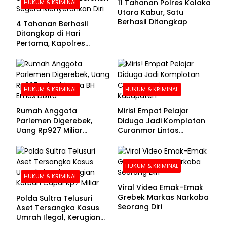
11 Tahanan Polres Kolaka
HUKUM & KRIMINAL
Utara Kabur, Satu
Berhasil Ditangkap
4 Tahanan Berhasil
Ditangkap di Hari
Pertama, Kapolres
Kolaka Utara Sarankan 7
Buronan Segera
Menyerahkan Diri
HUKUM & KRIMINAL
HUKUM & KRIMINAL
Rumah Anggota
Miris! Empat Pelajar
Parlemen Digerebek,
Diduga Jadi Komplotan
Uang Rp927 Miliar
Curanmor Lintas
hingga BH Emas Disita
Kabupaten
HUKUM & KRIMINAL
HUKUM & KRIMINAL
Viral Video Emak-Emak
Grebek Markas Narkoba
Polda Sultra Telusuri
Seorang Diri
Aset Tersangka Kasus
Umrah Ilegal, Kerugian
Korban Capai Rp7 Miliar