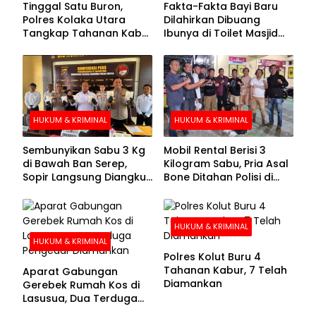
Tinggal Satu Buron,
Fakta-Fakta Bayi Baru
Polres Kolaka Utara
Dilahirkan Dibuang
Tangkap Tahanan Kabur
Ibunya di Toilet Masjid
ke-10 di Hari ke-21
Kolaka Utara
Pengejaran
HUKUM & KRIMINAL
HUKUM & KRIMINAL
Sembunyikan Sabu 3 Kg
Mobil Rental Berisi 3
di Bawah Ban Serep,
Kilogram Sabu, Pria Asal
Sopir Langsung Diangkut
Bone Ditahan Polisi di
Polisi
Kolaka
HUKUM & KRIMINAL
HUKUM & KRIMINAL
Polres Kolut Buru 4
Tahanan Kabur, 7 Telah
Aparat Gabungan
Diamankan
Gerebek Rumah Kos di
Lasusua, Dua Terduga
Pengedar Diamankan