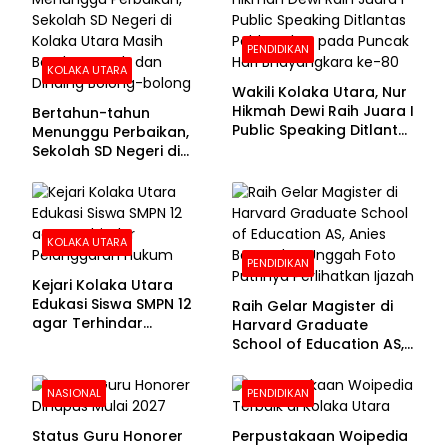
PENDIDIKAN
KOLAKA UTARA
Wakili Kolaka Utara, Nur
Hikmah Dewi Raih Juara I
Bertahun-tahun
Public Speaking Ditlantas
Menunggu Perbaikan,
Polda Sultra pada
Sekolah SD Negeri di
Puncak Hari
Kolaka Utara Masih
Bhayangkara ke-80
Beralas Tanah dan
Dinding Bolong-bolong
KOLAKA UTARA
PENDIDIKAN
Kejari Kolaka Utara
Edukasi Siswa SMPN 12
Raih Gelar Magister di
agar Terhindar
Harvard Graduate
Pelanggaran Hukum
School of Education AS,
Anies Baswedan Unggah
Foto Putrinya Perlihatkan
NASIONAL
PENDIDIKAN
Ijazah
Status Guru Honorer
Perpustakaan Woipedia