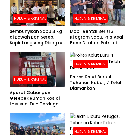
HUKUM & KRIMINAL
HUKUM & KRIMINAL
Sembunyikan Sabu 3 Kg
Mobil Rental Berisi 3
di Bawah Ban Serep,
Kilogram Sabu, Pria Asal
Sopir Langsung Diangkut
Bone Ditahan Polisi di
Polisi
Kolaka
HUKUM & KRIMINAL
Polres Kolut Buru 4
HUKUM & KRIMINAL
Tahanan Kabur, 7 Telah
Diamankan
Aparat Gabungan
Gerebek Rumah Kos di
Lasusua, Dua Terduga
Pengedar Diamankan
HUKUM & KRIMINAL