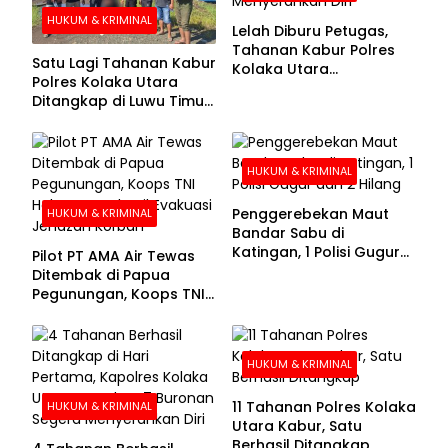
HUKUM & KRIMINAL
Lelah Diburu Petugas,
Tahanan Kabur Polres
Satu Lagi Tahanan Kabur
Kolaka Utara
Polres Kolaka Utara
Menyerahkan Diri
Ditangkap di Luwu Timur,
Lima Masih Buron
HUKUM & KRIMINAL
Penggerebekan Maut
HUKUM & KRIMINAL
Bandar Sabu di
Katingan, 1 Polisi Gugur
Pilot PT AMA Air Tewas
dan 2 Hilang
Ditembak di Papua
Pegunungan, Koops TNI
Habema Berhasil
Evakuasi Jenazah
Korban
HUKUM & KRIMINAL
11 Tahanan Polres Kolaka
HUKUM & KRIMINAL
Utara Kabur, Satu
Berhasil Ditangkap