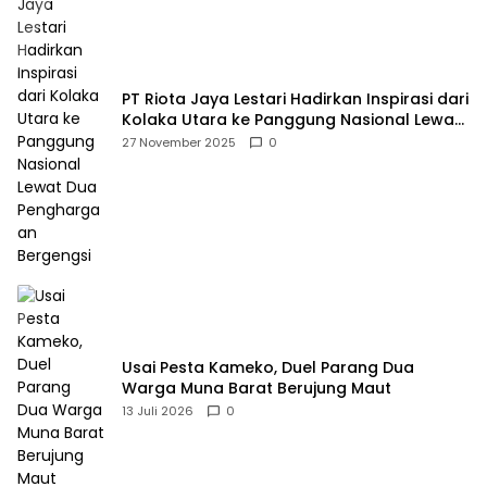
PT Riota Jaya Lestari Hadirkan Inspirasi dari
Kolaka Utara ke Panggung Nasional Lewat
Dua Penghargaan Bergengsi
27 November 2025
0
Usai Pesta Kameko, Duel Parang Dua
Warga Muna Barat Berujung Maut
13 Juli 2026
0