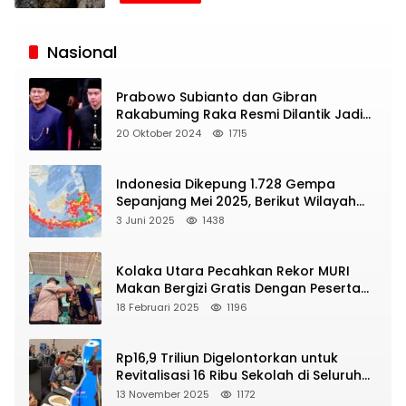
Siaran
Publik
Nasional
Prabowo Subianto dan Gibran
Rakabuming Raka Resmi Dilantik Jadi
Presiden dan Wapres RI
20 Oktober 2024
1715
Indonesia Dikepung 1.728 Gempa
Sepanjang Mei 2025, Berikut Wilayah
Yang Intens Diguncang!
3 Juni 2025
1438
Kolaka Utara Pecahkan Rekor MURI
Makan Bergizi Gratis Dengan Peserta
Terbanyak
18 Februari 2025
1196
Rp16,9 Triliun Digelontorkan untuk
Revitalisasi 16 Ribu Sekolah di Seluruh
Indonesia
13 November 2025
1172