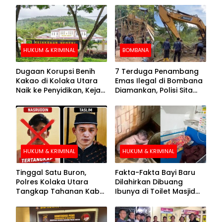
HUKUM & KRIMINAL
BOMBANA
Dugaan Korupsi Benih
7 Terduga Penambang
Kakao di Kolaka Utara
Emas Ilegal di Bombana
Naik ke Penyidikan, Kejari
Diamankan, Polisi Sita
Periksa Sejumlah Pihak
Mesin Dompeng hingga
Crusher
HUKUM & KRIMINAL
HUKUM & KRIMINAL
Tinggal Satu Buron,
Fakta-Fakta Bayi Baru
Polres Kolaka Utara
Dilahirkan Dibuang
Tangkap Tahanan Kabur
Ibunya di Toilet Masjid
ke-10 di Hari ke-21
Kolaka Utara
Pengejaran