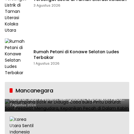
Utara
3 Agustus 2026
Rumah Petani di Konawe Selatan Ludes
Terbakar
1 Agustus 2026
Mancanegara
Penumpang Batik Air Diduga Coba Buka Pintu
Darurat Saat Pesawat Mengudara, Kepanikan Pecah
di Dalam Kabin
7 Agustus 2026