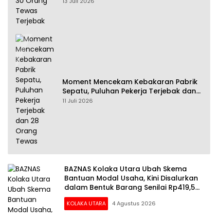
13 Juli 2026
Moment Mencekam Kebakaran Pabrik
Sepatu, Puluhan Pekerja Terjebak dan
28 Orang Tewas
11 Juli 2026
BAZNAS Kolaka Utara Ubah Skema
Bantuan Modal Usaha, Kini Disalurkan
dalam Bentuk Barang Senilai Rp419,5
Juta
KOLAKA UTARA
4 Agustus 2026