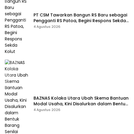
PT CSM Tawarkan Bangun RS Baru sebagai
Pengganti RS Patoa, Begini Respons Sekda
Kolut
4 Agustus 2026
BAZNAS Kolaka Utara Ubah Skema Bantuan
Modal Usaha, Kini Disalurkan dalam Bentuk
Barang Senilai Rp419,5 Juta
4 Agustus 2026