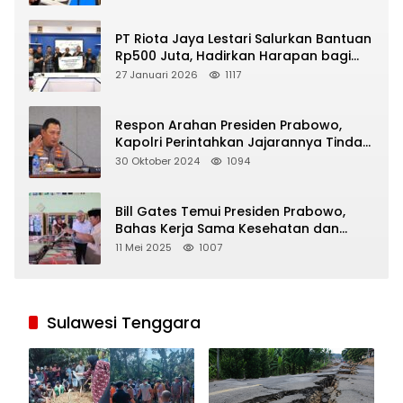
PT Riota Jaya Lestari Salurkan Bantuan
Rp500 Juta, Hadirkan Harapan bagi
Korban Bencana di Sumatera
27 Januari 2026
1117
Respon Arahan Presiden Prabowo,
Kapolri Perintahkan Jajarannya Tindak
Tegas Pelaku Judi Online
30 Oktober 2024
1094
Bill Gates Temui Presiden Prabowo,
Bahas Kerja Sama Kesehatan dan
Program Makan Bergizi Gratis
11 Mei 2025
1007
Sulawesi Tenggara