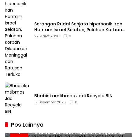
Serangan Rudal Senjata hipersonik Iran
Hantam Israel Selatan, Puluhan Korban
Dilaporkan Meninggal dan Ratusan Terluka
22 Maret 2026
0
Bhabinkamtibmas Jadi Recycle BIN
19 Desember 2025
0
Pos Lainnya
Penumpang Batik Air Diduga Coba Buka
1
Pintu Darurat Saat Pesawat Mengudara,