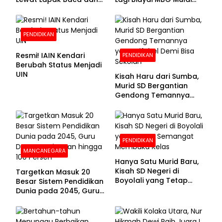
Diskusi
APBN 2028
PENDIDIKAN
Resmi! IAIN Kendari
PENDIDIKAN
Berubah Status Menjadi
UIN
Kisah Haru dari Sumba,
Murid SD Bergantian
Gendong Temannya
yang Difabel Demi Bisa
Sekolah
PENDIDIKAN
MANCANEGARA
Hanya Satu Murid Baru,
Kisah SD Negeri di
Targetkan Masuk 20
Boyolali yang Tetap
Besar Sistem Pendidikan
Semangat Membuka
Dunia pada 2045, Guru
Kelas
Dapat Tunjangan hingga
100 Persen