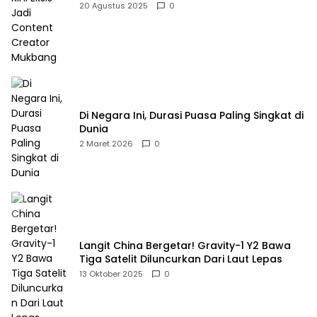
Mukbang
20 Agustus 2025
0
Di Negara Ini, Durasi Puasa Paling Singkat di
Dunia
2 Maret 2026
0
Langit China Bergetar! Gravity-1 Y2 Bawa
Tiga Satelit Diluncurkan Dari Laut Lepas
13 Oktober 2025
0