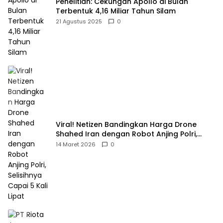
Penelitian: Cekungan Apollo di Bulan
Terbentuk 4,16 Miliar Tahun Silam
21 Agustus 2025
0
Viral! Netizen Bandingkan Harga Drone
Shahed Iran dengan Robot Anjing Polri,
Selisihnya Capai 5 Kali Lipat
14 Maret 2026
0