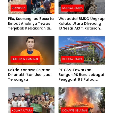
BOMBANA
KOLAKA UTARA
Pilu, Seorang Ibu Beserta
Waspada! BMKG Ungkap
Empat Anaknya Tewas
Kolaka Utara Dikepung
Terjebak Kebakaran di
13 Sesar Aktif, Ratusan
Bombana
Gempa Sudah Terekam
HUKUM & KRIMINAL
KOLAKA UTARA
Sekda Konawe Selatan
PT CSM Tawarkan
Dinonaktifkan Usai Jadi
Bangun RS Baru sebagai
Tersangka
Pengganti RS Patoa,
Begini Respons Sekda
Kolut
KOLAKA UTARA
KONAWE SELATAN