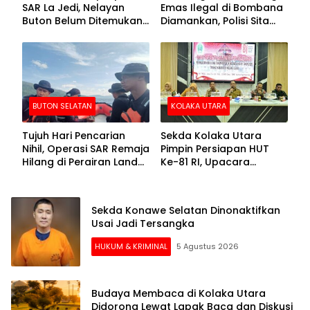
SAR La Jedi, Nelayan
Emas Ilegal di Bombana
Buton Belum Ditemukan
Diamankan, Polisi Sita
Setelah Sepekan Dicari
Mesin Dompeng hingga
Crusher
BUTON SELATAN
KOLAKA UTARA
Tujuh Hari Pencarian
Sekda Kolaka Utara
Nihil, Operasi SAR Remaja
Pimpin Persiapan HUT
Hilang di Perairan Lande
Ke-81 RI, Upacara
Buton Selatan Dihentikan
Dipusatkan di Lasusua
Sekda Konawe Selatan Dinonaktifkan
Usai Jadi Tersangka
HUKUM & KRIMINAL
5 Agustus 2026
Budaya Membaca di Kolaka Utara
Didorong Lewat Lapak Baca dan Diskusi