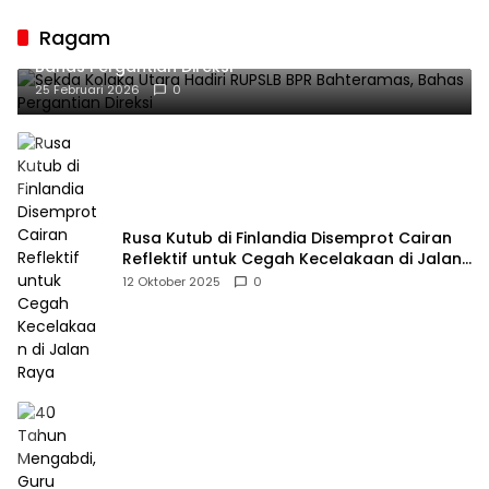
Penyangga Peradaban
Ragam
Sekda Kolaka Utara Hadiri RUPSLB BPR Bahteramas,
Bahas Pergantian Direksi
25 Februari 2026
0
Rusa Kutub di Finlandia Disemprot Cairan
Reflektif untuk Cegah Kecelakaan di Jalan
Raya
12 Oktober 2025
0