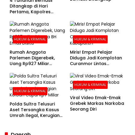
4 Tahanan Berhasil
Ditangkap di Hari
Pertama, Kapolres
Kolaka Utara Sarankan 7
Buronan Segera
Menyerahkan Diri
HUKUM & KRIMINAL
HUKUM & KRIMINAL
Rumah Anggota
Miris! Empat Pelajar
Parlemen Digerebek,
Diduga Jadi Komplotan
Uang Rp927 Miliar
Curanmor Lintas
hingga BH Emas Disita
Kabupaten
HUKUM & KRIMINAL
HUKUM & KRIMINAL
Viral Video Emak-Emak
Grebek Markas Narkoba
Polda Sultra Telusuri
Seorang Diri
Aset Tersangka Kasus
Umrah Ilegal, Kerugian
Korban Capai Rp7 Miliar
Daerah