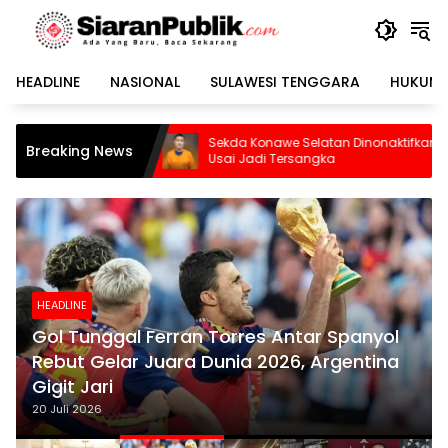
Langsung
ke
konten
HEADLINE
NASIONAL
SULAWESI TENGGARA
HUKUM 
Sekda Konawe Selatan Dinonaktifkan
Budaya Membac
Breaking News
Usai Jadi Tersangka
Didorong Lewat
HEADLINE
Gol Tunggal Ferran Torres Antar Spanyol
Rebut Gelar Juara Dunia 2026, Argentina
Gigit Jari
20 Juli 2026