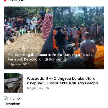
Pilu, Seorang Ibu Beserta Empat Anaknya Tewas
Terjebak Kebakaran di Bombana
6 Agustus 2026
Waspada! BMKG Ungkap Kolaka Utara
Dikepung 13 Sesar Aktif, Ratusan Gempa
Sudah Terekam
6 Agustus 2026