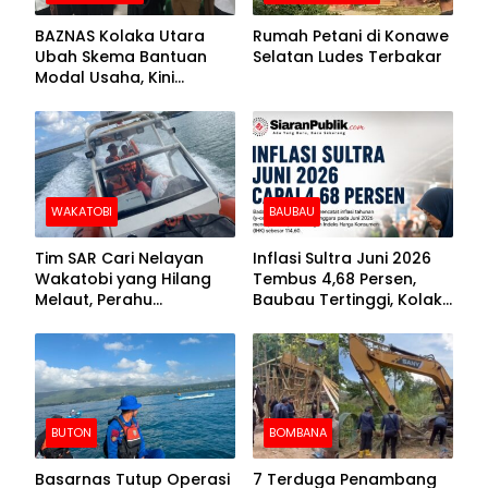
BAZNAS Kolaka Utara
Rumah Petani di Konawe
Ubah Skema Bantuan
Selatan Ludes Terbakar
Modal Usaha, Kini
Disalurkan dalam Bentuk
Barang Senilai Rp419,5
Juta
WAKATOBI
BAUBAU
Tim SAR Cari Nelayan
Inflasi Sultra Juni 2026
Wakatobi yang Hilang
Tembus 4,68 Persen,
Melaut, Perahu
Baubau Tertinggi, Kolaka
Ditemukan Mengapung
Posisi Kedua
Kemasukan Air
BUTON
BOMBANA
Basarnas Tutup Operasi
7 Terduga Penambang