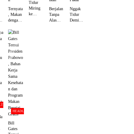
Tidur
Miring
Ternyata
Berjalan
Nggak
ke
, Makan
Tanpa
Tidur
Kanan,
dengan
Alas
Demi
Sehat
g
Tangan
Kaki,
Scroll
Versi
lu
Punya
Kebiasaa
TikTok,
Medis,
h
Banyak
n
Worth It
Berkah
a
Manfaat
Sederhan
Nggak
Menurut
Menurut
a yang
Sih?
Islam
li
Penelitia
Ternyata
Berikut
g
n
Menyeha
Kata
tkan
Pakar
LTH
HEADLINE
da
Bill
Gates