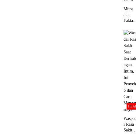
Mitos
atau
Fakta:
Panjan
Pembu
h Dara
Manusi
Setara
Dua Ka
Kelilin
Bumi
HEA
Waspa
i Rasa
Sakit
Saat