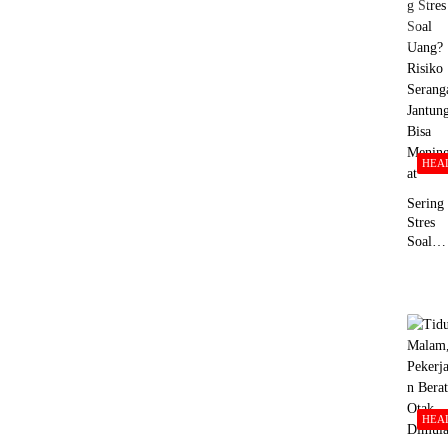
HEA
Sering
Stres
Soal
Uang?
Risiko
Serang
Jantun
Bisa
Menin
at
HEA