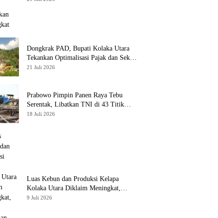
Dongkrak PAD, Bupati Kolaka Utara
Tekankan Optimalisasi Pajak dan Sektor
Tambang
21 Juli 2026
Prabowo Pimpin Panen Raya Tebu
Serentak, Libatkan TNI di 43 Titik
Indonesia
18 Juli 2026
Luas Kebun dan Produksi Kelapa
Kolaka Utara Diklaim Meningkat,
Pemda Tawarkan Peluang Investasi
9 Juli 2026