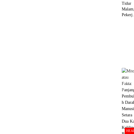
Tidur
Malam
Pekerj
n Berat
Otak
Dimula
HEA