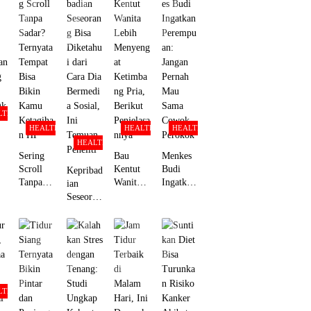
LTH
HEALTH
HEALTH
HEALTH
HEALTH
Sering
Bau
Menkes
Scroll
Kentut
Budi
Kepribad
Tanpa
Wanita
Ingatkan
ian
Sadar?
Lebih
Perempu
Seseoran
an
Ternyata
Menyeng
an:
g Bisa
g
Tempat
at
Jangan
Diketahu
Bisa
Ketimba
Pernah
i dari
gk
Bikin
ng Pria,
Mau
Cara Dia
Kamu
Berikut
Sama
Bermedi
Ketagiha
Penjelasa
Cowok
a Sosial,
n HP
nnya
Perokok
Ini
LTH
Temuan