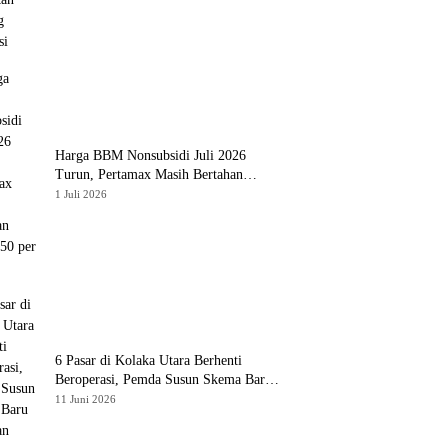
Harga BBM Nonsubsidi Juli 2026
Turun, Pertamax Masih Bertahan
Rp16.250 per Liter
1 Juli 2026
6 Pasar di Kolaka Utara Berhenti
Beroperasi, Pemda Susun Skema Baru
Pulihkan Perdagangan
11 Juni 2026