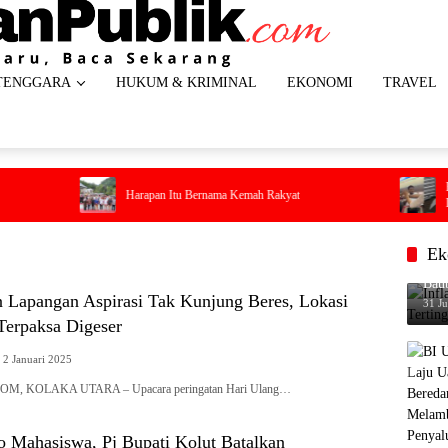
TENGGARA
HUKUM & KRIMINAL
EKONOMI
TRAVEL
Penumpang Batik
Harapan Itu Bernama Kemah Rakyat
Darurat Saat Pe
di Dalam Kabin
Ek
Infl
Baub
n Lapangan Aspirasi Tak Kunjung Beres, Lokasi
31 Ju
Terpaksa Digeser
2 Januari 2025
, KOLAKA UTARA – Upacara peringatan Hari Ulang…
Mahasiswa, Pj Bupati Kolut Batalkan