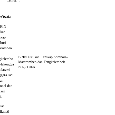
Temui
bu
Presiden
Prabowo
, Bahas
Wisata
Kerja
a
Sama
Kesehata
n dan
ta
Program
Makan
Bergizi
Gratis
BRIN Usulkan Lanskap Sombori–
Matarombeo dan Tangkelemboke–
Mekongga di Sulawesi Tenggara
22 April 2026
Jadi Taman Nasional dan Warisan
Dunia