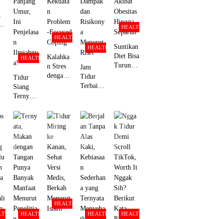
Peneliti
,
aa
HEALTH
HEALTH
Suntikan
HEALTH
i
Diet Bisa
Kalahka
HEALTH
Turunka
n Stres
Jam
n Risiko
dengan
Tidur
Tidur
Kanker
Tenang:
Terbaik
Siang
Akibat
Studi
di
Ternyata
Obesitas
Ungkap
Malam
Bikin
Hingga
Kekuata
Hari, Ini
Pintar
Separuh
n
Dampak
dan
Problem
dan
Panjang
-Focused
Risikony
Umur,
Coping
a
Ini
Menurut
Penjelasa
Riset
n
Ilmiahny
a!
HEALTH
LTH
HEALTH
HEALTH
HEALTH