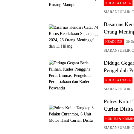
KOLAKA UTARA
SIARANPUBLIK.COM
Basarnas Ken
Orang Mening
HEADLINE
30 D
SIARANPUBLIK.COM
Diduga Gegar
Pengelolah P
KOLAKA UTARA
SIARANPUBLIK.COM
Polres Kolut
Curian Disita
HUKUM & KRIMI
SIARANPUBLIK.CO