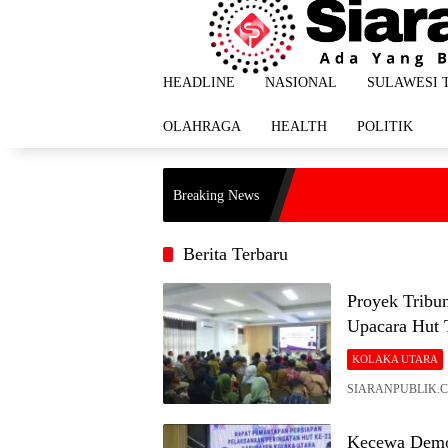
Langsung
ke
konten
HEADLINE
NASIONAL
SULAWESI 
OLAHRAGA
HEALTH
POLITIK
Breaking News
Berita Terbaru
Proyek Tribu
Upacara Hut 
KOLAKA UTARA
SIARANPUBLIK.COM
Kecewa Demo 