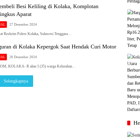
embeli Besi Keliling di Kolaka, Komplotan
ingkus Aparat
NAL
27 Desember 2024
t Reskrim Polres Kolaka, Sulawesi Tenggara…
guran di Kolaka Kepergok Saat Hendak Curi Motor
NAL
26 Desember 2024
, KOLAKA- R alias I (35) warga Kelurahan…
Selengkapnya
He