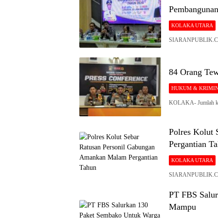
Pembangunan
KOLAKA UTARA
SIARANPUBLIK.COM
84 Orang Tew
HUKUM & KRIMI
KOLAKA- Jumlah kasu
Siaran
Publik
Polres Kolut
Pergantian T
KOLAKA UTARA
SIARANPUBLIK.COM
PT FBS Salur
Mampu