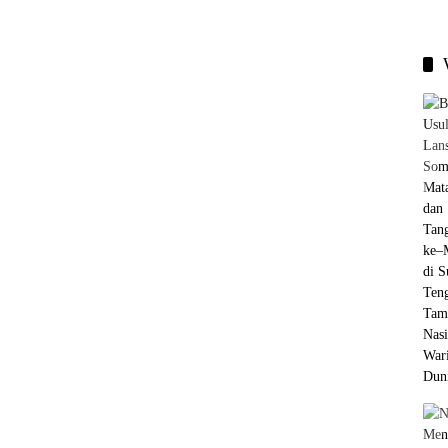
Berhu
ngan
Intim,
Ini
Penyeb
b dan
Cara
Menga
sinya