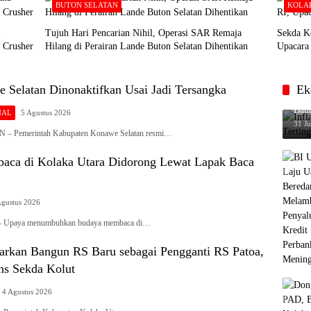
BUTON SELATAN
KOLA
Tujuh Hari Pencarian Nihil, Operasi SAR Remaja
Sekda K
 Crusher
Hilang di Perairan Lande Buton Selatan Dihentikan
Upacara 
 Selatan Dinonaktifkan Usai Jadi Tersangka
Ek
Infl
Baub
NAL
5 Agustus 2026
31 Ju
Pemerintah Kabupaten Konawe Selatan resmi…
ca di Kolaka Utara Didorong Lewat Lapak Baca
Agustus 2026
paya menumbuhkan budaya membaca di…
kan Bangun RS Baru sebagai Pengganti RS Patoa,
ns Sekda Kolut
4 Agustus 2026