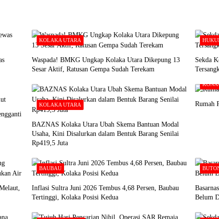
KOLAKA UTARA
HUKU
as
Waspada! BMKG Ungkap Kolaka Utara Dikepung 13
Sekda Ko
Sesar Aktif, Ratusan Gempa Sudah Terekam
Tersang
KONA
Rumah P
KOLAKA UTARA
ngganti
BAZNAS Kolaka Utara Ubah Skema Bantuan Modal
Usaha, Kini Disalurkan dalam Bentuk Barang Senilai
Rp419,5 Juta
BAUBAU
BUTO
Melaut,
Inflasi Sultra Juni 2026 Tembus 4,68 Persen, Baubau
Basarna
Tertinggi, Kolaka Posisi Kedua
Belum D