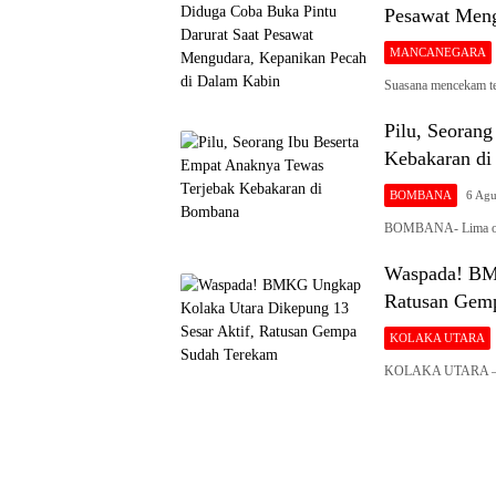
Pesawat Meng
MANCANEGARA
Suasana mencekam te
Pilu, Seoran
Kebakaran d
BOMBANA
6 Agu
BOMBANA- Lima oran
Waspada! BMK
Ratusan Gem
KOLAKA UTARA
KOLAKA UTARA – Ba
Siaran
Publik