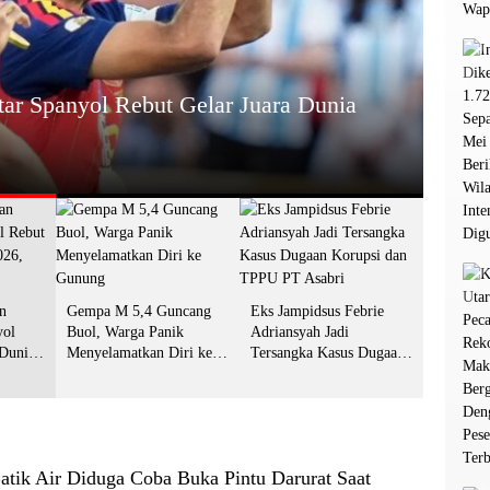
HEADL
tar Spanyol Rebut Gelar Juara Dunia
Gemp
Gun
13 Juli 2
n
Gempa M 5,4 Guncang
Eks Jampidsus Febrie
yol
Buol, Warga Panik
Adriansyah Jadi
 Dunia
Menyelamatkan Diri ke
Tersangka Kasus Dugaan
git Jari
Gunung
Korupsi dan TPPU PT
Asabri
tik Air Diduga Coba Buka Pintu Darurat Saat