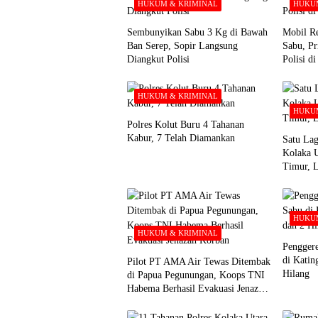
HUKUM & KRIMINAL
HUKUM
Sembunyikan Sabu 3 Kg di Bawah
Mobil Re
Ban Serep, Sopir Langsung
Sabu, Pr
Diangkut Polisi
Polisi d
HUKUM & KRIMINAL
HUKUM
Polres Kolut Buru 4 Tahanan
Kabur, 7 Telah Diamankan
Satu Lag
Kolaka 
Timur, 
HUKUM
HUKUM & KRIMINAL
Pengger
di Katin
Pilot PT AMA Air Tewas Ditembak
Hilang
di Papua Pegunungan, Koops TNI
Habema Berhasil Evakuasi Jenazah
Korban