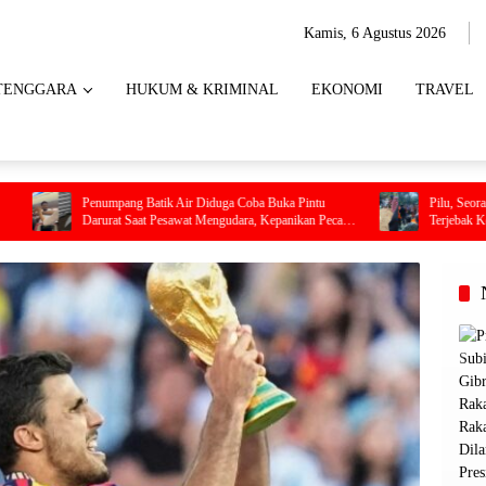
Kamis, 6 Agustus 2026
TENGGARA
HUKUM & KRIMINAL
EKONOMI
TRAVEL
umpang Batik Air Diduga Coba Buka Pintu
Pilu, Seorang Ibu Beserta Em
urat Saat Pesawat Mengudara, Kepanikan Pecah
Terjebak Kebakaran di Bomba
Dalam Kabin