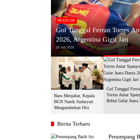
HEADLINE
Gol Tunggal Ferran Torres An
urkan Diri
2026, Argentina Gigit Jari
20 Juli 2026
Gol Tunggal Ferra
Torres Antar Span
Baru Menjabat, Kepala
Rebut Gelar Juara
BGN Nanik Sudaryati
2026, Argentina Gi
Mengundurkan Diri
Berita Terbaru
Penumpang Ba