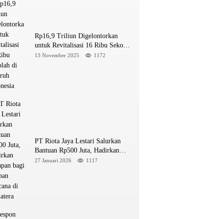
Rp16,9 Triliun Digelontorkan
untuk Revitalisasi 16 Ribu Sekolah
di Seluruh Indonesia
13 November 2025
1172
PT Riota Jaya Lestari Salurkan
Bantuan Rp500 Juta, Hadirkan
Harapan bagi Korban Bencana di
27 Januari 2026
1117
Sumatera