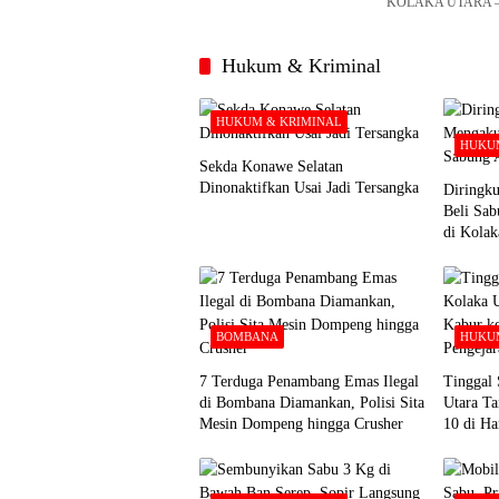
KOLAKA UTARA – Pe
Hukum & Kriminal
HUKUM & KRIMINAL
HUKUM
Sekda Konawe Selatan
Dinonaktifkan Usai Jadi Tersangka
Diringku
Beli Sa
di Kolak
BOMBANA
HUKUM
7 Terduga Penambang Emas Ilegal
Tinggal 
di Bombana Diamankan, Polisi Sita
Utara Ta
Mesin Dompeng hingga Crusher
10 di Ha