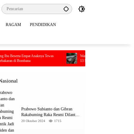
RAGAM
PENDIDIKAN
pat Anaknya Tewas
Waspada! BMKG Ungkap Kolaka Utara Dikepung
na
13 Sesar Aktif, Ratusan Gempa Sudah Terekam
Nasional
Prabowo Subianto dan Gibran
Rakabuming Raka Resmi Dilantik
Jadi Presiden dan Wapres RI
20 Oktober 2024
1715