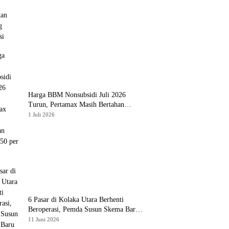
Harga BBM Nonsubsidi Juli 2026
Turun, Pertamax Masih Bertahan
Rp16.250 per Liter
1 Juli 2026
6 Pasar di Kolaka Utara Berhenti
Beroperasi, Pemda Susun Skema Baru
Pulihkan Perdagangan
11 Juni 2026