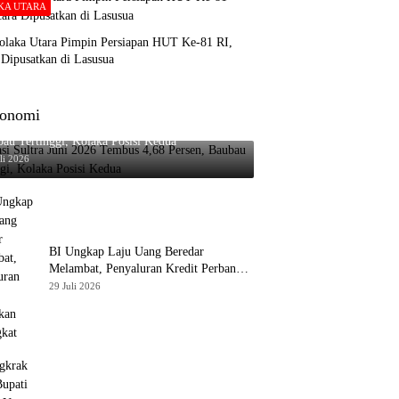
KA UTARA
olaka Utara Pimpin Persiapan HUT Ke-81 RI,
Dipusatkan di Lasusua
onomi
asi Sultra Juni 2026 Tembus 4,68 Persen,
au Tertinggi, Kolaka Posisi Kedua
li 2026
BI Ungkap Laju Uang Beredar
Melambat, Penyaluran Kredit Perbankan
Meningkat
29 Juli 2026