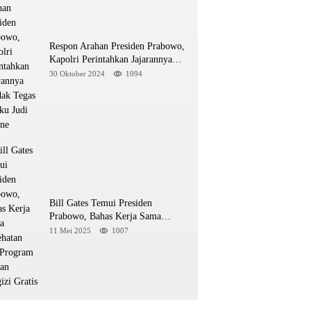
Respon Arahan Presiden Prabowo,
Kapolri Perintahkan Jajarannya
Tindak Tegas Pelaku Judi Online
30 Oktober 2024
1094
Bill Gates Temui Presiden
Prabowo, Bahas Kerja Sama
Kesehatan dan Program Makan
11 Mei 2025
1007
Bergizi Gratis