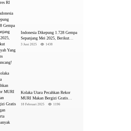
INE
a M 5,4 Guncang Buol, Warga Panik Menyelamat
Indonesia Dikepung 1.728 Gempa
ung
Sepanjang Mei 2025, Berikut
Wilayah Yang Intens Diguncang!
3 Juni 2025
1438
026
Kolaka Utara Pecahkan Rekor
MURI Makan Bergizi Gratis
Dengan Peserta Terbanyak
18 Februari 2025
1196