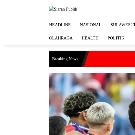
Langsung
ke
konten
HEADLINE
NASIONAL
SULAWESI 
OLAHRAGA
HEALTH
POLITIK
Pen
Breaking News
Dar
di 