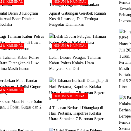
 & KRIMINAL
HUKUM & KRIMINAL
ntal Berisi 3 Kilogram
Aparat Gabungan Gerebek Rumah
ia Asal Bone Ditahan
Kos di Lasusua, Dua Terduga
i Kolaka
Pengedar Diamankan
 & KRIMINAL
HUKUM & KRIMINAL
i Tahanan Kabur Polres
Lelah Diburu Petugas, Tahanan
Utara Ditangkap di Luwu
Kabur Polres Kolaka Utara
Lima Masih Buron
Menyerahkan Diri
 & KRIMINAL
HUKUM & KRIMINAL
ebekan Maut Bandar Sabu
gan, 1 Polisi Gugur dan 2
4 Tahanan Berhasil Ditangkap di
Hari Pertama, Kapolres Kolaka
Utara Sarankan 7 Buronan Segera
Menyerahkan Diri