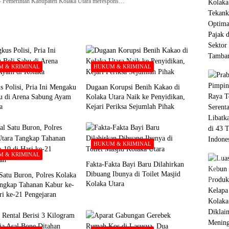
merintah Kabupaten Kolaka Utara merespons…
 & KRIMINAL
HUKUM & KRIMINAL
s Polisi, Pria Ini Mengaku
Dugaan Korupsi Benih Kakao di
bu di Arena Sabung Ayam
Kolaka Utara Naik ke Penyidikan,
a
Kejari Periksa Sejumlah Pihak
HUKUM & KRIMINAL
 & KRIMINAL
Fakta-Fakta Bayi Baru Dilahirkan
Dibuang Ibunya di Toilet Masjid
Satu Buron, Polres Kolaka
Kolaka Utara
ngkap Tahanan Kabur ke-
ri ke-21 Pengejaran